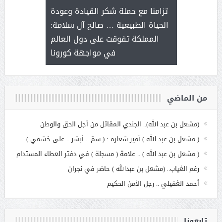
ثر على برامج
للإبداع ا
تزامنا مع حملة شكر القيادة وعودة
ة هي أساس
مع الأمين ال
الحياة الطبيعية … صالح آل سلامة:
عملنا
بنت عبد
المملكة تفوقت على دول العالم
الاج
في مواجهة كورونا
من الماضي
(مشعل بن عبد الله).. الجندي المقاتل من أجل الحق والوطن
( مشعل بن عبد الله ) أمير شعاره : ( سمْ .. أبشر .. على خشمي )
( مشعل بن عبد الله ) .. علامة ( مسجلة ) في دفتر العطاء المستدام
رغم الغياب.. (مشعل بن عبدالله ) حاضر في نجران
أحمد الغفيلي .. رجل الأمن الحكيم
تابعونا