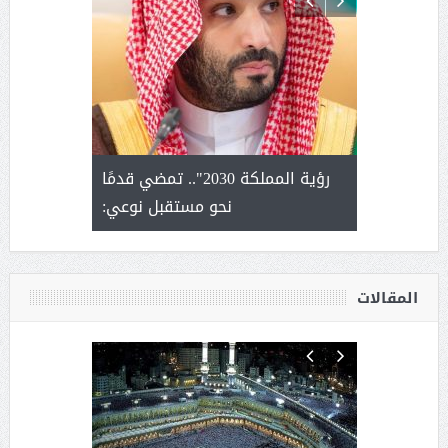
لتمور ورشة
رؤية المملكة 2030".. تمضي قدمًا
الشيخ ص
وسم عنيزة
نحو مستقبل نوعي:
يحصل على ال
أ
المقالات