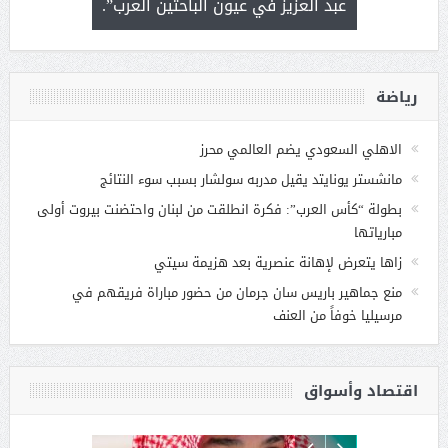
 التحديات
عبد العزيز في عيون الباحثين العرب”.
رياضة
الاهلي السعودي يضم العالمي محرز
مانشستر يونايتد يقيل مدربه سولشار بسبب سوء النتائج
بطولة “كأس العرب”: فكرة انطلقت من لبنان واحتضنت بيروت أولى
مبارياتها
زاها يتعرض لإهانة عنصرية بعد هزيمة سيتي
منع جماهير باريس سان جرمان من حضور مباراة فريقهم في
مرسيليا خوفاً من العنف
اقتصاد وأسواق