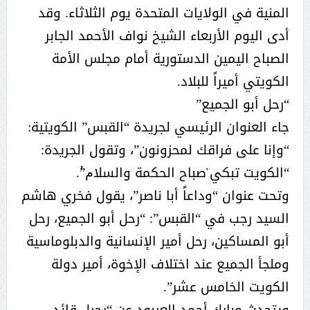
المنية في الولايات المتحدة يوم الثلاثاء. وقد
أدى اليوم الأربعاء الشيخ نواف الأحمد الجابر
الصباح اليمين الدستورية أمام مجلس الأمة
الكويتي أميراً للبلاد.
“رحل أبو الجميع”
جاء العنوان الرئيسي لجريدة “القبس” الكويتية:
“وإنا على فراقك لمحزونون”، وتقول الجريدة:
“الكويت تبكي ̕صباح الحكمة والسلام̔”.
وتحت عنوان “وداعاً أبا ناصر”، يقول فخري هاشم
السيد رجب في “القبس”: “رحل أبو الجميع، رحل
أبو المساكين، رحل أمير الإنسانية والدبلوماسية
وملجأ الجميع عند اختلاف الإخوة، أمير دولة
الكويت الخامس عشر”.
ويتحدث مبارك أحمد العربود عن “رحيل قائد