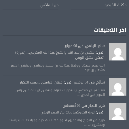
مكتبة الفيديو
من الماضي
اخر التعليقات
مانع اليامي
فى 06 فبراير
فى:
مشعل بن عبد الله والشيخ عبد الله المكرمي... (صورة)
تحكي عشق الوطن
الله يرحم سيدنا وولدنا عبدالله بن محمد ويعافي ويشفى الامير
مشعل بن عبد ...
سالم
فى:
فى 04 نوفمبر
قينان الغامدي ...صعب التكرار
فعلا قينان صحفي يستحق الاحترام ونتمنى ان نراه على راس
الهرم في احدى ...
فرح النجار
فى 02 أغسطس
فى:
ثورة البتروكيماويات من الصخر الزيتي
مزيد من النجاح والتوفيق لاروع مهندسه جيولوجيه تعبك بدراستك
وبمشروع ت ...