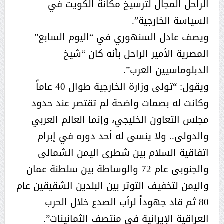
الراحل المجال لترسيخ مكانة الكويت في
السياسة الخارجية”.
ويصف عادل السنهوري في “اليوم السابع”
المصرية الأمير الراحل بأنه كان “شيخ
الدبلوماسيين العرب”.
ويقول: “تولى وزارة الخارجية طوال 40 عاماً
وكانت له بصمات واضحة لم تقتصر عند حدود
مجلس التعاون الخليجي، وإنما العالم العربي
والدولى.. ولا ينسى له أحد دوره في إبرام
اتفاقية السلام بين شطرى اليمن الشمالى
والجنوبى عام 72 والوساطة بين سلطنة عمان
واليمن لتخفيف التوتر بين البلدين الشقيقين عام
80 ثم قاد جهوداً لرأب الصدع خلال الحرب
العراقية الإيرانية في منتصف الثمانينات”.