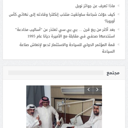
ماذا تعرف عن جوائز نوبل
كيف حوّلت شجاعة ساوثغيت منتخب إنكلترا وقادته إلى نهائي كأس
أوروبا؟
بعد أكثر من ربع قرن … بي بي سي تعتذر عن “أساليب مخادعة”
استخدمها صحفي في مقابلة مع الأميرة ديانا عام 1995
قمة المؤتمر الدولي للسياحة والاستثمار تدعو لإنعاش صناعة
السياحة
مجتمع