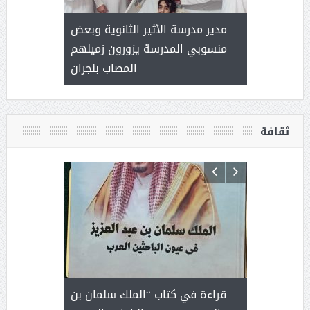
 ) .. ميراث
مدير مدرسة الأثير الثانوية وبعض
( محمد عوضه
العطاء
منسوبي المدرسة يزورون زميلهم
المصاب بنجران
ثقافة
 رجل لايعرف
قراءة في كتاب “الملك سلمان بن
ثمار 