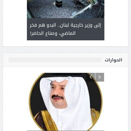
. أمير يحمل
إلى وزير خارجية لبنان.. البدو هم فخر
سلمان بن 
ذى من عشق
الماضي، وصناع الحاضر!
القيادة
الحوارات
د آل شرمه:
بمناسب