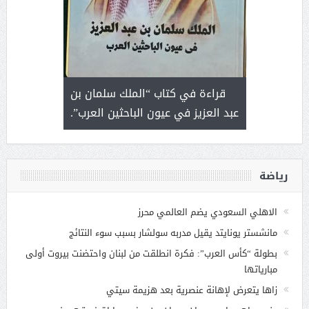
 رجل لايعرف
قراءة في كتاب “الملك سلمان بن
ثمار 
 التحديات
عبد العزيز في عيون الباحثين العرب”.
رياضة
الاهلي السعودي يضم العالمي محرز
مانشستر يونايتد يقيل مدربه سولشار بسبب سوء النتائج
بطولة “كأس العرب”: فكرة انطلقت من لبنان واحتضنت بيروت أولى
مبارياتها
زاها يتعرض لإهانة عنصرية بعد هزيمة سيتي