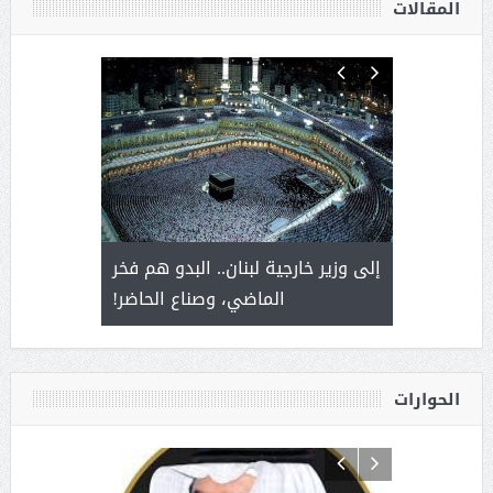
المقالات
. أمير يحمل
إلى وزير خارجية لبنان.. البدو هم فخر
سلمان بن 
ذى من عشق
الماضي، وصناع الحاضر!
القيادة
الحوارات