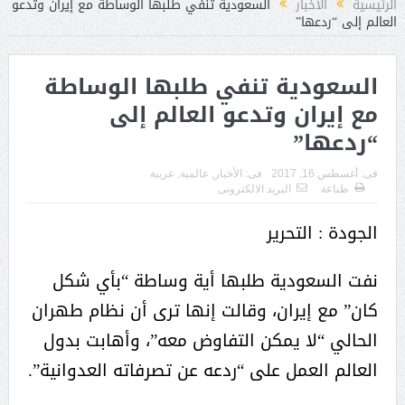
الرئيسية
الأخبار
السعودية تنفي طلبها الوساطة مع إيران وتدعو
العالم إلى “ردعها”
السعودية تنفي طلبها الوساطة
مع إيران وتدعو العالم إلى
“ردعها”
فى:
أغسطس 16, 2017
فى:
الأخبار
,
عالمية
,
عربية
طباعة
البريد الالكترونى
الجودة : التحرير
نفت السعودية طلبها أية وساطة “بأي شكل
كان” مع إيران، وقالت إنها ترى أن نظام طهران
الحالي “لا يمكن التفاوض معه”، وأهابت بدول
العالم العمل على “ردعه عن تصرفاته العدوانية”.