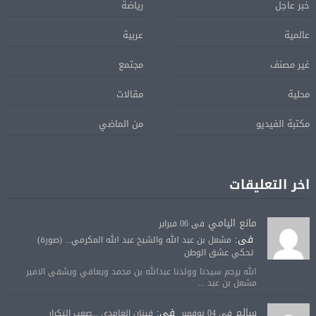
خبر عاجل
رياضة
عالمية
عربية
غير مصنف
مجتمع
محلية
مقالات
مكتبة الفيديو
من الماضي
اخر التعليقات
مانع اليامي
فى 06 فبراير
فى:
مشعل بن عبد الله والشيخ عبد الله المكرمي... (صورة)
تحكي عشق الوطن
الله يرحم سيدنا وولدنا عبدالله بن محمد ويعافي ويشفى الامير
مشعل بن عبد ...
سالم
فى:
فى 04 نوفمبر
قينان الغامدي ...صعب التكرار