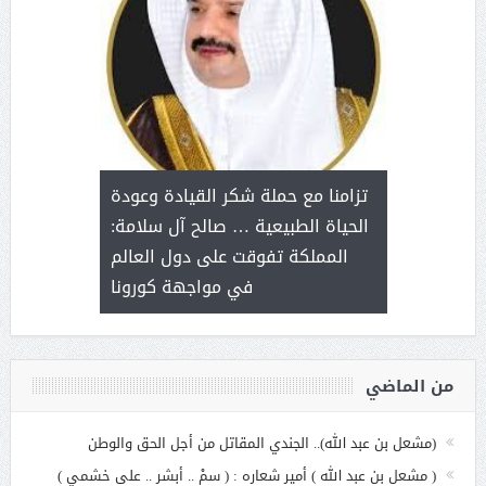
د آل شرمه:
بمناسب
ثر على برامج
للإبداع ا
تزامنا مع حملة شكر القيادة وعودة
ة هي أساس
مع الأمين ال
الحياة الطبيعية … صالح آل سلامة:
عملنا
بنت عبد
المملكة تفوقت على دول العالم
الاج
في مواجهة كورونا
من الماضي
(مشعل بن عبد الله).. الجندي المقاتل من أجل الحق والوطن
( مشعل بن عبد الله ) أمير شعاره : ( سمْ .. أبشر .. على خشمي )