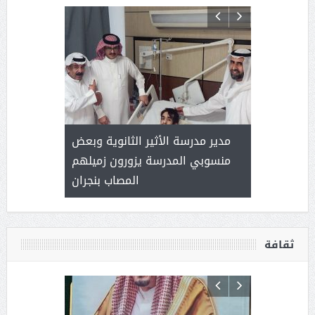
 ) .. ميراث
مدير مدرسة الأثير الثانوية وبعض
( محمد عوضه
العطاء
منسوبي المدرسة يزورون زميلهم
المصاب بنجران
ثقافة