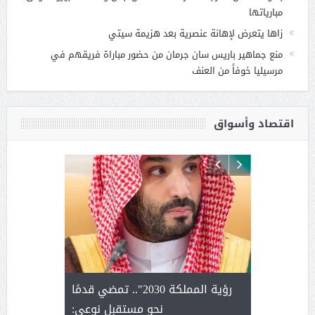
مبارياتها
زاها يتعرض لإهانة عنصرية بعد هزيمة سيتي
منع جماهير باريس سان جرمان من حضور مباراة فريقهم في
مرسيليا خوفاً من العنف
اقتصاد وأسواق
لتمور ورشة
رؤية المملكة 2030".. تمضي قدمًا
الشيخ ص
وسم عنيزة
نحو مستقبل نوعي:
يحصل على ال