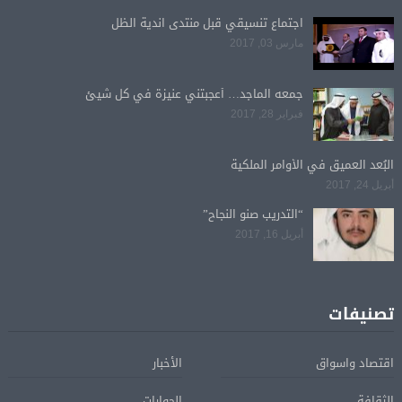
اجتماع تنسيقي قبل منتدى اندية الظل
مارس 03, 2017
جمعه الماجد… أعجبتني عنيزة في كل شيئ
فبراير 28, 2017
البُعد العميق في الأوامر الملكية
أبريل 24, 2017
“التدريب صنو النجاح”
أبريل 16, 2017
تصنيفات
اقتصاد واسواق
الأخبار
الثقافة
الحوارات