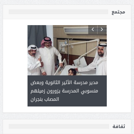
مجتمع
 ) .. ميراث
مدير مدرسة الأثير الثانوية وبعض
( محمد عوضه
العطاء
منسوبي المدرسة يزورون زميلهم
المصاب بنجران
ثقافة