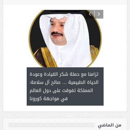
د آل شرمه:
بمناسب
ثر على برامج
للإبداع ا
تزامنا مع حملة شكر القيادة وعودة
ة هي أساس
مع الأمين ال
الحياة الطبيعية … صالح آل سلامة:
عملنا
بنت عبد
المملكة تفوقت على دول العالم
الاج
في مواجهة كورونا
من الماضي