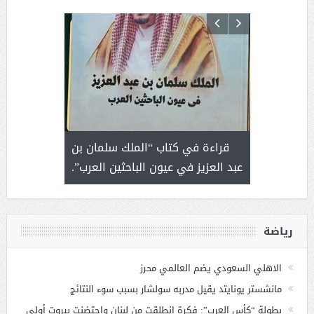
 رجل لايعرف
قراءة في كتاب “الملك سلمان بن
ثمار 
 التحديات
عبد العزيز في عيون الباحثين العرب”.
رياضة
الاهلي السعودي يضم العالمي محرز
مانشستر يونايتد يقيل مدربه سولشار بسبب سوء النتائج
بطولة “كأس العرب”: فكرة انطلقت من لبنان واحتضنت بيروت أولى