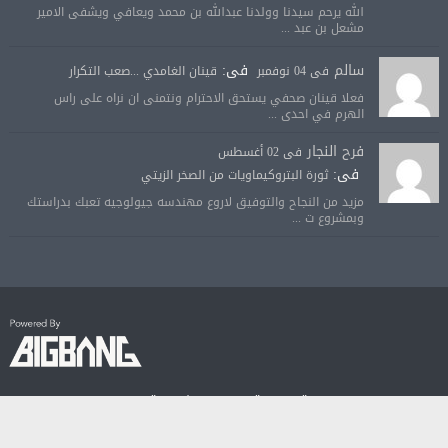
الله يرحم سيدنا وولدنا عبدالله بن محمد ويعافي ويشفى الامير
مشعل بن عبد ...
سالم
فى:
فى 04 نوفمبر
قينان الغامدي ...صعب التكرار
فعلا قينان صحفي يستحق الاحترام ونتمنى ان نراه على راس
الهرم في احدى ...
فرح النجار
فى 02 أغسطس
فى:
ثورة البتروكيماويات من الصخر الزيتي
مزيد من النجاح والتوفيق لاروع مهندسه جيولوجيه تعبك بدراستك
وبمشروع ت ...
© جميع الحقوق محفوظة لصحيفة الجودة الالكترونية 2018