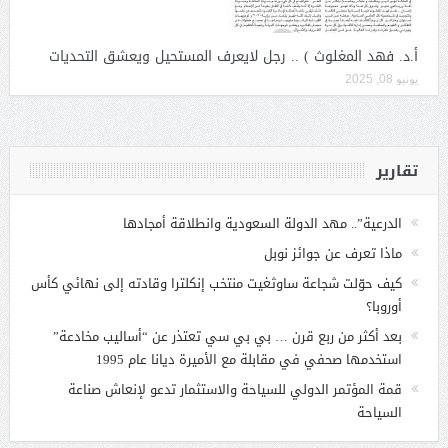
أ.د. فهد المغلوث ) .. رجل لايعرف المستحيل ويعشق التحديات
يونيو 08, 2025
تقارير
الدرعية”.. مهد الدولة السعودية وانطلاقة أمجادها
ماذا تعرف عن جوائز نوبل
كيف حوّلت شجاعة ساوثغيت منتخب إنكلترا وقادته إلى نهائي كأس
أوروبا؟
بعد أكثر من ربع قرن … بي بي سي تعتذر عن “أساليب مخادعة”
استخدمها صحفي في مقابلة مع الأميرة ديانا عام 1995
قمة المؤتمر الدولي للسياحة والاستثمار تدعو لإنعاش صناعة
السياحة