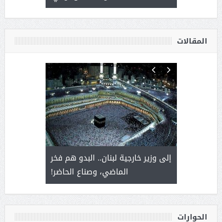
أ
المقالات
. أمير يحمل
إلى وزير خارجية لبنان.. البدو هم فخر
سلمان بن 
ذى من عشق
الماضي، وصناع الحاضر!
القيادة
الحوارات