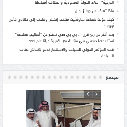
الدرعية”.. مهد الدولة السعودية وانطلاقة أمجادها
ماذا تعرف عن جوائز نوبل
كيف حوّلت شجاعة ساوثغيت منتخب إنكلترا وقادته إلى نهائي كأس
أوروبا؟
بعد أكثر من ربع قرن … بي بي سي تعتذر عن “أساليب مخادعة”
استخدمها صحفي في مقابلة مع الأميرة ديانا عام 1995
قمة المؤتمر الدولي للسياحة والاستثمار تدعو لإنعاش صناعة
السياحة
مجتمع