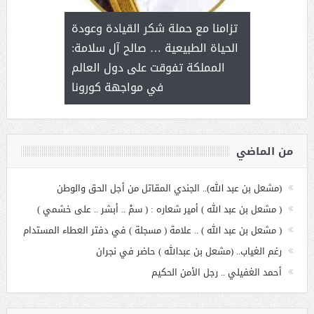
د آل شرمه:
بمناسب
ثر على برامج
للإبداع ا
تزامنا مع حملة شكر القيادة وعودة
ة هي أساس
مع الأمين ال
الحياة الطبيعية … صالح آل سلامة:
عملنا
بنت عبد
المملكة تفوقت على دول العالم
الاج
في مواجهة كورونا
من الماضي
(مشعل بن عبد الله).. الجندي المقاتل من أجل الحق والوطن
( مشعل بن عبد الله ) أمير شعاره : ( سمْ .. أبشر .. على خشمي )
( مشعل بن عبد الله ) .. علامة ( مسجلة ) في دفتر العطاء المستدام
رغم الغياب.. (مشعل بن عبدالله ) حاضر في نجران
أحمد الغفيلي .. رجل الأمن الحكيم