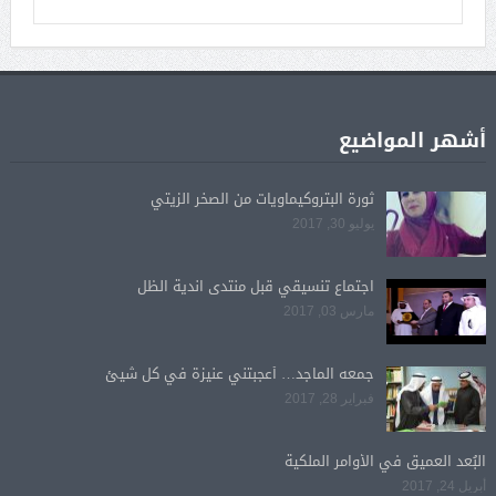
أشهر المواضيع
ثورة البتروكيماويات من الصخر الزيتي
يوليو 30, 2017
اجتماع تنسيقي قبل منتدى اندية الظل
مارس 03, 2017
جمعه الماجد… أعجبتني عنيزة في كل شيئ
فبراير 28, 2017
البُعد العميق في الأوامر الملكية
أبريل 24, 2017