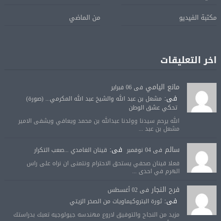
مكتبة الفيديو
من الماضي
اخر التعليقات
مانع اليامي
فى 06 فبراير
فى:
مشعل بن عبد الله والشيخ عبد الله المكرمي... (صورة)
تحكي عشق الوطن
الله يرحم سيدنا وولدنا عبدالله بن محمد ويعافي ويشفى الامير
مشعل بن عبد ...
سالم
فى:
فى 04 نوفمبر
قينان الغامدي ...صعب التكرار
فعلا قينان صحفي يستحق الاحترام ونتمنى ان نراه على راس
الهرم في احدى ...
فرح النجار
فى 02 أغسطس
فى:
ثورة البتروكيماويات من الصخر الزيتي
مزيد من النجاح والتوفيق لاروع مهندسه جيولوجيه تعبك بدراستك