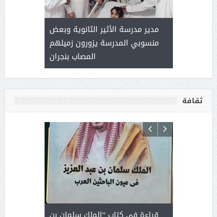
 ) .. ميراث
مدير مدرسة الأثير الثانوية وبعض
( محمد عوضه
العطاء
منسوبي المدرسة يزورون زميلهم
المصاب بنجران
ثقافة
 رجل لايعرف
قراءة في كتاب “الملك سلمان بن
ثمار 