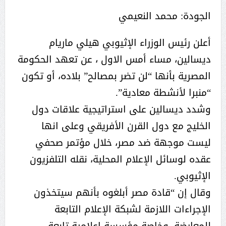
الجودة: محمد النعيمي
أعلن رئيس الوزراء الإثيوبي هيلي ماريام
ديسالين، مساء أمس الاول ، عن تعهد الحكومة
المصرية بأنها “لن تضر بمصالح” بلاده، أو تكون
“منبرا لأنشطة معادية”.
وشدد ديسالين على استراتيجية علاقات دول
الخليج مع دول القرن الأفريقي وعلى انها
ليست موجهة ضد مصر، خلال مؤتمر صحفي
عقده لوسائل الإعلام المحلية، نقله التلفزيون
الإثيوبي.
وقال إن “قادة مصر أبلغوه بأنهم سيتخذون
الإجراءات اللازمة لشبكة الإعلام التابعة
للمعارضة، وخاصة مؤسسة إعلامية تابعة