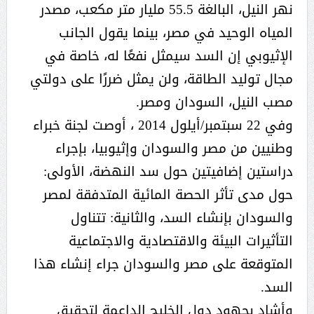
نهر النيل، البالغة 55.5 مليار متر مكعب، مصدر
المياه الوحيد في مصر، بينما يقول الجانب
الإثيوبي إن السد سيمثل نفعًا له، خاصة في
مجال توليد الطاقة، ولن يمثل ضررًا على دولتي
مصب النيل، السودان ومصر.
وفي 22 سبتمبر/أيلول 2014 ، أوصت لجنة خبراء
وطنيين من مصر والسودان وإثيوبيا، بإجراء
دراستين إضافيتين حول سد النهضة، الأولى:
حول مدى تأثر الحصة المائية المتدفقة لمصر
والسودان بإنشاء السد، والثانية: تتناول
التأثيرات البيئة والاقتصادية والاجتماعية
المتوقعة على مصر والسودان جراء إنشاء هذا
السد.
وأشاد بجهود دول الخليج الداعمة لتحقيق