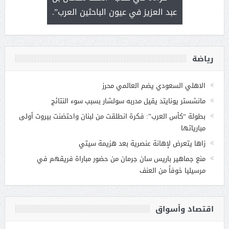
 التحديات
عبد العزيز في عيون الباحثين العرب”.
رياضة
الاهلي السعودي يضم العالمي محرز
مانشستر يونايتد يقيل مدربه سولشار بسبب سوء النتائج
بطولة “كأس العرب”: فكرة انطلقت من لبنان واحتضنت بيروت أولى
مبارياتها
زاها يتعرض لإهانة عنصرية بعد هزيمة سيتي
منع جماهير باريس سان جرمان من حضور مباراة فريقهم في
مرسيليا خوفاً من العنف
اقتصاد وأسواق