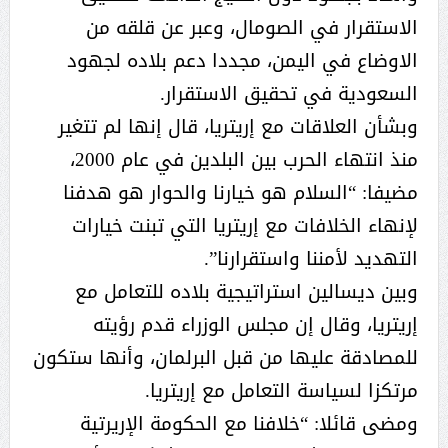
الاستقرار في الصومال، وعبر عن قلقه من
الاوضاع في اليمن، مجددا دعم بلاده لجهود
السعودية في تحقيق الاستقرار.
وبشأن العلاقات مع إريتريا، قال إنها لم تتغير
منذ انتهاء الحرب بين البلدين في عام 2000،
مضيفا: “السلام هو خيارنا والحوار هو هدفنا
لإنهاء الخلافات مع إريتريا التي تبنت خيارات
التهديد لأمننا واستقرارنا”.
وبين ديسالين استراتيجية بلاده للتعامل مع
إريتريا، وقال إن مجلس الوزراء قدم رؤيته
للمصادقة عليها من قبل البرلمان، وأنها ستكون
مرتكزا لسياسة التعامل مع إريتريا.
ومضى قائلا: “خلافنا مع الحكومة الإريرتية