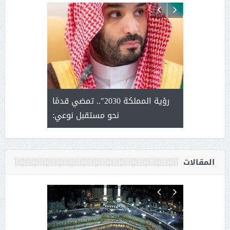
لتمور ورشة
رؤية المملكة 2030".. تمضي قدمًا
الشيخ ص
وسم عنيزة
نحو مستقبل نوعي:
يحصل على ال
أ
المقالات