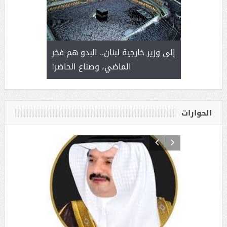
. أمير يحمل
إلى وزير خارجية لبنان.. البدو هم فخر
سلمان بن 
ذى من عشق
الماضي، وصناع الحاضر!
القيادة
الحوارات