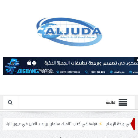
قائمة
ة الإبداع
قراءة في كتاب “الملك سلمان بن عبد العزيز في عيون الباحثين العرب”.
امية بمناسبة عيد الفطر