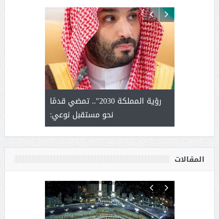
لتمور ورشة
رؤية المملكة 2030".. تمضي قدمًا
الشيخ ص
وسم عنيزة
نحو مستقبل نوعي:
يحصل على ال
أ
المقالات