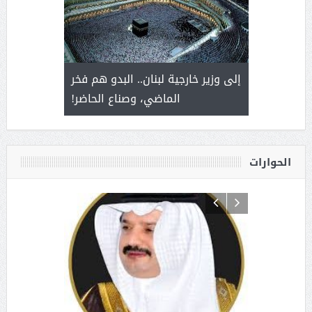
. أمير يحمل
إلى وزير خارجية لبنان.. البدو هم فخر
سلمان بن 
ذى من عشق
الماضي، وصناع الحاضر!
القيادة
الحوارات