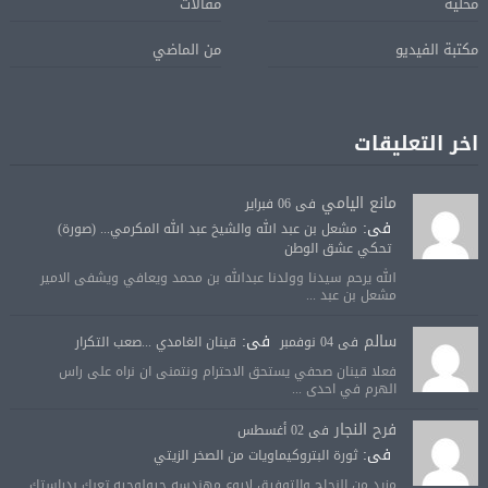
محلية
مقالات
مكتبة الفيديو
من الماضي
اخر التعليقات
مانع اليامي
فى 06 فبراير
فى:
مشعل بن عبد الله والشيخ عبد الله المكرمي... (صورة)
تحكي عشق الوطن
الله يرحم سيدنا وولدنا عبدالله بن محمد ويعافي ويشفى الامير
مشعل بن عبد ...
سالم
فى:
فى 04 نوفمبر
قينان الغامدي ...صعب التكرار
فعلا قينان صحفي يستحق الاحترام ونتمنى ان نراه على راس
الهرم في احدى ...
فرح النجار
فى 02 أغسطس
فى:
ثورة البتروكيماويات من الصخر الزيتي
مزيد من النجاح والتوفيق لاروع مهندسه جيولوجيه تعبك بدراستك