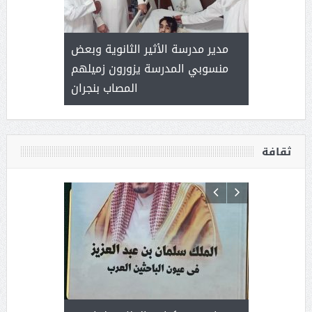
 ) .. ميراث
مدير مدرسة الأثير الثانوية وبعض
( محمد عوضه
العطاء
منسوبي المدرسة يزورون زميلهم
المصاب بنجران
ثقافة