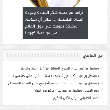
د آل شرمه:
بمناسب
ثر على برامج
للإبداع ا
تزامنا مع حملة شكر القيادة وعودة
ة هي أساس
مع الأمين ال
الحياة الطبيعية … صالح آل سلامة:
عملنا
بنت عبد
المملكة تفوقت على دول العالم
الاج
في مواجهة كورونا
من الماضي
(مشعل بن عبد الله).. الجندي المقاتل من أجل الحق والوطن
( مشعل بن عبد الله ) أمير شعاره : ( سمْ .. أبشر .. على خشمي )
( مشعل بن عبد الله ) .. علامة ( مسجلة ) في دفتر العطاء المستدام
رغم الغياب.. (مشعل بن عبدالله ) حاضر في نجران
أحمد الغفيلي .. رجل الأمن الحكيم