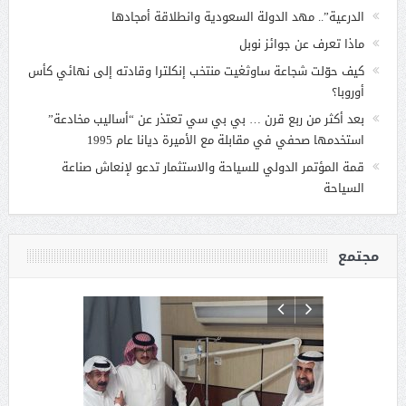
الدرعية”.. مهد الدولة السعودية وانطلاقة أمجادها
ماذا تعرف عن جوائز نوبل
كيف حوّلت شجاعة ساوثغيت منتخب إنكلترا وقادته إلى نهائي كأس
أوروبا؟
بعد أكثر من ربع قرن … بي بي سي تعتذر عن “أساليب مخادعة”
استخدمها صحفي في مقابلة مع الأميرة ديانا عام 1995
قمة المؤتمر الدولي للسياحة والاستثمار تدعو لإنعاش صناعة
السياحة
مجتمع