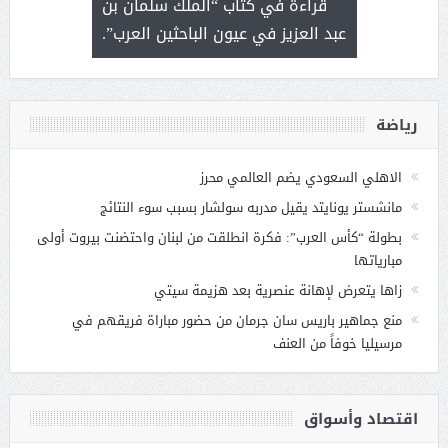
 رجل لايعرف
قراءة في كتاب “الملك سلمان بن
ثمار 
 التحديات
عبد العزيز في عيون الباحثين العرب”.
رياضة
الاهلي السعودي يضم العالمي محرز
مانشستر يونايتد يقيل مدربه سولشار بسبب سوء النتائج
بطولة “كأس العرب”: فكرة انطلقت من لبنان واحتضنت بيروت أولى
مبارياتها
زاها يتعرض لإهانة عنصرية بعد هزيمة سيتي
منع جماهير باريس سان جرمان من حضور مباراة فريقهم في
مرسيليا خوفاً من العنف
اقتصاد وأسواق