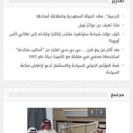
تقارير
الدرعية”.. مهد الدولة السعودية وانطلاقة أمجادها
ماذا تعرف عن جوائز نوبل
كيف حوّلت شجاعة ساوثغيت منتخب إنكلترا وقادته إلى نهائي كأس
أوروبا؟
بعد أكثر من ربع قرن … بي بي سي تعتذر عن “أساليب مخادعة”
استخدمها صحفي في مقابلة مع الأميرة ديانا عام 1995
قمة المؤتمر الدولي للسياحة والاستثمار تدعو لإنعاش صناعة
السياحة
مجتمع