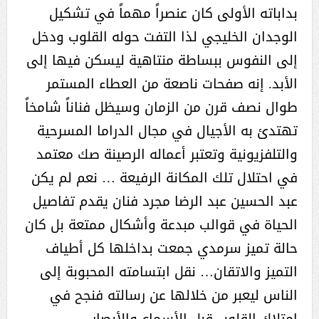
بداباته الأولى كان عنصراً مهماً في تشكيل
الوجدان الخليجي لذا التفت حوله القلوب ودخل
إلى النفوس ببساطة منتاهية ليسكن فيها إلى
الأبد. إنه صفحات ناصعة من العطاء المستمر
طوال نصف قرن من الزمان وسيظل فناناً شامخاً
تهتدئ به الأجيال في مجال الدراما المسرحية
والتلفزيونية وتعتبر أعماله الرصينة صك معتمد
في احتلال تلك المكانة الرفيعة … نعم لم يكن
عبد الحسين عبد الرضا مجرد فنان يقدم تفاصيل
الحياة في قوالب مبدعة وأشكال ممتعة بل كان
حالة تميز سرمدي جمعت بداخلها كل أطياف
التميز والاتقان… نقل ابتسامته المحبوبة إلى
الناس ليعبر من خلالها عن رسالته فنجح في
امتلاك القلوب قبل الأسماع والأبصار..