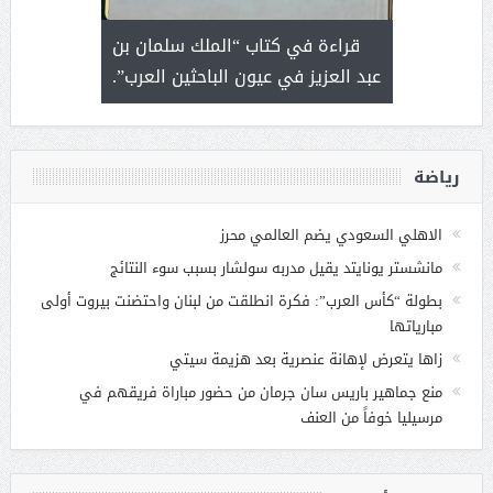
 رجل لايعرف
قراءة في كتاب “الملك سلمان بن
ثمار 
 التحديات
عبد العزيز في عيون الباحثين العرب”.
رياضة
الاهلي السعودي يضم العالمي محرز
مانشستر يونايتد يقيل مدربه سولشار بسبب سوء النتائج
بطولة “كأس العرب”: فكرة انطلقت من لبنان واحتضنت بيروت أولى
مبارياتها
زاها يتعرض لإهانة عنصرية بعد هزيمة سيتي
منع جماهير باريس سان جرمان من حضور مباراة فريقهم في
مرسيليا خوفاً من العنف