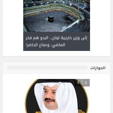
. أمير يحمل
إلى وزير خارجية لبنان.. البدو هم فخر
سلمان بن 
ذى من عشق
الماضي، وصناع الحاضر!
القيادة
الحوارات