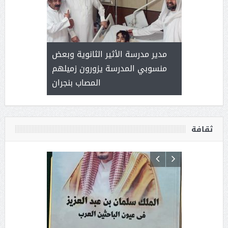
 ) .. ميراث
مدير مدرسة الأثير الثانوية وبعض
( محمد عوضه
العطاء
منسوبي المدرسة يزورون زميلهم
المصاب بنجران
ثقافة