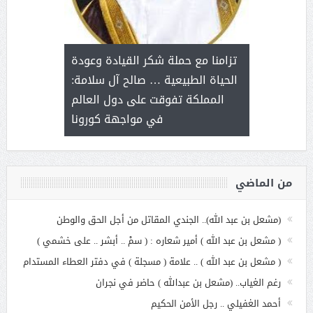
د آل شرمه:
بمناسب
ثر على برامج
للإبداع ا
تزامنا مع حملة شكر القيادة وعودة
ة هي أساس
مع الأمين ال
الحياة الطبيعية … صالح آل سلامة:
عملنا
بنت عبد
المملكة تفوقت على دول العالم
الاج
في مواجهة كورونا
من الماضي
(مشعل بن عبد الله).. الجندي المقاتل من أجل الحق والوطن
( مشعل بن عبد الله ) أمير شعاره : ( سمْ .. أبشر .. على خشمي )
( مشعل بن عبد الله ) .. علامة ( مسجلة ) في دفتر العطاء المستدام
رغم الغياب.. (مشعل بن عبدالله ) حاضر في نجران
أحمد الغفيلي .. رجل الأمن الحكيم