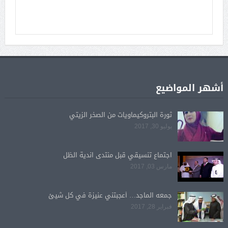
أشهر المواضيع
ثورة البتروكيماويات من الصخر الزيتي
يوليو 30, 2017
اجتماع تنسيقي قبل منتدى اندية الظل
مارس 03, 2017
جمعه الماجد… أعجبتني عنيزة في كل شيئ
فبراير 28, 2017