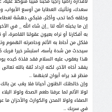
لأقداره راضيا راجيا مخبتا منيبا متوكلا علي
عبدالعزيز ال سعود المشرف العام
على ملف دعم وتطوير وتمكين
سعدك، وتأتيك العطايا من أوسع الأبواب، وي
الباعة الجائلين هيئة الصحفيين
وخلقه كما تحب وأكثر، فتبكي دهشة لعطاء ا
السعوديين فرع نجران ينظم ورشة
إن ما يخبئه الله لنا _إن شاء الله _ في الآ
عمل ( الإعلام والتنمية ):
به أفكارنا أو نراه بعيون عقولنا القاصرة، أو 
فلكل من أحاط به الألم وحاصرته الهموم وتمك
سيحدث من شدة يأسه، استبشر خيرا فربك كري
هذا يعقوب عليه السلام فقد فلذة كبده يوس
يفقد أخاه الآخر، لكنه ازداد ثقة بالله تعال
منظر قد يراه أبوان لابنهما ..
وإن خالطتك الظنون أحيانا فلا يغب عن بالك خ
لولا الألم لما عرفنا طعم الصحة ولولا البلاء
الصفاء ولولا المحن والكوارث والأحزان ما 
في سربك ..