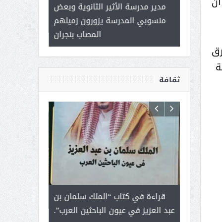
أن
 ) .. ميراث
مدير مدرسة الأثير الثانوية وبعض
( محمد عوضه 
العطاء
منسوبي المدرسة يزورون زميلهم
ب
المصاب بنجران
رق
ة
ثقافة
رجل لايعرف
قراءة في كتاب “الملك سلمان بن
ثمار ا
 التحديات
عبد العزيز في عيون الباحثين العرب”.