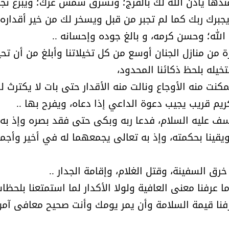
ه، عندها يأذن الله لك بالفرج؛ وتشرق شمس عزك؛ ويبزغ نج
جبرك ربك كما لم تجبر من قبل ويسخر لك من خير أقداره
لله؛ وحسن كرمه، و بالغ جوده وإحسانه ..
خرة من منازل الجنان أوسع من كل تخيلاتنا وأبلغ من أن تح
نتخيله بلحظ ذكائنا المحدود،
نت منه الأوجاع ونالت منه الأقدار حتى بات لا يكترث لم
م قريب يجيب دعوة الداعي إذا دعاه، ويفرح بها ..
ف عليه السلام، فدعا ربه وبكى حتى فقد بصره وإذ به
ى ويقينا بحكمته، وإذ به تعالى يجمعهما له في أخير وأجم
رق السفينة، وقتل الغلام، وإقامة الجدار ..
 ما عرفنا معنى العافية ولولا الأكدار لما استمتعنا بلحظا
عرفنا قيمة السلامة وأن يمر يومك وأنت صحيح معافى آم