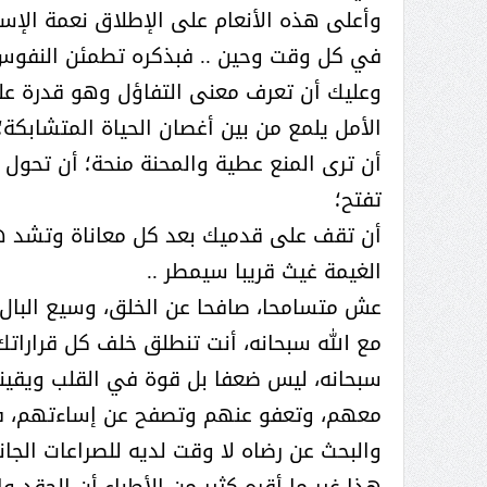
وأعلى هذه الأنعام على الإطلاق نعمة الإسلا
في كل وقت وحين .. فبذكره تطمئن النفوس 
وعليك أن تعرف معنى التفاؤل وهو قدرة عل
الأمل يلمع من بين أغصان الحياة المتشابكة؛
أن ترى المنع عطية والمحنة منحة؛ أن تحو
تفتح؛
أن تقف على قدميك بعد كل معاناة وتشد همت
الغيمة غيث قريبا سيمطر ..
عش متسامحا، صافحا عن الخلق، وسيع البال، 
مع الله سبحانه، أنت تنطلق خلف كل قرارات
سبحانه، ليس ضعفا بل قوة في القلب ويقينا
معهم، وتعفو عنهم وتصفح عن إساءتهم، فقل
والبحث عن رضاه لا وقت لديه للصراعات الجان
هذا غير ما أقره كثير من الأطباء أن الحقد 