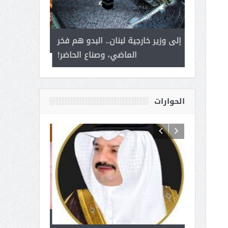
 أمير يحمل
إلى وزير خارجية لبنان.. البدو هم فخر
سلمان بن ع
ذى من عشق
الماضي، وصناع الحاضر!
القيادة
الحوارات
 آل شرمه:
بمناسبة