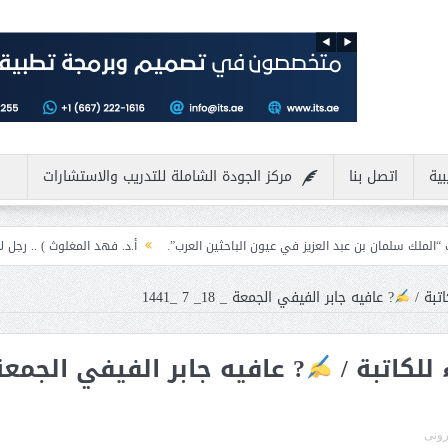
بية
اتصل بنا
مركز الجودة الشاملة للتدريب والاستشارات
د العزيز في عيون الباحثين العرب”.
أ.د. فهد المغلوث ) .. رجل لايعرف المستحيل و
تبة /
? عافيه جابر الفيفي الجمعة _ 18_ 7 _1441
للكاتبة /
? عافيه جابر الفيفي الجمعة
ترونى