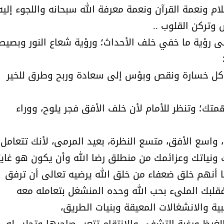
م ونعمة القرآن ونعمة معرفة الله سبحانه واللجوء إليه
وتركن القلوب ..
ى رؤية ما خفي خلف الأحداث؛ ورؤية شعاع النور وبصي
ل كل خسارة ونقص وبؤس إلى سعادة وربح وطرق للخير
الشيخ صالح بن حسين آل سلامة
المؤشرات الجغرافية ل
يحصل على الدكتوراة في الإدارة من
عمل ينظمها م
ك؛ وتنظر للأمام لأن خلف الأفق فجر يلوح، ووراء
أكاديمية(جيت) البريطانية
واسع الأفق، متسع النظرة، بعيد المرمى، لأنك تتعامل
ك ونياتك وعزائمك من منطلق رضا الله وأن يكون هو غاي
 أنهم خلق ضعفاء من خلق الله يرضيه تعالى أن ترفق
بك الملىء بحب الله وحده المنشغل بتعامله معه
بية والانشغالات المعيقة وبنيات الطريق،
والغيظ ورغبة التشفي والانتقام تتعب صاحبها وتجلب له