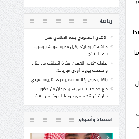
م
رياضة
يط
الاهلي السعودي يضم العالمي محرز
مانشستر يونايتد يقيل مدربه سولشار بسبب
ا
سوء النتائج
بطولة “كأس العرب”: فكرة انطلقت من لبنان
واحتضنت بيروت أولى مبارياتها
زاها يتعرض لإهانة عنصرية بعد هزيمة سيتي
ل
منع جماهير باريس سان جرمان من حضور
مباراة فريقهم في مرسيليا خوفاً من العنف
ت
اقتصاد وأسواق
ن