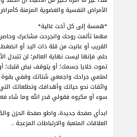
الأمراض النفسية والعضوية المزمنة كأمراض
 عبد العزيز.. ملك القلوب
( مشعل بن عبد الله ) … عاشق
*همسة إلى كل أخت غالية*
نجران
مهما تألمت روحك وانجرحت مشاعرك وحاصرت
القريب أو عانيت من قلة ذات اليد أو انضغط
حلم، فإنها ليست نهاية العالم؛ لن تتبدل ا
تموت خلايا جسمك؛ أو يتوقف نبض قلبك؛ أو 
لملمي جراحك واجمعي شتاتك وقفي بقوة وا
واثقات نحو حياتك وأهدافك وتطلعاتك التي
سوء أو مكروه فقولي قدر الله وما شاء فعل 
ابدأي صفحة جديدة، واطو صفحة الحزن والكآبة،
العلاقات المتعبة والارتباطات المزعجة ..
سبة انعقاد ملتقى (الوطن
وزير حقوق الإنسان اليمني يؤكد أن