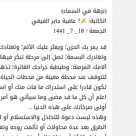
(نزهة في السماء)
الكاتبة/
? عافية جابر الفيفي
الجمعة / 18_ 7_ 1441
قد ‏يمر بك الحزن؛ ويعثر عليك الألم؛ وتعتا
وتغادرك البسمة؛ تصل إلى مرحلة تنكر فيها
آلامك المزمنة؛ وطبطبة جراحك الغائرة؛ تذه
لتتوقف عند محطة معينة من محطات الحياة و
تكون قادرا على استدراك ما فات منك أو استر
اعلم أن كل ما قد مضى وما سيأتي هو أمر م
أولى صرخاتك على هذه الدنيا ..
وهذه ليست دعوة للتخاذل والاستسلام أو ال
الطرق بعد عدة محاولات أو تألمت روحه وتع