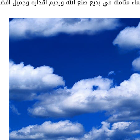
اء متأملة في بديع صنع الله ورحيم أقداره وجميل أفضا
والمدير السابق للأكاديمية الأولمبية
الانتخابات لن تؤث
في الامارات د . عبد الملك جاني :
المجلس والشفافية
منتدى ( اكتشاف المواهب
الاجتماعية ) فرصة للتوأمة بين
الرياضة والعمل الاجتماعي