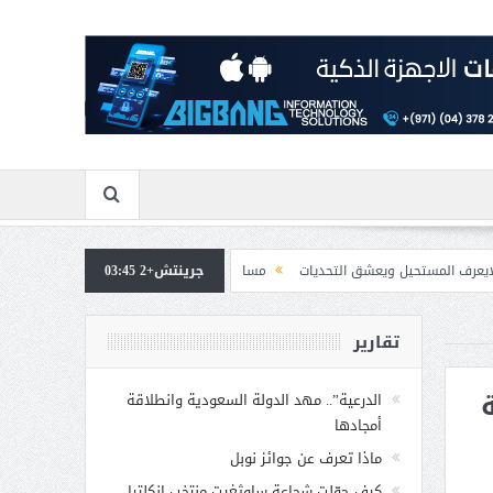
يعشق التحديات
جرينتش+2 03:45
مسابقة المشيقح تعلن فرسان النسخة الخامسة
بمشاركة صاحبة
تقارير
الدرعية”.. مهد الدولة السعودية وانطلاقة
أمجادها
ماذا تعرف عن جوائز نوبل
كيف حوّلت شجاعة ساوثغيت منتخب إنكلترا