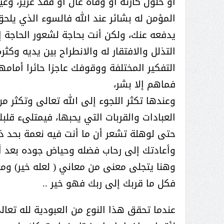
أو حلول كارثة أو وفاة غال أو فقد عزيز، وغ
( محمد عوضه البريدي) .. رجل أعمال
المؤمن له بشائر عند الله فالسوء الذي يلحق
بمواصفات إنسانية نادرة
يدفعه عنك، ولكن أنت بحاجة لشعور الحاجة
التذلل والافتقار له والانطراح بين يديه وك
التفكير المختلفة ووقوفك عاجزا حائرا أمامه
فماهم إلا بشر،
وعندها تكثر اللجوء إلى الله تعالى وتكثر م
العبادات والقربات التي يحبها، فيمتلىء قلبك
حتى لوهلة تشعر أن ما أنت فيه نعمة بحد ذا
وأعادتك إلى رحاب فضله وحياض جوده بعد أن 
وهنا يتجلى معنى من معاني ( لعله خير) ومع
فكل ما قربك إلى ربك فهو خير ..
ر الثقافة في واحة الإبداع
بمشاركة صاحبة السمو الملكي
عندما تحقق هذا النوع من العبودية لله ت
الاميره نجود بنت هذلول بن