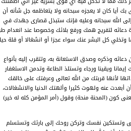
ير ذلك مما لا تدخل فيه أي قوى بشرية غير أني أطمئنك 
أمل البنيان .. طبيبة فوق العادة .:
الأميرة (نجود بنت هذلول
 بك أيا كان لا يعجزه سبحانه ولا يتعاظمه جل شأنه أن
 إلى الله سبحانه وعليه فإنك ستبذل قصارى جهدك في
ثرة دعائه لتفريج همك ورفع بلائك وخصوصا عند انعدام ط
ا وتخلي كل البشر عنك سواء عجزا أو انشغالا أو قلة حيل
ن دعائه وذكره وصدق الاستعانة به، وتتقرب إليه بأنواع
 إيمانا ويقينا ورجاء وتستلذ الطاعة وتدمن الاستغفار
تها لأنها قربتك من الله تعالى وعرفتك على خالقك
أبعدت عنه ولهوت كثيرا وألهتك الدنيا والانشغالات،
نى كون (المحنة منحة) وقول (أمر المؤمن كله له خير)
مسابقة المشيقح تعلن فرسان
أ.د. فهد المغلوث ) .. 
عالى وتستكين نفسك وتركن روحك إلى بارئك وتستسلم
النسخة الخامسة
المستحيل ويعشق