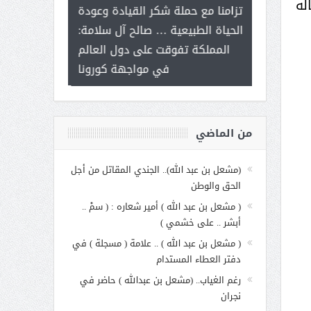
له
ر على برامج
للإبداع ال
تزامنا مع حملة شكر القيادة وعودة
 هي أساس
مع الأمين الع
الحياة الطبيعية … صالح آل سلامة:
عملنا
بنت عبد 
المملكة تفوقت على دول العالم
الاجت
في مواجهة كورونا
من الماضي
(مشعل بن عبد الله).. الجندي المقاتل من أجل
الحق والوطن
( مشعل بن عبد الله ) أمير شعاره : ( سمْ ..
أبشر .. على خشمي )
( مشعل بن عبد الله ) .. علامة ( مسجلة ) في
دفتر العطاء المستدام
رغم الغياب.. (مشعل بن عبدالله ) حاضر في
نجران