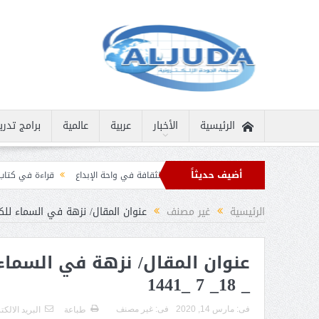
الرئيسية
الأخبار
عربية
عالمية
برامج تدري
أضيف حديثاً
نسانية نادرة
ثمار الثقافة في واحة الإبداع
قراءة في كتاب “الملك سلمان بن عب
ان برقيات تهنئة من قادة الدول الإسلامية بمناسبة عيد الفطر
الرئيسية
غير مصنف
عنوان المقال/ نزهة في السماء للكا
عنوان المقال/ نزهة في السماء 
_ 18_ 7 _1441
فى:
مارس 14, 2020
فى:
غير مصنف
طباعة
البريد الالك