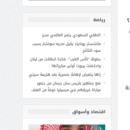
خصيات نسائية خليجية العام ٢٠١٢
رياضة
الاهلي السعودي يضم العالمي محرز
مانشستر يونايتد يقيل مدربه سولشار بسبب
سوء النتائج
بطولة “كأس العرب”: فكرة انطلقت من لبنان
واحتضنت بيروت أولى مبارياتها
زاها يتعرض لإهانة عنصرية بعد هزيمة سيتي
منع جماهير باريس سان جرمان من حضور
ة
مباراة فريقهم في مرسيليا خوفاً من العنف
اقتصاد وأسواق