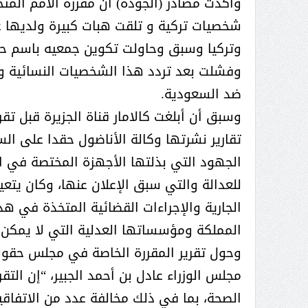
عبدالعزيز ال سعود المشرف العام
على ملف دعم وتطوير وتمكين
شخصيات تركية و تلقت هبات كبيرة ولديها ع
الباعة الجائلين هيئة الصحفيين
السعوديين فرع نجران ينظم ورشة
وفشلت بعد تردد هذا الشخصيات النسائية وك
عمل ( الإعلام والتنمية ):
ضد السعودية.
وسبق أن أبلغت كالامار قناة الجزيرة قبل ت
تقارير نشرتها وكالة الأناضول حقدا على الس
الجهود التي بذلتها الأجهزة المختصة في 
للعدالة والتي سبق الإعلان عنها، وكان يتع
الجارية والإجراءات القضائية المتخذة في ه
المملكة ومؤسساتها العدلية التي لا يمكن الق
وحول تقرير المقررة الخاصة في مجلس حقوق 
مجلس الوزراء عادل بن أحمد الجبير، “إن الت
الصحة، بما في ذلك مخالفة عدد من الاتفاقي