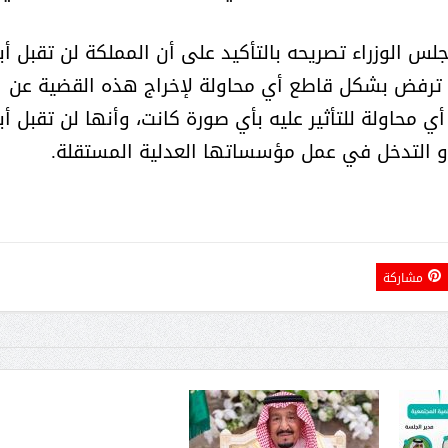
س الوزراء تصريحه بالتأكيد على أن المملكة لن تقبل أبد
حوار يحمل جينات الوطن مع الأمير
( مشعل بن عبد الله ) ..
 ترفض بشكل قاطع أي محاولة لإخراج هذه القضية عن
مشعل بن عبد الله بن عبد العزيز
جينات الوطن ويتغ
محاولة للتأثير عليه بأي صورة كانت، وأنها لن تقبل أبد
أو التدخل في عمل مؤسساتها العدلية المستقلة.
مشاركة
عضو مجلس الشارقة الرياضي
رئيس غرفة نجران محيميد