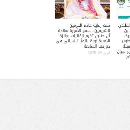
والمدير السابق للأكاديمية الأولمبية
الانتخابات لن تؤث
في الامارات د . عبد الملك جاني :
المجلس والشفافية
منتدى ( اكتشاف المواهب
لملكي
تحت رعاية خادم الحرمين
الاجتماعية ) فرصة للتوأمة بين
 بن
الشريفين.. سمو الأميرة فهدة
شرف
آل حثلين تكرم الفائزات بجائزة
الرياضة والعمل الاجتماعي
طوير
الأميرة نورة للتميُّز النسائي في
هيئة
دورتها السابعة
 نجران
أبريل 09, 2025
ام