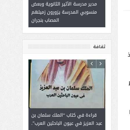
 ) .. ميراث
مدير مدرسة الأثير الثانوية وبعض
( محمد عوضه 
العطاء
منسوبي المدرسة يزورون زميلهم
ب
المصاب بنجران
ثقافة
تبط
رجل لايعرف
قراءة في كتاب “الملك سلمان بن
ثمار ا
 التحديات
عبد العزيز في عيون الباحثين العرب”.