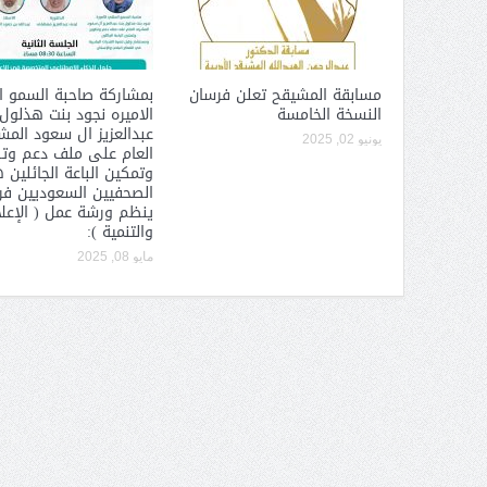
السعودي).. حوار استثنائي
الميليشيا ترتكب جرائم إنسانية
العام لجائزة الأميرة صيتة
بشكل يومي محمد عسكر لـ« البيان
بد العزيز للتميز في العمل
»: «عاصفة الحزم» بوابة الردع
مسابقة المشيقح تعلن فرسان
بمشاركة صاحبة السمو ا
جتماعي أ. د فهد المغلوث
العربي لأطماع إيران
النسخة الخامسة
الاميره نجود بنت هذلول
عبدالعزيز ال سعود الم
يونيو 02, 2025
العام على ملف دعم وت
وتمكين الباعة الجائلين 
الصحفيين السعوديين فرع
ينظم ورشة عمل ( الإعل
والتنمية ):
مايو 08, 2025