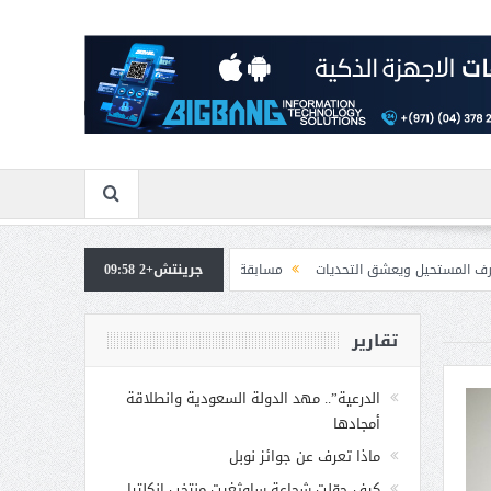
شق التحديات
جرينتش+2 09:58
مسابقة المشيقح تعلن فرسان النسخة الخامسة
بمشاركة صاحبة ال
تقارير
الدرعية”.. مهد الدولة السعودية وانطلاقة
أمجادها
ماذا تعرف عن جوائز نوبل
كيف حوّلت شجاعة ساوثغيت منتخب إنكلترا