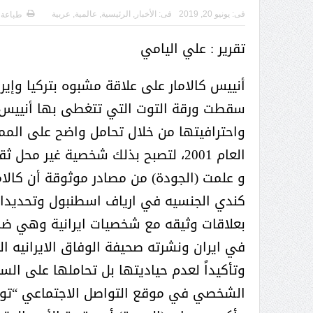
( محمد عوضه البريدي) .. رجل أعمال
فى:
يونيو 20, 2019
فى:
الأخبار
,
الرئيسية
,
عالمية
,
عربية
طباعة
بمواصفات إنسانية نادرة
تقرير : علي اليامي
أنييس كالامار على علاقة مشبوه بتركيا وإي
سقطت ورقة التوت التي تتغطى بها أنييس كا
واحترافيتها من خلال تحامل واضح على الممل
العام 2001، لتصبح بذلك شخصية غير محل ثقة ولا يمكن الاعتداد بتقاريرها.
و علمت (الجودة) من مصادر موثوقة أن كالام
بعلاقات وثيقه مع شخصيات ايرانية وهي ضم
في ايران ونشرته صحيفة الوفاق الايرانيه الن
وتأكيداً لعدم حياديتها بل تحاملها على ا
ر الثقافة في واحة الإبداع
بمشاركة صاحبة السمو الملكي
الشخصي في موقع التواصل الاجتماعي “تويت
الاميره نجود بنت هذلول بن