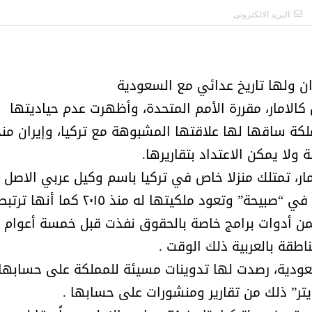
أمل البنيان .. طبيبة فوق العادة .:
الأميرة (نجود بنت هذلول
البريد الالكترونى
ران ولها تاريخ عدائي مع السعودية
لامار، مقررة الأمم المتحدة، وأظهرت عدم حياديتها
كة ساقها لها علاقتها المشبوهة مع تركيا، وإيران منذ
ار، تمتلك منزلا خاص في تركيا باسم وكيل عربي الاصل
كندي الجنسيه في ارياف اسطنبول وتحديدا في “صبيحة” وتعود ملكيتها له منذ ٢٠١٥ كما أنها تر
ن أدوات برامج خاصة بالحقوق نفذت قبل خمسة أعوام
اطقة بالعربية ذلك الوقت .
لسعودية، رصدت لها تدوينات مسيئة للمملكة على حسابها
مسابقة المشيقح تعلن فرسان
أ.د. فهد المغلوث ) .. 
ر” ذلك من تقارير ومنشورات على حسابها .
النسخة الخامسة
المستحيل ويعشق