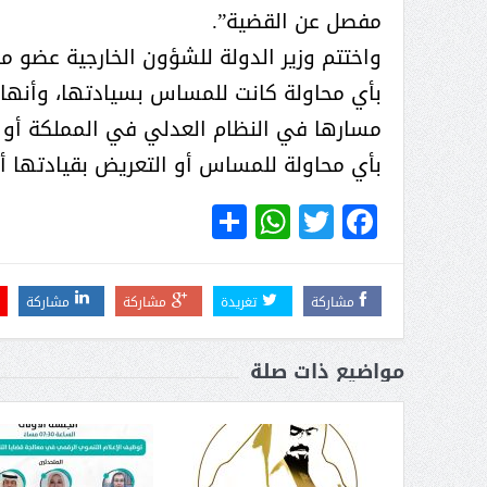
مفصل عن القضية”.
واختتم وزير الدولة للشؤون الخارجية عضو مجل
 عبد العزيز.. ملك القلوب
( مشعل بن عبد الله ) … عاشق
بأي محاولة كانت للمساس بسيادتها، وأنها
نجران
مسارها في النظام العدلي في المملكة أو أي 
بأي محاولة للمساس أو التعريض بقيادتها 
WhatsApp
Share
Twitter
Facebook
مشاركة
تغريدة
مشاركة
مشاركة
مواضيع ذات صلة
سبة انعقاد ملتقى (الوطن
وزير حقوق الإنسان اليمني يؤكد أن