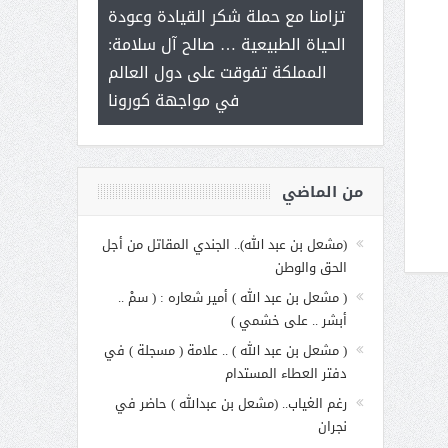
ر على برامج
للإبداع ال
تزامنا مع حملة شكر القيادة وعودة
 هي أساس
مع الأمين الع
الحياة الطبيعية … صالح آل سلامة:
عملنا
بنت عبد 
المملكة تفوقت على دول العالم
الاجت
في مواجهة كورونا
من الماضي
(مشعل بن عبد الله).. الجندي المقاتل من أجل
الحق والوطن
( مشعل بن عبد الله ) أمير شعاره : ( سمْ ..
أبشر .. على خشمي )
( مشعل بن عبد الله ) .. علامة ( مسجلة ) في
دفتر العطاء المستدام
رغم الغياب.. (مشعل بن عبدالله ) حاضر في
نجران