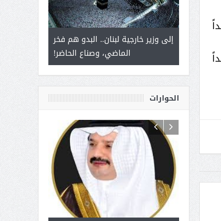
اً
 أمير يحمل
إلى وزير خارجية لبنان.. البدو هم فخر
سلمان بن ع
ذى من عشق
الماضي، وصناع الحاضر!
اً
القيادة
الحوارات
 آل شرمه:
بمناسبة