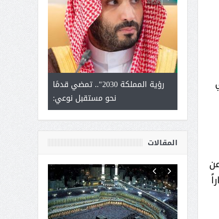
لتمور ورشة
رؤية المملكة 2030".. تمضي قدمًا
الشيخ صا
وسم عنيزة
نحو مستقبل نوعي:
يحصل على الد
أك
المقالات
عن
ً