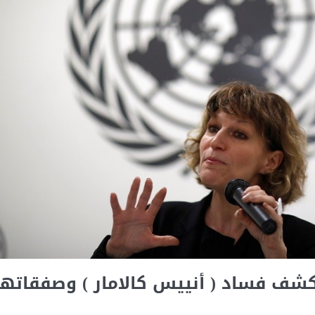
تكشف فساد ( أنييس كالامار ) وصفقاتها