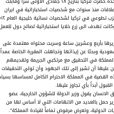
وأكدت مصادر (الجودة) أن مقررة الأمم المتحدة حضرت لتركيا بتاريخ ٢٨ جمادى الاولى سراً وقابلت
لاقات منذ سنوات مع شخصيات استخباراتية في ايران
وتركيا وسبق وحاولت تكوين جمعيه باسم حزب تطوعي في تركيا لش
انت تهدف الى زرع خلايا استخباراتية لصالح دول للعمل
قريرها بأربع وعشرين ساعة وسربت محتواه معتمدة على
عودية وبحثا عن إيذائها وتجاهلت المقررة الخاصة عمداً
المملكة في التحقيق مع مرتكبي الجريمة وتقديمهم
ين عليها أن تشير إلى تلك الجهود وأن تولي التحقيقات
ذه القضية في المملكة الاحترام الكامل لمساسها بسياد
بول أبداً بأي تجاوز عليها.
الانسان يقول وزير الدولة للشؤون الخارجية، عضو
قرير حمل بالعديد من الاتهامات التي لا أساس لها من
ات الدولية، وتعرض مرفوض تماماً لقيادة المملكة”.