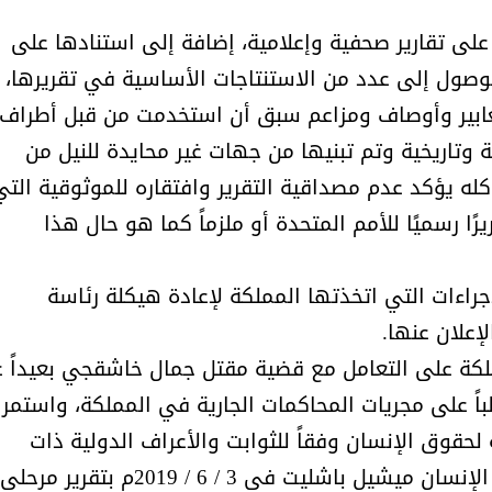
على تقارير صحفية وإعلامية، إضافة إلى استنادها على
وصول إلى عدد من الاستنتاجات الأساسية في تقريرها،
تعابير وأوصاف ومزاعم سبق أن استخدمت من قبل أطراف
 وتاريخية وتم تبنيها من جهات غير محايدة للنيل من
له يؤكد عدم مصداقية التقرير وافتقاره للموثوقية التي
الشيخ صالح بن حسين آل سلامة
المؤشرات الجغرافية ل
يحصل على الدكتوراة في الإدارة من
عمل ينظمها م
ًا رسميًا للأمم المتحدة أو ملزماً كما هو حال هذا
أكاديمية(جيت) البريطانية
راءات التي اتخذتها المملكة لإعادة هيكلة رئاسة
إعلان عنها.
مملكة على التعامل مع قضية مقتل جمال خاشقجي بعيداً 
ً على مجريات المحاكمات الجارية في المملكة، واستمرارا
 لحقوق الإنسان وفقاً للثوابت والأعراف الدولية ذات
الصلة، فقد زودت المفوضة السامية لحقوق الإنسان ميشيل باشليت في 3 / 6 / 2019م بتقرير مرحلي