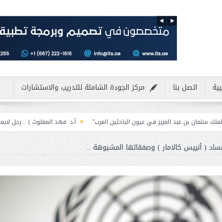
بية
اتصل بنا
مركز الجودة الشاملة للتدريب والاستشارات
لعزيز في عيون الباحثين العرب”.
أ.د. فهد المغلوث ) .. رجل لايعرف المستحيل ويع
اد ( أنييس كالامار ) وصفقاتها المشبوهة ..