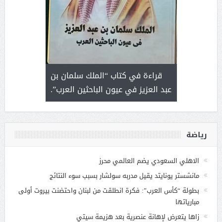
 رجل لايعرف
قراءة في كتاب “الملك سلمان بن
ثمار 
 التحديات
عبد العزيز في عيون الباحثين العرب”.
رياضة
الاهلي السعودي يضم العالمي محرز
مانشستر يونايتد يقيل مدربه سولشار بسبب سوء النتائج
بطولة “كأس العرب”: فكرة انطلقت من لبنان واحتضنت بيروت أولى
مبارياتها
زاها يتعرض لإهانة عنصرية بعد هزيمة سيتي