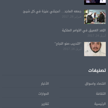
جمعه الماجد… أعجبتني عنيزة في كل شيئ
فبراير 28, 2017
البُعد العميق في الأوامر الملكية
أبريل 24, 2017
“التدريب صنو النجاح”
أبريل 16, 2017
تصنيفات
اقتصاد واسواق
الأخبار
الثقافة
الحوارات
الرئيسية
تقارير