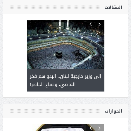
المقالات
. أمير يحمل
إلى وزير خارجية لبنان.. البدو هم فخر
سلمان بن 
ذى من عشق
الماضي، وصناع الحاضر!
القيادة
الحوارات