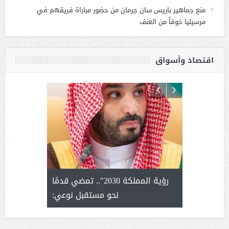
منع جماهير باريس سان جرمان من حضور مباراة فريقهم في
مرسيليا خوفاً من العنف
اقتصاد وأسواق
لتمور ورشة
رؤية المملكة 2030".. تمضي قدمًا
الشيخ ص
وسم عنيزة
نحو مستقبل نوعي:
يحصل على ال
أ