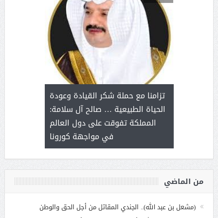
د آل شرمه:
بمناسب
ثر على برامج
للإبداع ا
تزامنا مع حملة شكر القيادة وعودة
ة هي أساس
مع الأمين ال
الحياة الطبيعية … صالح آل سلامة:
عملنا
بنت عبد
المملكة تفوقت على دول العالم
الاج
في مواجهة كورونا
من الماضي
(مشعل بن عبد الله).. الجندي المقاتل من أجل الحق والوطن