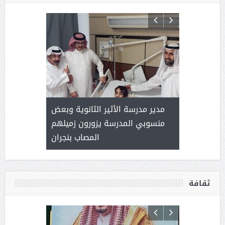
 ) .. ميراث
مدير مدرسة الأثير الثانوية وبعض
( محمد عوضه
العطاء
منسوبي المدرسة يزورون زميلهم
المصاب بنجران
ثقافة