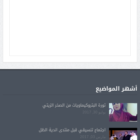
أشهر المواضيع
ثورة البتروكيماويات من الصخر الزيتي
يوليو 30, 2017
اجتماع تنسيقي قبل منتدى اندية الظل
مارس 03, 2017