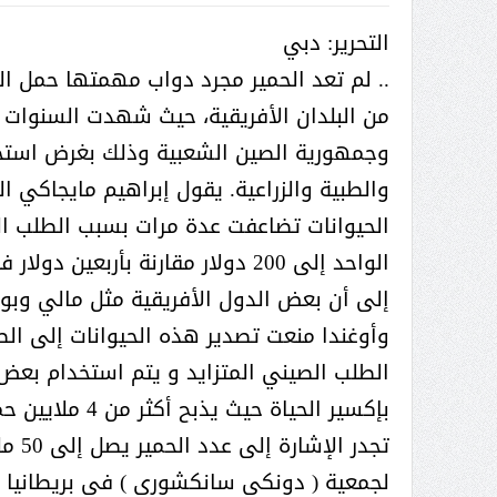
( محمد عوضه البريدي) .. رجل أعمال
التحرير: دبي
بمواصفات إنسانية نادرة
.. لم تعد الحمير مجرد دواب مهمتها حمل الن
من البلدان الأفريقية، حيث شهدت السنوات الأخ
وجمهورية الصين الشعبية وذلك بغرض استخد
والطبية والزراعية. يقول إبراهيم مايجاكي ا
الحيوانات تضاعفت عدة مرات بسبب الطلب الم
الواحد إلى 200 دولار مقارنة بأرب
إلى أن بعض الدول الأفريقية مثل مالي وبوتسو
وأوغندا منعت تصدير هذه الحيوانات إلى الصين 
الطلب الصيني المتزايد و يتم استخدام بع
بإكسير الحياة حيث يذبح أكثر من 4 ملايين حمار سنوياً في الصين.
ر الثقافة في واحة الإبداع
بمشاركة صاحبة السمو الملكي
تجدر
الاميره نجود بنت هذلول بن
لجمعية ( دونكي سانكشوري ) في بريطانيا و