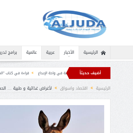
الرئيسية
الأخبار
عربية
عالمية
برامج تدري
أضيف حديثاً
انية نادرة
ثمار الثقافة في واحة الإبداع
قراءة في كتاب “الملك سلمان بن عبد 
 برقيات تهنئة من قادة الدول الإسلامية بمناسبة عيد الفطر
الرئيسية
اقتصاد واسواق
لأغراض غذائية و طبية … الحمي