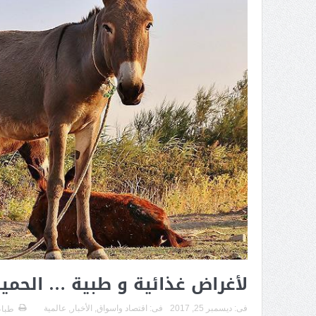
لأغراض غذائية و طبية … الحمير 
فى:
ديسمبر 25, 2017
فى:
اقتصاد واسواق
,
الأخبار
,
عالمية
طباع