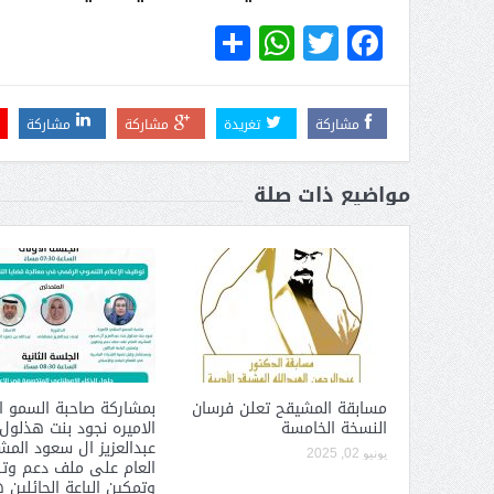
عبدالعزيز ال سعود المشرف العام
WhatsApp
Share
Twitter
Facebook
على ملف دعم وتطوير وتمكين
الباعة الجائلين هيئة الصحفيين
السعوديين فرع نجران ينظم ورشة
عمل ( الإعلام والتنمية ):
مشاركة
تغريدة
مشاركة
مشاركة
مواضيع ذات صلة
مسابقة المشيقح تعلن فرسان
بمشاركة صاحبة السمو ا
النسخة الخامسة
الاميره نجود بنت هذلول
عبدالعزيز ال سعود الم
يونيو 02, 2025
العام على ملف دعم وت
وتمكين الباعة الجائلين 