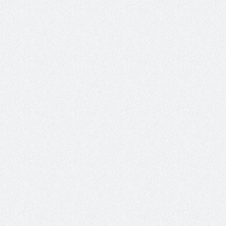
 عبد العزيز.. ملك القلوب
( مشعل بن عبد الله ) … عاشق
نجران
سبة انعقاد ملتقى (الوطن
وزير حقوق الإنسان اليمني يؤكد أن