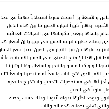
أمل البنيان .. طبيبة فوق العادة .:
الأميرة (نجود بنت هذلول
اس والأمتعة بل أصبحت مورداً اقتصادياً مهماً في عدد
يرة ازدهاراً كبيراً لتجارة الحمير ما بين هذه الدول
ام جلودها وبعض مكوناتها في المجالات الغذائية
لذي يمتلك حظيرة لتربية الحمير في نيجيريا إن أسعار هذ
تزايد عليها من قبل التجار في الصين ليصل سعر الحمار
عين دولار فقط قبل هذا الإنفتاح الصيني علي الحمير الأفريقية وأشا
انا وبوركينا فاسو والنيجر والسنغال وغانا وتنزانيا
الأمر الذي فتح الباب واسعاً أمام نيجيريا واسعاً لتلبي
ض أجزائها في مستحضرات التجميل واستخراج ما يعرف
مسابقة المشيقح تعلن فرسان
أ.د. فهد المغلوث ) .. 
 الإشارة إلى عدد الحمير يصل إلى 50 مليون ويوجد أكثرها بدولة أثيوبيا وذلك حسب إحصاء
النسخة الخامسة
المستحيل ويعشق
التي تعنى بحماية هذه الحيوانات.