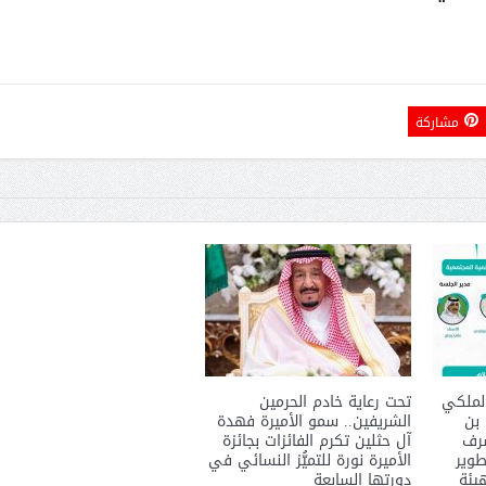
مشاركة
لملكي
تحت رعاية خادم الحرمين
 بن
الشريفين.. سمو الأميرة فهدة
شرف
آل حثلين تكرم الفائزات بجائزة
طوير
الأميرة نورة للتميُّز النسائي في
هيئة
دورتها السابعة