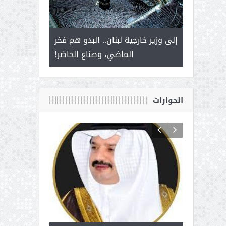
 أمير يحمل
إلى وزير خارجية لبنان.. البدو هم فخر
سلمان بن ع
ذى من عشق
الماضي، وصناع الحاضر!
القيادة
الحوارات
 آل شرمه:
بمناسبة