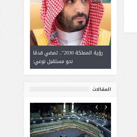
لتمور ورشة
رؤية المملكة 2030".. تمضي قدمًا
الشيخ صا
وسم عنيزة
نحو مستقبل نوعي:
يحصل على الد
أك
المقالات