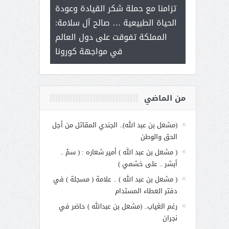
ر على برامج
للإبداع ال
تزامنا مع حملة شكر القيادة وعودة
 هي أساس
مع الأمين الع
الحياة الطبيعية … صالح آل سلامة:
عملنا
بنت عبد 
المملكة تفوقت على دول العالم
الاجت
في مواجهة كورونا
من الماضي
(مشعل بن عبد الله).. الجندي المقاتل من أجل
الحق والوطن
( مشعل بن عبد الله ) أمير شعاره : ( سمْ ..
أبشر .. على خشمي )
( مشعل بن عبد الله ) .. علامة ( مسجلة ) في
دفتر العطاء المستدام
رغم الغياب.. (مشعل بن عبدالله ) حاضر في
نجران