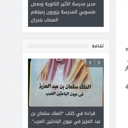
 ) .. ميراث
مدير مدرسة الأثير الثانوية وبعض
( محمد عوضه 
العطاء
منسوبي المدرسة يزورون زميلهم
ب
المصاب بنجران
ثقافة
ه
ر
ة
رجل لايعرف
قراءة في كتاب “الملك سلمان بن
ثمار ا
 التحديات
عبد العزيز في عيون الباحثين العرب”.