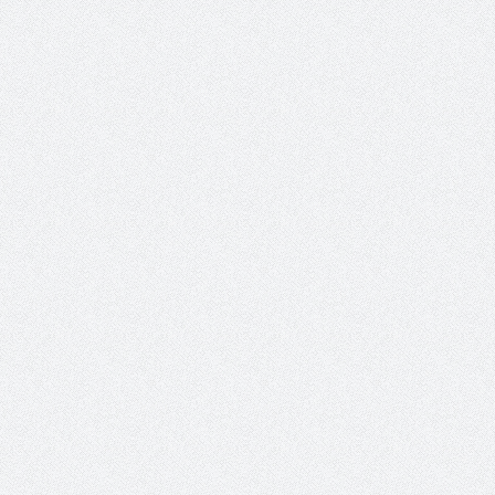
والمدير السابق للأكاديمية الأولمبية
الانتخابات لن تؤث
في الامارات د . عبد الملك جاني :
المجلس والشفافية
منتدى ( اكتشاف المواهب
الاجتماعية ) فرصة للتوأمة بين
الرياضة والعمل الاجتماعي