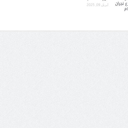
 نجران
أبريل 09, 2025
ام
الشيخ صالح بن حسين آل سلامة
المؤشرات الجغرافية ل
يحصل على الدكتوراة في الإدارة من
عمل ينظمها م
أكاديمية(جيت) البريطانية