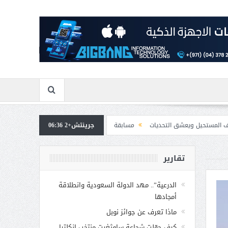
شق التحديات
جرينتش+2 06:36
مسابقة المشيقح تعلن فرسان النسخة الخامسة
بمشاركة صاحبة ا
تقارير
الدرعية”.. مهد الدولة السعودية وانطلاقة
أمجادها
ماذا تعرف عن جوائز نوبل
كيف حوّلت شجاعة ساوثغيت منتخب إنكلترا