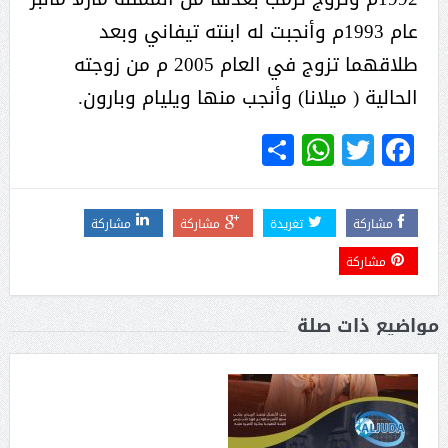
عام 1993م وأنجبت له ابنته تيفاني وبعد
طلاقهما تزوج في العام 2005 م من زوجته
الحالية ( ميلانا) وأنجب منها ويليام وبارون.
WhatsApp
Share
Twitter
Facebook
مشاركة
تغريدة
مشاركة
مشاركة
مشاركة
مواضيع ذات صلة