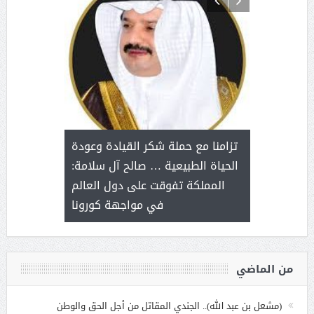
د آل شرمه:
بمناسب
ثر على برامج
للإبداع ا
تزامنا مع حملة شكر القيادة وعودة
ة هي أساس
مع الأمين ال
الحياة الطبيعية … صالح آل سلامة:
عملنا
بنت عبد
المملكة تفوقت على دول العالم
الاج
في مواجهة كورونا
من الماضي
(مشعل بن عبد الله).. الجندي المقاتل من أجل الحق والوطن