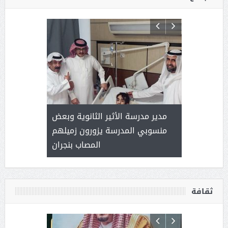
 ) .. ميراث
مدير مدرسة الأثير الثانوية وبعض
( محمد عوضه
العطاء
منسوبي المدرسة يزورون زميلهم
المصاب بنجران
ثقافة