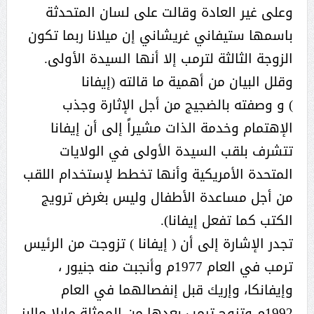
وعلى غير العادة وقالت على لسان المتحدثة
باسمها ستيفاني غريشاني إن ميلانا ربما تكون
الزوجة الثالثة لترمب إلا أنها السيدة الأولى.
وقلل البيان من أهمية ما قالته (إيفانا
) و وصفته بالضجيج من أجل الإثارة وجذب
الإهتمام وخدمة الذات مشيراً إلى أن إيفانا
تتشرف بلقب السيدة الأولى في الولايات
المتحدة الأمريكية وأنها تخطط لإستخدام اللقب
من أجل مساعدة الأطفال وليس بغرض ترويج
الكتب كما تفعل إيفانا).
تجدر الإشارة إلى أن ( إيفانا ) تزوجت من الرئيس
ترمب في العام 1977م وأنجبت منه جنيور ،
وإيفانكا، وإريك قبل إنفصالهما في العام
1992م وتزوج ترمب بعدها من الممثلة مارلا مالبز