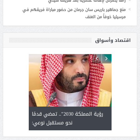
زاها يتعرض لإهانة عنصرية بعد هزيمة سيتي
منع جماهير باريس سان جرمان من حضور مباراة فريقهم في
مرسيليا خوفاً من العنف
اقتصاد وأسواق
لتمور ورشة
رؤية المملكة 2030".. تمضي قدمًا
الشيخ ص
وسم عنيزة
نحو مستقبل نوعي:
يحصل على ال
أ