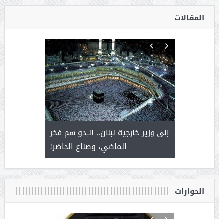
المقالات
. أمير يحمل
إلى وزير خارجية لبنان.. البدو هم فخر
سلمان بن 
ذى من عشق
الماضي، وصناع الحاضر!
القيادة
الحوارات