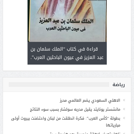
 رجل لايعرف
قراءة في كتاب “الملك سلمان بن
ثمار 
 التحديات
عبد العزيز في عيون الباحثين العرب”.
رياضة
الاهلي السعودي يضم العالمي محرز
مانشستر يونايتد يقيل مدربه سولشار بسبب سوء النتائج
بطولة “كأس العرب”: فكرة انطلقت من لبنان واحتضنت بيروت أولى
مبارياتها