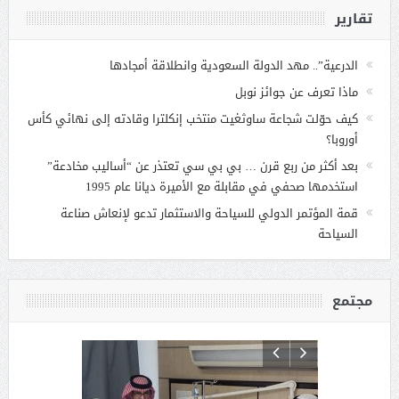
تقارير
الدرعية”.. مهد الدولة السعودية وانطلاقة أمجادها
ماذا تعرف عن جوائز نوبل
كيف حوّلت شجاعة ساوثغيت منتخب إنكلترا وقادته إلى نهائي كأس
أوروبا؟
بعد أكثر من ربع قرن … بي بي سي تعتذر عن “أساليب مخادعة”
استخدمها صحفي في مقابلة مع الأميرة ديانا عام 1995
قمة المؤتمر الدولي للسياحة والاستثمار تدعو لإنعاش صناعة
السياحة
مجتمع