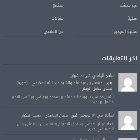
غير مصنف
مجتمع
محلية
مقالات
مكتبة الفيديو
من الماضي
اخر التعليقات
مانع اليامي
فى 06 فبراير
فى:
مشعل بن عبد الله والشيخ عبد الله المكرمي... (صورة)
تحكي عشق الوطن
الله يرحم سيدنا وولدنا عبدالله بن محمد ويعافي ويشفى الامير
مشعل بن عبد ...
سالم
فى:
فى 04 نوفمبر
قينان الغامدي ...صعب التكرار
فعلا قينان صحفي يستحق الاحترام ونتمنى ان نراه على راس
الهرم في احدى ...