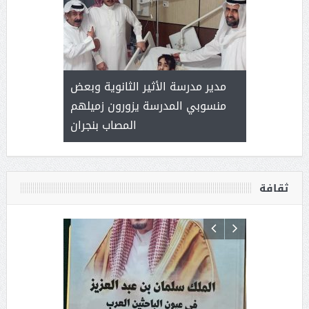
 ) .. ميراث
مدير مدرسة الأثير الثانوية وبعض
( محمد عوضه
العطاء
منسوبي المدرسة يزورون زميلهم
المصاب بنجران
ثقافة