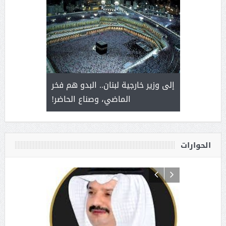
. أمير يحمل
إلى وزير خارجية لبنان.. البدو هم فخر
سلمان بن 
ذى من عشق
الماضي، وصناع الحاضر!
القيادة
الحوارات