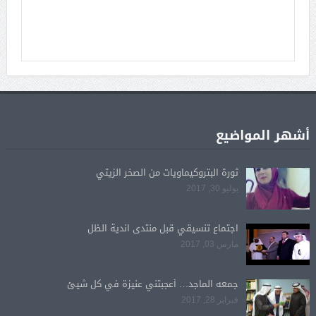
أشهر المواضيع
ثورة البتروكيماويات من الصخر الزيتي
يوليو 30, 2017
اجتماع تنسيقي قبل منتدى اندية الظل
مارس 03, 2017
جمعه الماجد… أعجبتني عنيزة في كل شيئ
فبراير 28, 2017