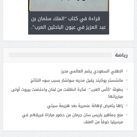
 رجل لايعرف
قراءة في كتاب “الملك سلمان بن
ثمار 
 التحديات
عبد العزيز في عيون الباحثين العرب”.
رياضة
الاهلي السعودي يضم العالمي محرز
مانشستر يونايتد يقيل مدربه سولشار بسبب سوء النتائج
بطولة “كأس العرب”: فكرة انطلقت من لبنان واحتضنت بيروت أولى
مبارياتها
زاها يتعرض لإهانة عنصرية بعد هزيمة سيتي
منع جماهير باريس سان جرمان من حضور مباراة فريقهم في
مرسيليا خوفاً من العنف