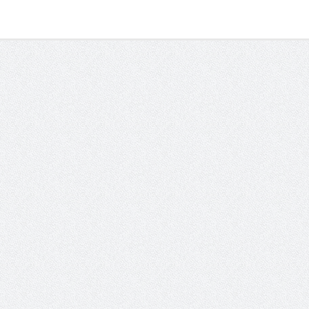
الشيخ صالح بن حسين آل سلامة
المؤشرات الجغرافية ل
يحصل على الدكتوراة في الإدارة من
عمل ينظمها م
أكاديمية(جيت) البريطانية