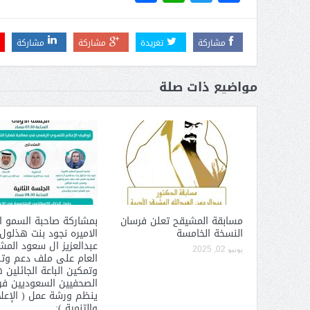
عبدالعزيز ال سعود المشرف العام
على ملف دعم وتطوير وتمكين
الباعة الجائلين هيئة الصحفيين
مشاركة
تغريدة
مشاركة
مشاركة
السعوديين فرع نجران ينظم ورشة
عمل ( الإعلام والتنمية ):
مواضيع ذات صلة
مسابقة المشيقح تعلن فرسان
بمشاركة صاحبة السمو ا
النسخة الخامسة
الاميره نجود بنت هذلول
عبدالعزيز ال سعود الم
يونيو 02, 2025
العام على ملف دعم وت
وتمكين الباعة الجائلين 
الصحفيين السعوديين فرع
ينظم ورشة عمل ( الإعل
والتنمية ):