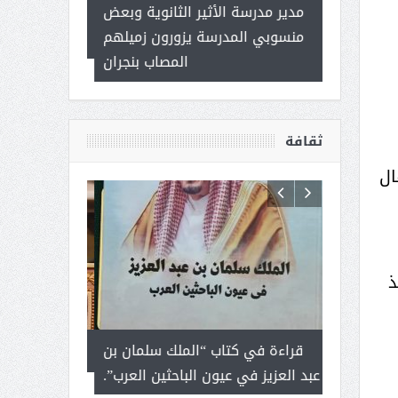
 ) .. ميراث
مدير مدرسة الأثير الثانوية وبعض
( محمد عوضه 
العطاء
منسوبي المدرسة يزورون زميلهم
ب
المصاب بنجران
ثقافة
ال
ذ
رجل لايعرف
قراءة في كتاب “الملك سلمان بن
ثمار ا
 التحديات
عبد العزيز في عيون الباحثين العرب”.