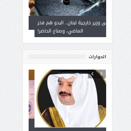
 أمير يحمل
إلى وزير خارجية لبنان.. البدو هم فخر
سلمان بن ع
ذى من عشق
الماضي، وصناع الحاضر!
القيادة
الحوارات
 آل شرمه:
بمناسبة