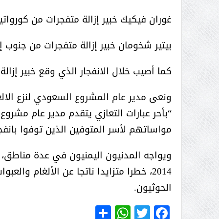
( محمد عوضه البريدي) .. رجل أعمال
غوران فيكيك خبير إزالة متفجرات من كورواتيا (39 عاما
بمواصفات إنسانية نادرة
بيتير شخومان خبير إزالة متفجرات من جنوب إفريقيا (
كما أصيب خلال الانفجار الذي وقع خبير إزا
ونعى مدير عام المشروع السعودي لنزع الال
“بأحر عبارات التعازي يتقدم مدير عام مشرو
مواساتهم لأسر المتوفين الذين توفوا بانف
ويواجه المدنيون اليمنيون في عدة مناطق، 
2014، خطرا متزايدا ناتجا عن الألغام وال
الحوثيون.
ر الثقافة في واحة الإبداع
بمشاركة صاحبة السمو الملكي
WhatsApp
Share
Twitter
Facebook
الاميره نجود بنت هذلول بن