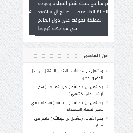
ر على برامج
للإبداع ال
تزامنا مع حملة شكر القيادة وعودة
 هي أساس
مع الأمين الع
الحياة الطبيعية … صالح آل سلامة:
عملنا
بنت عبد 
المملكة تفوقت على دول العالم
الاجت
في مواجهة كورونا
من الماضي
(مشعل بن عبد الله).. الجندي المقاتل من أجل
الحق والوطن
( مشعل بن عبد الله ) أمير شعاره : ( سمْ ..
أبشر .. على خشمي )
( مشعل بن عبد الله ) .. علامة ( مسجلة ) في
دفتر العطاء المستدام
رغم الغياب.. (مشعل بن عبدالله ) حاضر في
نجران