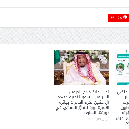
مشاركة
لملكي
تحت رعاية خادم الحرمين
 بن
الشريفين.. سمو الأميرة فهدة
شرف
آل حثلين تكرم الفائزات بجائزة
طوير
الأميرة نورة للتميُّز النسائي في
هيئة
دورتها السابعة
 نجران
أبريل 09, 2025
ام