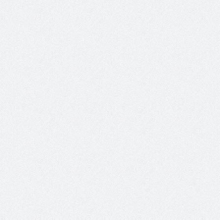
 عبد العزيز.. ملك القلوب
( مشعل بن عبد الله ) … عاشق
نجران
سبة انعقاد ملتقى (الوطن
وزير حقوق الإنسان اليمني يؤكد أن