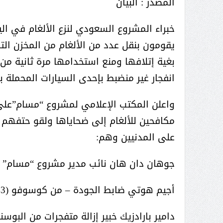
المصدر : البيان
خبراء المشروع السعودي لنزع الألغام في ال
يقومون بنقل عدد من الألغام من المخزن الت
بغية إتلافها ومنع استخدامها مرة ثانية من 
انفجار غير منضبط بإحدى السيارات المحملة ب
واعلن المكتب الإعلامي لمشروع “مسام”على 
مكافحين للألغام إلى ضحاياها ولقو حتفهم خ
على المدنيين وهم:
جوهان دان هان نائب مدير مشروع “مسام” من جنوب 
أجيم هوتي ضابط الجودة – من كوسوفو (43 عاماً)
دامير بارادزيك خبير إزالة متفجرات من البوسنة (50 عام