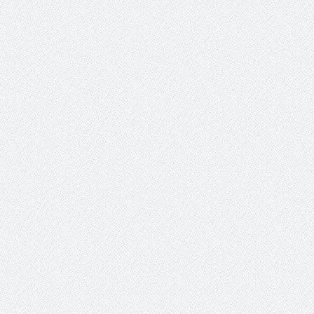
والمدير السابق للأكاديمية الأولمبية
الانتخابات لن تؤث
في الامارات د . عبد الملك جاني :
المجلس والشفافية
منتدى ( اكتشاف المواهب
الاجتماعية ) فرصة للتوأمة بين
الرياضة والعمل الاجتماعي