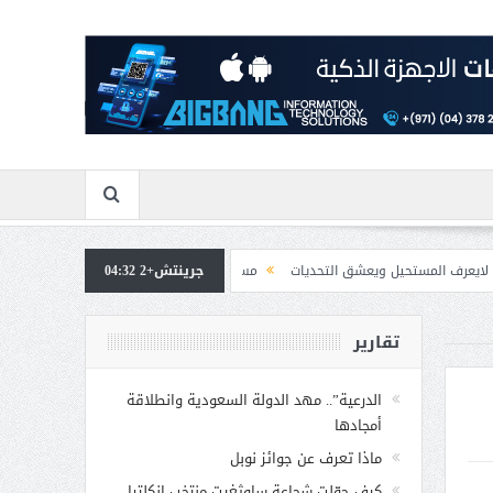
ل ويعشق التحديات
جرينتش+2 04:32
مسابقة المشيقح تعلن فرسان النسخة الخامسة
بمشاركة صاح
تقارير
الدرعية”.. مهد الدولة السعودية وانطلاقة
أمجادها
ماذا تعرف عن جوائز نوبل
كيف حوّلت شجاعة ساوثغيت منتخب إنكلترا