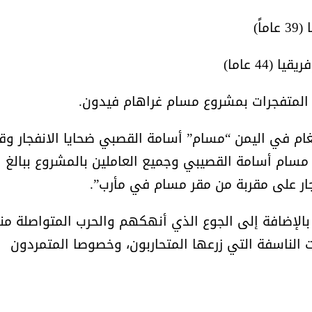
أمل البنيان .. طبيبة فوق العادة .:
الأميرة (نجود بنت هذلول
ً)
44 عاما)
لة المتفجرات بمشروع مسام غراهام فيدون.
غام في اليمن “مسام” أسامة القصبي ضحايا الانفجار وق
ع مسام أسامة القصيبي وجميع العاملين بالمشروع ببالغ
جار على مقربة من مقر مسام في مأرب”.
بالإضافة إلى الجوع الذي أنهكهم والحرب المتواصلة من
عبوات الناسفة التي زرعها المتحاربون، وخصوصا المتمردون
مسابقة المشيقح تعلن فرسان
أ.د. فهد المغلوث ) .. 
النسخة الخامسة
المستحيل ويعشق