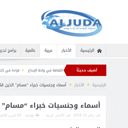
الرئيسية
الأخبار
عربية
عالمية
برامج تدري
أضيف حديثاً
 إنسانية نادرة
ثمار الثقافة في واحة الإبداع
قراءة في كتاب “الملك سلمان بن 
قيان برقيات تهنئة من قادة الدول الإسلامية بمناسبة عيد الفطر
الرئيسية
الأخبار
أسماء وجنسيات خبراء “مسام” الذين قتل
أسماء وجنسيات خبراء “مسام” ا
فى:
يناير 21, 2019
فى:
الأخبار
,
عربية
طباعة
البريد الالك