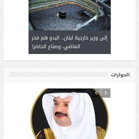
. أمير يحمل
إلى وزير خارجية لبنان.. البدو هم فخر
سلمان بن 
ذى من عشق
الماضي، وصناع الحاضر!
القيادة
الحوارات