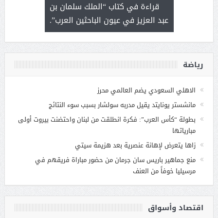
 رجل لايعرف
قراءة في كتاب “الملك سلمان بن
ثمار 
 التحديات
عبد العزيز في عيون الباحثين العرب”.
رياضة
الاهلي السعودي يضم العالمي محرز
مانشستر يونايتد يقيل مدربه سولشار بسبب سوء النتائج
بطولة “كأس العرب”: فكرة انطلقت من لبنان واحتضنت بيروت أولى
مبارياتها
زاها يتعرض لإهانة عنصرية بعد هزيمة سيتي
منع جماهير باريس سان جرمان من حضور مباراة فريقهم في
مرسيليا خوفاً من العنف
اقتصاد وأسواق