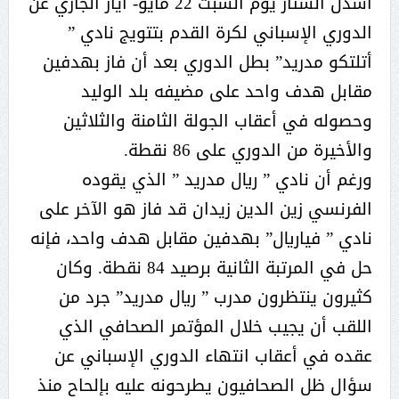
أُسدل الستار يوم السبت 22 مايو- أيار الجاري عن
الدوري الإسباني لكرة القدم بتتويج نادي ”
أتلتكو مدريد” بطل الدوري بعد أن فاز بهدفين
مقابل هدف واحد على مضيفه بلد الوليد
وحصوله في أعقاب الجولة الثامنة والثلاثين
والأخيرة من الدوري على 86 نقطة.
ورغم أن نادي ” ريال مدريد ” الذي يقوده
الفرنسي زين الدين زيدان قد فاز هو الآخر على
نادي ” فياريال” بهدفين مقابل هدف واحد، فإنه
حل في المرتبة الثانية برصيد 84 نقطة. وكان
كثيرون ينتظرون مدرب ” ريال مدريد” جرد من
اللقب أن يجيب خلال المؤتمر الصحافي الذي
عقده في أعقاب انتهاء الدوري الإسباني عن
سؤال ظل الصحافيون يطرحونه عليه بإلحاح منذ