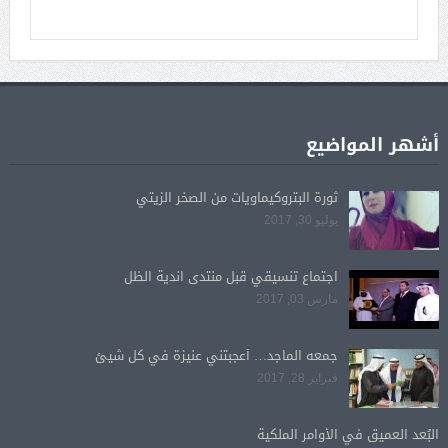
أشهر المواضيع
ثورة البتروكيماويات من الصخر الزيتي
يوليو 30, 2017
اجتماع تنسيقي قبل منتدى اندية الظل
مارس 03, 2017
جمعه الماجد… أعجبتني عنيزة في كل شيئ
فبراير 28, 2017
البُعد العميق في الأوامر الملكية