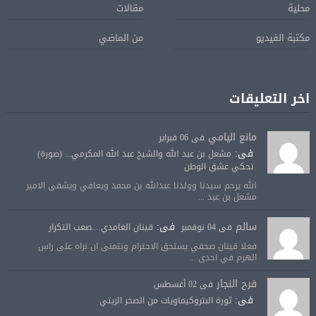
محلية
مقالات
مكتبة الفيديو
من الماضي
اخر التعليقات
مانع اليامي
فى 06 فبراير
فى:
مشعل بن عبد الله والشيخ عبد الله المكرمي... (صورة)
تحكي عشق الوطن
الله يرحم سيدنا وولدنا عبدالله بن محمد ويعافي ويشفى الامير
مشعل بن عبد ...
سالم
فى:
فى 04 نوفمبر
قينان الغامدي ...صعب التكرار
فعلا قينان صحفي يستحق الاحترام ونتمنى ان نراه على راس
الهرم في احدى ...
فرح النجار
فى 02 أغسطس
فى:
ثورة البتروكيماويات من الصخر الزيتي