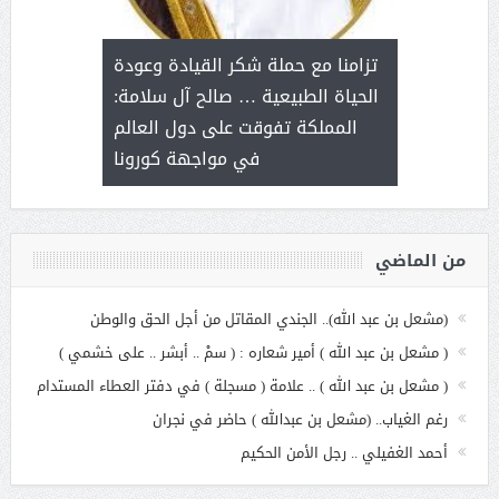
د آل شرمه:
بمناسب
ثر على برامج
للإبداع ا
تزامنا مع حملة شكر القيادة وعودة
ة هي أساس
مع الأمين ال
الحياة الطبيعية … صالح آل سلامة:
عملنا
بنت عبد
المملكة تفوقت على دول العالم
الاج
في مواجهة كورونا
من الماضي
(مشعل بن عبد الله).. الجندي المقاتل من أجل الحق والوطن
( مشعل بن عبد الله ) أمير شعاره : ( سمْ .. أبشر .. على خشمي )
( مشعل بن عبد الله ) .. علامة ( مسجلة ) في دفتر العطاء المستدام
رغم الغياب.. (مشعل بن عبدالله ) حاضر في نجران
أحمد الغفيلي .. رجل الأمن الحكيم