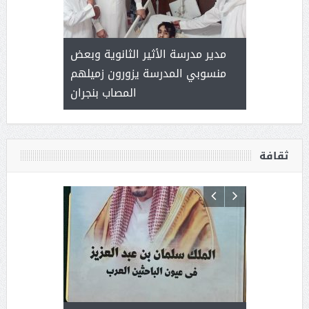
 ) .. ميراث
مدير مدرسة الأثير الثانوية وبعض
( محمد عوضه
العطاء
منسوبي المدرسة يزورون زميلهم
المصاب بنجران
ثقافة