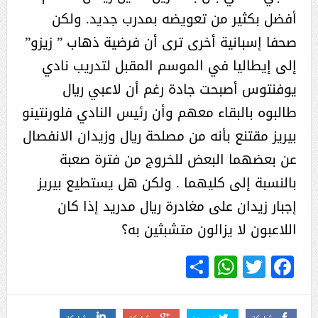
أفضل بكثير من تعويضه بمدرب جديد. ولكن
صحفا إسبانية أخرى ترى أن فرضية ذهاب ” زيزو”
إلى إيطاليا في الموسم المقبل لتدريب نادي
يوفنتوس أصبحت جادة رغم أن لاعبي ريال
طالبوه بالبقاء معهم وأن رئيس النادي فلورنتينو
بيريز مقتنع بأنه من مصلحة ريال وزيدان الانفصال
عن بعضهما البعض للخروج من فترة صعبة
بالنسبة إلى كليهما . ولكن هل يستطيع بيريز
إجبار زيدان على مغادرة ريال مدريد إذا كان
اللاعبون لا يزالون متشبثين به؟
WhatsApp
Share
Twitter
Facebook