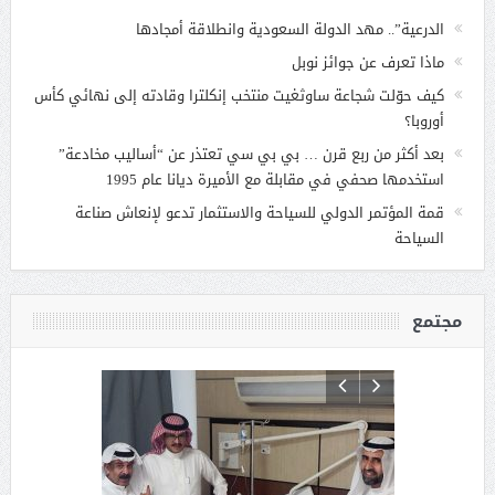
الدرعية”.. مهد الدولة السعودية وانطلاقة أمجادها
ماذا تعرف عن جوائز نوبل
كيف حوّلت شجاعة ساوثغيت منتخب إنكلترا وقادته إلى نهائي كأس
أوروبا؟
بعد أكثر من ربع قرن … بي بي سي تعتذر عن “أساليب مخادعة”
استخدمها صحفي في مقابلة مع الأميرة ديانا عام 1995
قمة المؤتمر الدولي للسياحة والاستثمار تدعو لإنعاش صناعة
السياحة
مجتمع