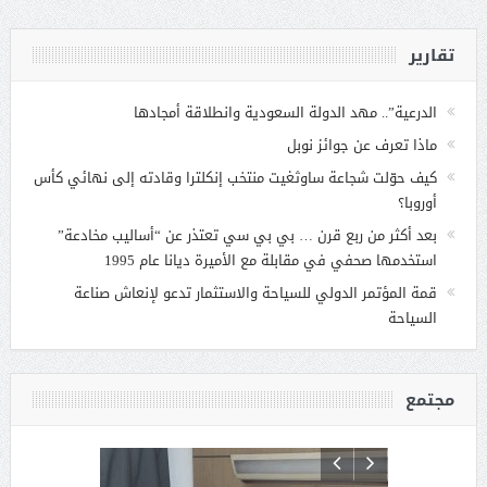
تقارير
الدرعية”.. مهد الدولة السعودية وانطلاقة أمجادها
ماذا تعرف عن جوائز نوبل
كيف حوّلت شجاعة ساوثغيت منتخب إنكلترا وقادته إلى نهائي كأس
أوروبا؟
بعد أكثر من ربع قرن … بي بي سي تعتذر عن “أساليب مخادعة”
استخدمها صحفي في مقابلة مع الأميرة ديانا عام 1995
قمة المؤتمر الدولي للسياحة والاستثمار تدعو لإنعاش صناعة
السياحة
مجتمع