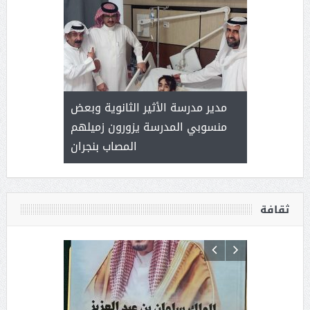
 ) .. ميراث
مدير مدرسة الأثير الثانوية وبعض
( محمد عوضه
العطاء
منسوبي المدرسة يزورون زميلهم
المصاب بنجران
ثقافة