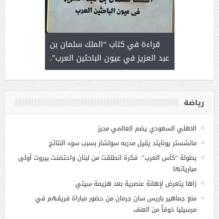
 رجل لايعرف
قراءة في كتاب “الملك سلمان بن
ثمار 
 التحديات
عبد العزيز في عيون الباحثين العرب”.
رياضة
الاهلي السعودي يضم العالمي محرز
مانشستر يونايتد يقيل مدربه سولشار بسبب سوء النتائج
بطولة “كأس العرب”: فكرة انطلقت من لبنان واحتضنت بيروت أولى
مبارياتها
زاها يتعرض لإهانة عنصرية بعد هزيمة سيتي
منع جماهير باريس سان جرمان من حضور مباراة فريقهم في
مرسيليا خوفاً من العنف