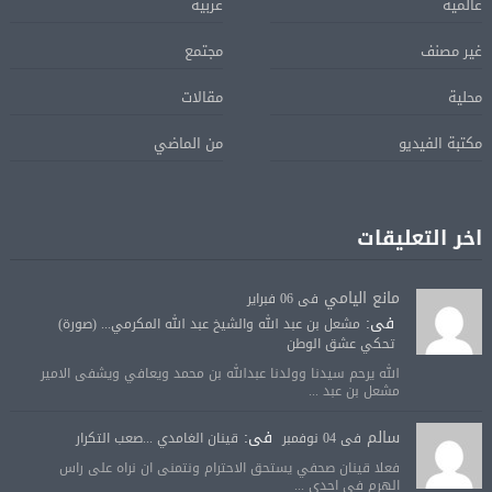
عالمية
عربية
غير مصنف
مجتمع
محلية
مقالات
مكتبة الفيديو
من الماضي
اخر التعليقات
مانع اليامي
فى 06 فبراير
فى:
مشعل بن عبد الله والشيخ عبد الله المكرمي... (صورة)
تحكي عشق الوطن
الله يرحم سيدنا وولدنا عبدالله بن محمد ويعافي ويشفى الامير
مشعل بن عبد ...
سالم
فى:
فى 04 نوفمبر
قينان الغامدي ...صعب التكرار
فعلا قينان صحفي يستحق الاحترام ونتمنى ان نراه على راس
الهرم في احدى ...