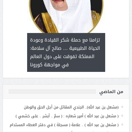
د آل شرمه:
بمناسب
ثر على برامج
للإبداع ا
تزامنا مع حملة شكر القيادة وعودة
ة هي أساس
مع الأمين ال
الحياة الطبيعية … صالح آل سلامة:
عملنا
بنت عبد
المملكة تفوقت على دول العالم
الاج
في مواجهة كورونا
من الماضي
(مشعل بن عبد الله).. الجندي المقاتل من أجل الحق والوطن
( مشعل بن عبد الله ) أمير شعاره : ( سمْ .. أبشر .. على خشمي )
( مشعل بن عبد الله ) .. علامة ( مسجلة ) في دفتر العطاء المستدام