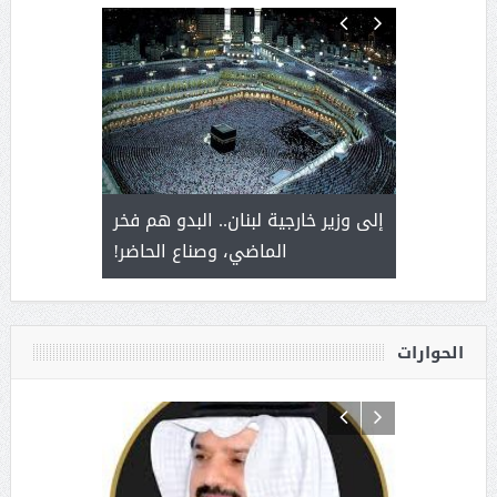
. أمير يحمل
إلى وزير خارجية لبنان.. البدو هم فخر
سلمان بن 
ذى من عشق
الماضي، وصناع الحاضر!
القيادة
الحوارات