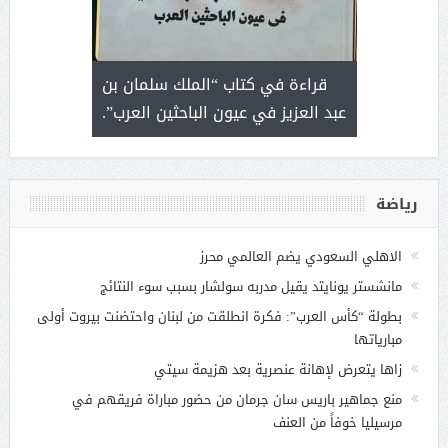
 رجل لايعرف
قراءة في كتاب “الملك سلمان بن
ثمار 
 التحديات
عبد العزيز في عيون الباحثين العرب”.
رياضة
الاهلي السعودي يضم العالمي محرز
مانشستر يونايتد يقيل مدربه سولشار بسبب سوء النتائج
بطولة “كأس العرب”: فكرة انطلقت من لبنان واحتضنت بيروت أولى
مبارياتها
زاها يتعرض لإهانة عنصرية بعد هزيمة سيتي
منع جماهير باريس سان جرمان من حضور مباراة فريقهم في
مرسيليا خوفاً من العنف