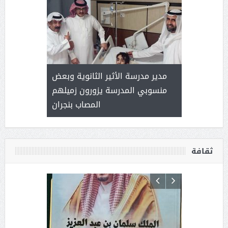
 ) .. ميراث
مدير مدرسة الأثير الثانوية وبعض
( محمد عوضه
العطاء
منسوبي المدرسة يزورون زميلهم
المصاب بنجران
ثقافة