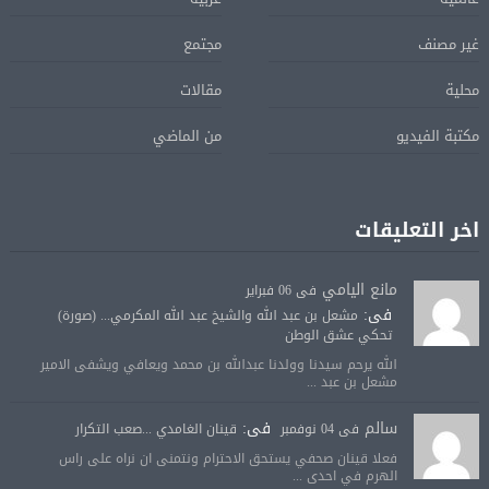
غير مصنف
مجتمع
محلية
مقالات
مكتبة الفيديو
من الماضي
اخر التعليقات
مانع اليامي
فى 06 فبراير
فى:
مشعل بن عبد الله والشيخ عبد الله المكرمي... (صورة)
تحكي عشق الوطن
الله يرحم سيدنا وولدنا عبدالله بن محمد ويعافي ويشفى الامير
مشعل بن عبد ...
سالم
فى:
فى 04 نوفمبر
قينان الغامدي ...صعب التكرار
فعلا قينان صحفي يستحق الاحترام ونتمنى ان نراه على راس
الهرم في احدى ...