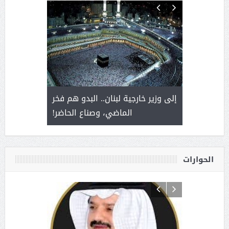
. أمير يحمل
إلى وزير خارجية لبنان.. البدو هم فخر
سلمان بن 
ذى من عشق
الماضي، وصناع الحاضر!
القيادة
الحوارات