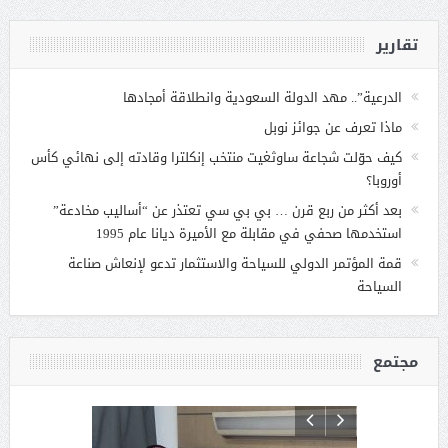
تقارير
الدرعية”.. مهد الدولة السعودية وانطلاقة أمجادها
ماذا تعرف عن جوائز نوبل
كيف حوّلت شجاعة ساوثغيت منتخب إنكلترا وقادته إلى نهائي كأس
أوروبا؟
بعد أكثر من ربع قرن … بي بي سي تعتذر عن “أساليب مخادعة”
استخدمها صحفي في مقابلة مع الأميرة ديانا عام 1995
قمة المؤتمر الدولي للسياحة والاستثمار تدعو لإنعاش صناعة
السياحة
مجتمع