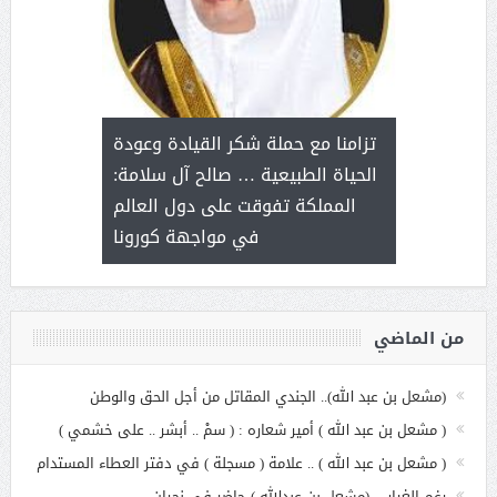
د آل شرمه:
بمناسب
ثر على برامج
للإبداع ا
تزامنا مع حملة شكر القيادة وعودة
ة هي أساس
مع الأمين ال
الحياة الطبيعية … صالح آل سلامة:
عملنا
بنت عبد
المملكة تفوقت على دول العالم
الاج
في مواجهة كورونا
من الماضي
(مشعل بن عبد الله).. الجندي المقاتل من أجل الحق والوطن
( مشعل بن عبد الله ) أمير شعاره : ( سمْ .. أبشر .. على خشمي )
( مشعل بن عبد الله ) .. علامة ( مسجلة ) في دفتر العطاء المستدام
رغم الغياب.. (مشعل بن عبدالله ) حاضر في نجران