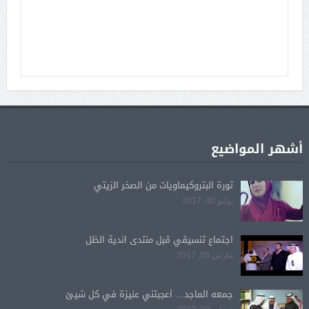
أشهر المواضيع
ثورة البتروكيماويات من الصخر الزيتي
يوليو 30, 2017
اجتماع تنسيقي قبل منتدى اندية الظل
مارس 03, 2017
جمعه الماجد… أعجبتني عنيزة في كل شيئ