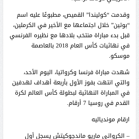
وقدمت “كوليندا” القميص، مطبوعًا عليه اسم
“بوتين” خلال اجتماعها مع الأخير في الكرملين،
قبل بدء مباراة منتخب بلادها مع نظيره الفرنسي
في نهائيات كأس العام 2018 بالعاصمة
موسكو.
شهدت مباراة فرنسا وكرواتيا، اليوم الأحد،
والتي انتهت بفوز الأول بأربعة أهداف لهدفين
في المباراة النهائية لبطولة كأس العالم لكرة
القدم في روسيا 7 أرقام.
ارقام موندياليه
– الكرواتي ماريو ماندجوكيتش يسجل أول