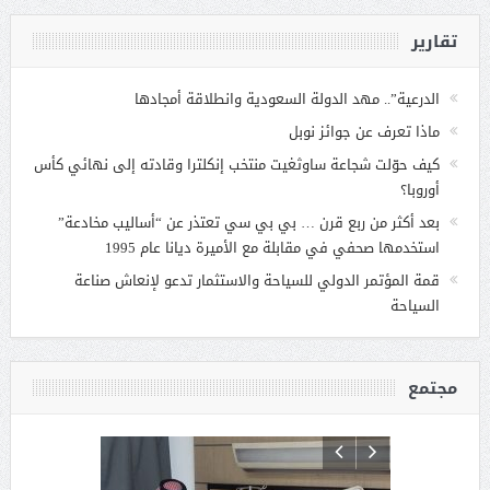
تقارير
الدرعية”.. مهد الدولة السعودية وانطلاقة أمجادها
ماذا تعرف عن جوائز نوبل
كيف حوّلت شجاعة ساوثغيت منتخب إنكلترا وقادته إلى نهائي كأس
أوروبا؟
بعد أكثر من ربع قرن … بي بي سي تعتذر عن “أساليب مخادعة”
استخدمها صحفي في مقابلة مع الأميرة ديانا عام 1995
قمة المؤتمر الدولي للسياحة والاستثمار تدعو لإنعاش صناعة
السياحة
مجتمع