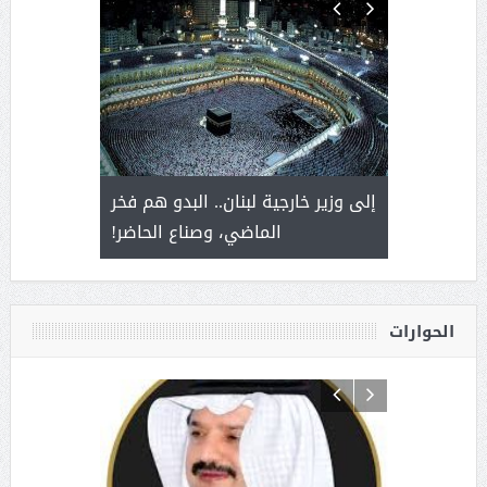
. أمير يحمل
إلى وزير خارجية لبنان.. البدو هم فخر
سلمان بن 
ذى من عشق
الماضي، وصناع الحاضر!
القيادة
الحوارات