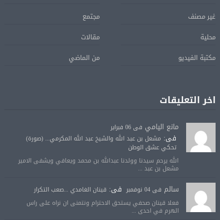
غير مصنف
مجتمع
محلية
مقالات
مكتبة الفيديو
من الماضي
اخر التعليقات
مانع اليامي
فى 06 فبراير
فى:
مشعل بن عبد الله والشيخ عبد الله المكرمي... (صورة)
تحكي عشق الوطن
الله يرحم سيدنا وولدنا عبدالله بن محمد ويعافي ويشفى الامير
مشعل بن عبد ...
سالم
فى:
فى 04 نوفمبر
قينان الغامدي ...صعب التكرار
فعلا قينان صحفي يستحق الاحترام ونتمنى ان نراه على راس
الهرم في احدى ...