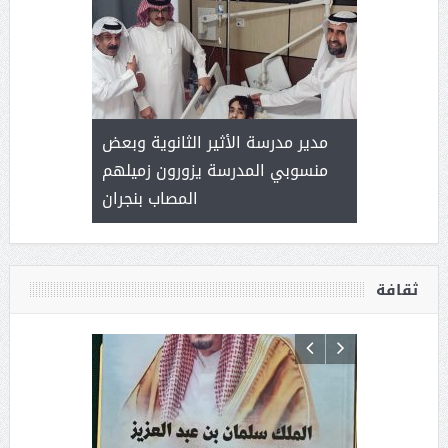
 ) .. ميراث
مدير مدرسة الأثير الثانوية وبعض
( محمد عوضه
العطاء
منسوبي المدرسة يزورون زميلهم
المصاب بنجران
ثقافة