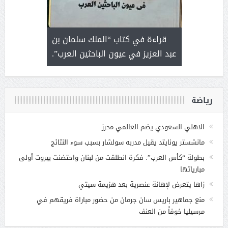
 رجل لايعرف
قراءة في كتاب “الملك سلمان بن
ثمار 
 التحديات
عبد العزيز في عيون الباحثين العرب”.
رياضة
الاهلي السعودي يضم العالمي محرز
مانشستر يونايتد يقيل مدربه سولشار بسبب سوء النتائج
بطولة “كأس العرب”: فكرة انطلقت من لبنان واحتضنت بيروت أولى
مبارياتها
زاها يتعرض لإهانة عنصرية بعد هزيمة سيتي
منع جماهير باريس سان جرمان من حضور مباراة فريقهم في
مرسيليا خوفاً من العنف