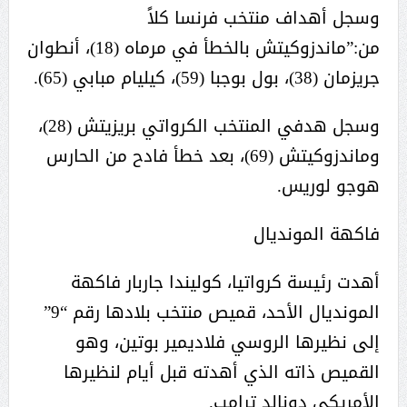
وسجل أهداف منتخب فرنسا كلاً
من:”ماندزوكيتش بالخطأ في مرماه (18)، أنطوان
جريزمان (38)، بول بوجبا (59)، كيليام مبابي (65).
وسجل هدفي المنتخب الكرواتي بريزيتش (28)،
وماندزوكيتش (69)، بعد خطأ فادح من الحارس
هوجو لوريس.
فاكهة المونديال
أهدت رئيسة كرواتيا، كوليندا جاربار فاكهة
المونديال الأحد، قميص منتخب بلادها رقم “9”
إلى نظيرها الروسي فلاديمير بوتين، وهو
القميص ذاته الذي أهدته قبل أيام لنظيرها
الأمريكي دونالد ترامب.