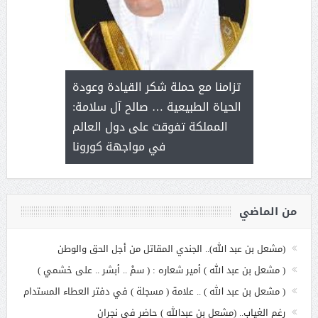
د آل شرمه:
بمناسب
ثر على برامج
للإبداع ا
تزامنا مع حملة شكر القيادة وعودة
ة هي أساس
مع الأمين ال
الحياة الطبيعية … صالح آل سلامة:
عملنا
بنت عبد
المملكة تفوقت على دول العالم
الاج
في مواجهة كورونا
من الماضي
(مشعل بن عبد الله).. الجندي المقاتل من أجل الحق والوطن
( مشعل بن عبد الله ) أمير شعاره : ( سمْ .. أبشر .. على خشمي )
( مشعل بن عبد الله ) .. علامة ( مسجلة ) في دفتر العطاء المستدام
رغم الغياب.. (مشعل بن عبدالله ) حاضر في نجران