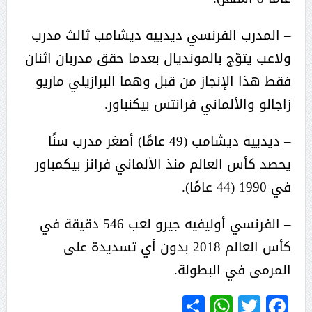
– المدرب الفرنسي ديدييه ديشامب ثالث مدرب
ولاعب يتوّج بالمونديال بعدما حقق مدربان اثنان
فقط هذا الإنجاز من قبل وهما البرازيلي ماريو
زاجالو والألماني فرانتس بيكنباور.
– ديدييه ديشامب (49 عامًا) أصغر مدرب سنًا
يحصد كأس العالم منذ الألماني فرانز بيكمباور
في 1990 (44 عامًا).
– الفرنسي أوليفيه جيرو لعب 546 دقيقة في
كأس العالم 2018 بدون أي تسديدة على
المرمى في البطولة.
WhatsApp
Share
Twitter
Facebook