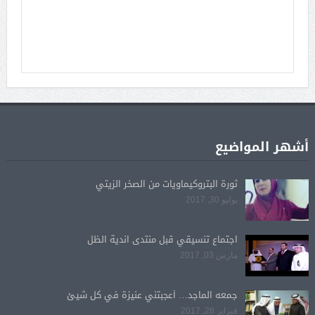
أشهر المواضيع
ثورة البتروكيماويات من الصخر الزيتي
يوليو 30, 2017
اجتماع تنسيقي قبل منتدى اندية الظل
مارس 03, 2017
جمعه الماجد… أعجبتني عنيزة في كل شيئ
فبراير 28, 2017