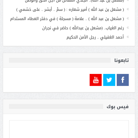
(مشعل بن عبد الله).. الجندي المقاتل من أجل الحق والوطن
( مشعل بن عبد الله ) أمير شعاره : ( سمْ .. أبشر .. على خشمي )
( مشعل بن عبد الله ) .. علامة ( مسجلة ) في دفتر العطاء المستدام
رغم الغياب.. (مشعل بن عبدالله ) حاضر في نجران
أحمد الغفيلي .. رجل الأمن الحكيم
تابعونا
فيس بوك