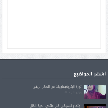
أشهر المواضيع
ثورة البتروكيماويات من الصخر الزيتي
يوليو 30, 2017
اجتماع تنسيقي قبل منتدى اندية الظل