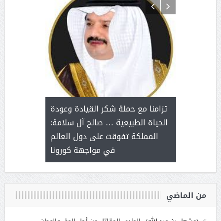
د آل شرمه:
بمناسب
ثر على برامج
للإبداع ا
تزامنا مع حملة شكر القيادة وعودة
ة هي أساس
مع الأمين ال
الحياة الطبيعية … صالح آل سلامة:
عملنا
بنت عبد
المملكة تفوقت على دول العالم
الاج
في مواجهة كورونا
من الماضي