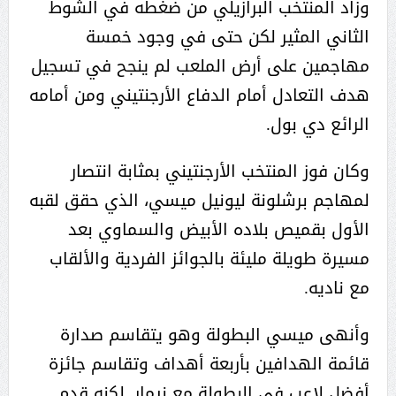
وزاد المنتخب البرازيلي من ضغطه في الشوط
الثاني المثير لكن حتى في وجود خمسة
مهاجمين على أرض الملعب لم ينجح في تسجيل
هدف التعادل أمام الدفاع الأرجنتيني ومن أمامه
الرائع دي بول.
وكان فوز المنتخب الأرجنتيني بمثابة انتصار
لمهاجم برشلونة ليونيل ميسي، الذي حقق لقبه
الأول بقميص بلاده الأبيض والسماوي بعد
مسيرة طويلة مليئة بالجوائز الفردية والألقاب
مع ناديه.
وأنهى ميسي البطولة وهو يتقاسم صدارة
قائمة الهدافين بأربعة أهداف وتقاسم جائزة
أفضل لاعب في البطولة مع نيمار. لكنه قدم