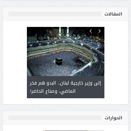
المقالات
. أمير يحمل
إلى وزير خارجية لبنان.. البدو هم فخر
سلمان بن 
ذى من عشق
الماضي، وصناع الحاضر!
القيادة
الحوارات