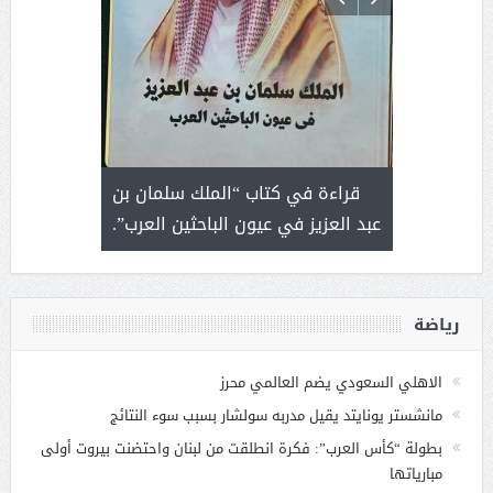
 رجل لايعرف
قراءة في كتاب “الملك سلمان بن
ثمار 
 التحديات
عبد العزيز في عيون الباحثين العرب”.
رياضة
الاهلي السعودي يضم العالمي محرز
مانشستر يونايتد يقيل مدربه سولشار بسبب سوء النتائج
بطولة “كأس العرب”: فكرة انطلقت من لبنان واحتضنت بيروت أولى
مبارياتها