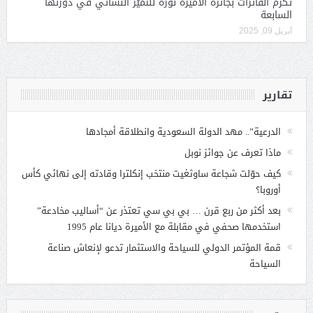
تكرم الفائزات بجائزة الأميرة نورة للتميُّز النسائي في دورتها
السابعة
أبريل 09, 2025
تقارير
الدرعية”.. مهد الدولة السعودية وانطلاقة أمجادها
ماذا تعرف عن جوائز نوبل
كيف حوّلت شجاعة ساوثغيت منتخب إنكلترا وقادته إلى نهائي كأس
أوروبا؟
بعد أكثر من ربع قرن … بي بي سي تعتذر عن “أساليب مخادعة”
استخدمها صحفي في مقابلة مع الأميرة ديانا عام 1995
قمة المؤتمر الدولي للسياحة والاستثمار تدعو لإنعاش صناعة
السياحة