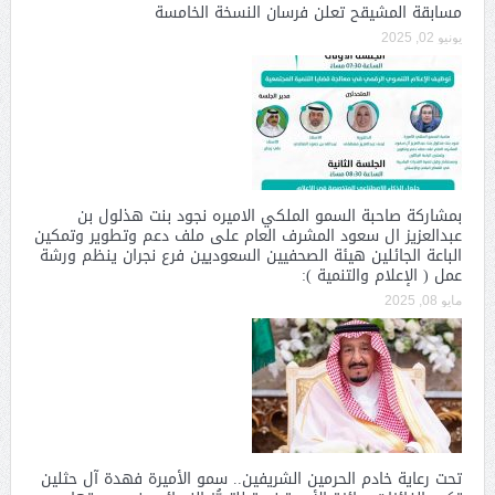
مسابقة المشيقح تعلن فرسان النسخة الخامسة
يونيو 02, 2025
بمشاركة صاحبة السمو الملكي الاميره نجود بنت هذلول بن
عبدالعزيز ال سعود المشرف العام على ملف دعم وتطوير وتمكين
الباعة الجائلين هيئة الصحفيين السعوديين فرع نجران ينظم ورشة
عمل ( الإعلام والتنمية ):
مايو 08, 2025
تحت رعاية خادم الحرمين الشريفين.. سمو الأميرة فهدة آل حثلين