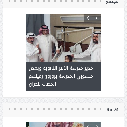
مجتمع
 ) .. ميراث
مدير مدرسة الأثير الثانوية وبعض
( محمد عوضه
العطاء
منسوبي المدرسة يزورون زميلهم
المصاب بنجران
ثقافة