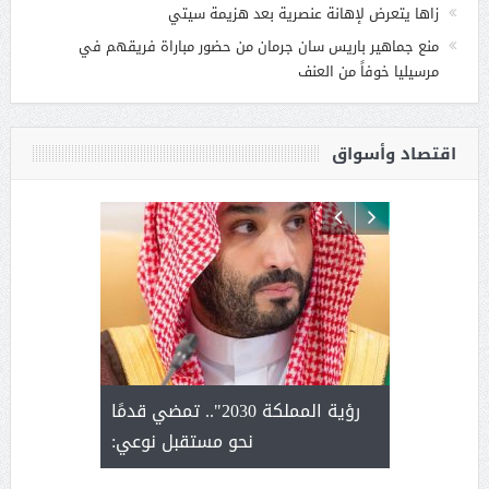
زاها يتعرض لإهانة عنصرية بعد هزيمة سيتي
منع جماهير باريس سان جرمان من حضور مباراة فريقهم في
مرسيليا خوفاً من العنف
اقتصاد وأسواق
لتمور ورشة
رؤية المملكة 2030".. تمضي قدمًا
الشيخ ص
وسم عنيزة
نحو مستقبل نوعي:
يحصل على ال
أ