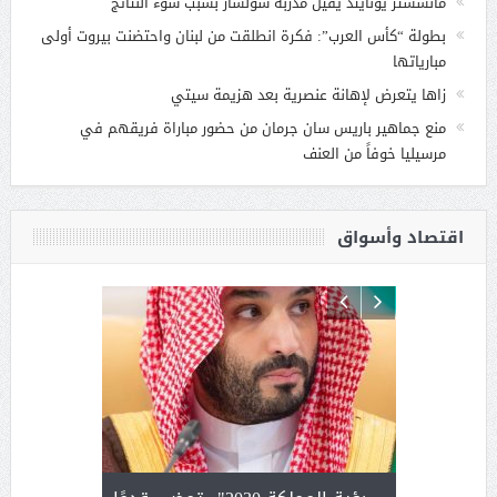
مانشستر يونايتد يقيل مدربه سولشار بسبب سوء النتائج
بطولة “كأس العرب”: فكرة انطلقت من لبنان واحتضنت بيروت أولى
مبارياتها
زاها يتعرض لإهانة عنصرية بعد هزيمة سيتي
منع جماهير باريس سان جرمان من حضور مباراة فريقهم في
مرسيليا خوفاً من العنف
اقتصاد وأسواق