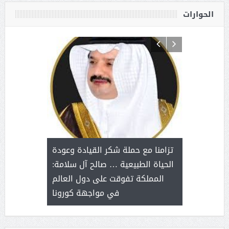
الحوارات
د آل شرمه:
بمناسب
ثر على برامج
للإبداع ا
تزامنا مع حملة شكر القيادة وعودة
ة هي أساس
مع الأمين ال
الحياة الطبيعية … صالح آل سلامة:
عملنا
بنت عبد
المملكة تفوقت على دول العالم
الاج
في مواجهة كورونا