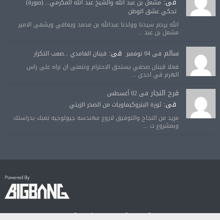
فى:
مشعل بن عبد الله والشيخ عبد الله المكرمي... (صورة)
تحكي عشق الوطن
الله يرحم سيدنا وولدنا عبدالله بن محمد ويعافي ويشفى الامير
مشعل بن عبد ...
سالم
فى:
فى 04 نوفمبر
قينان الغامدي ...صعب التكرار
فعلا قينان صحفي يستحق الاحترام ونتمنى ان نراه على راس
الهرم في احدى ...
فرح النجار
فى 02 أغسطس
فى:
ثورة البتروكيماويات من الصخر الزيتي
مزيد من النجاح والتوفيق لاروع مهندسه جيولوجيه تعبك بدراستك
وبمشروع ت ...
© جميع الحقوق محفوظة لصحيفة الجودة الالكترونية 2018