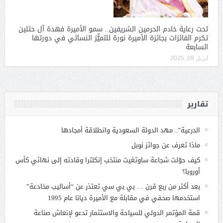
تحت رعاية خادم الحرمين الشريفين.. سمو الأميرة فهدة آل حثلين
تكرم الفائزات بجائزة الأميرة نورة للتميُّز النسائي في دورتها
السابعة
أبريل 09, 2025
تقارير
الدرعية”.. مهد الدولة السعودية وانطلاقة أمجادها
ماذا تعرف عن جوائز نوبل
كيف حوّلت شجاعة ساوثغيت منتخب إنكلترا وقادته إلى نهائي كأس
أوروبا؟
بعد أكثر من ربع قرن … بي بي سي تعتذر عن “أساليب مخادعة”
استخدمها صحفي في مقابلة مع الأميرة ديانا عام 1995
قمة المؤتمر الدولي للسياحة والاستثمار تدعو لإنعاش صناعة