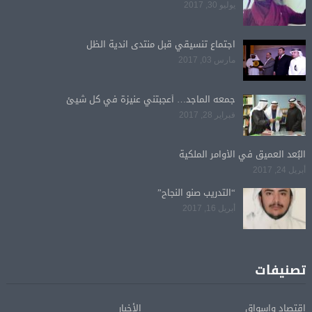
يوليو 30, 2017
اجتماع تنسيقي قبل منتدى اندية الظل
مارس 03, 2017
جمعه الماجد… أعجبتني عنيزة في كل شيئ
فبراير 28, 2017
البُعد العميق في الأوامر الملكية
أبريل 24, 2017
“التدريب صنو النجاح”
أبريل 16, 2017
تصنيفات
اقتصاد واسواق
الأخبار