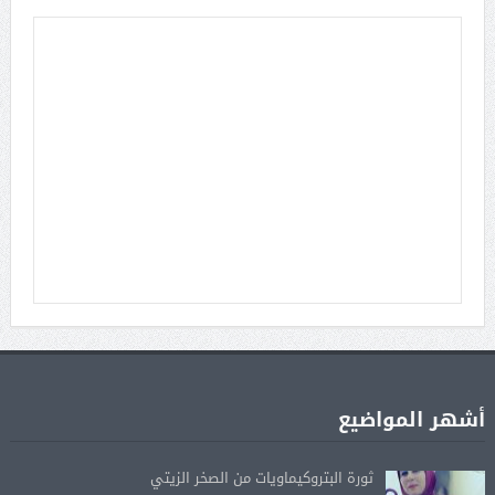
أشهر المواضيع
ثورة البتروكيماويات من الصخر الزيتي