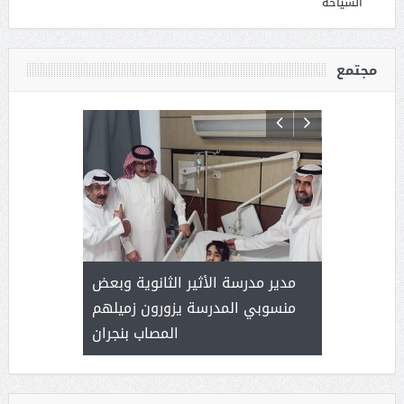
السياحة
مجتمع
 ) .. ميراث
مدير مدرسة الأثير الثانوية وبعض
( محمد عوضه
العطاء
منسوبي المدرسة يزورون زميلهم
المصاب بنجران