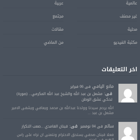
عالمية
عربية
غير مصنف
مجتمع
محلية
مقالات
مكتبة الفيديو
من الماضي
اخر التعليقات
مانع اليامي
فى 06 فبراير
فى:
مشعل بن عبد الله والشيخ عبد الله المكرمي... (صورة)
تحكي عشق الوطن
الله يرحم سيدنا وولدنا عبدالله بن محمد ويعافي ويشفى الامير
مشعل بن عبد ...
سالم
فى:
فى 04 نوفمبر
قينان الغامدي ...صعب التكرار
فعلا قينان صحفي يستحق الاحترام ونتمنى ان نراه على راس
الهرم في احدى ...