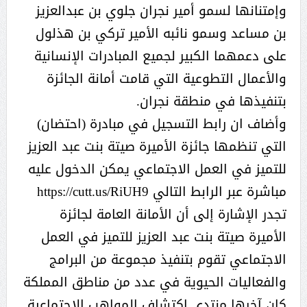
وإمتنانها لسمو أمير نجران جلوي بن عبدالعزيز
بن مساعد وسمو نائبه الأمير تركي بن هذلول
على دعمهما الكبير لجميع المبادرات الإنسانية
والأعمال التطوعية التي قامت أمانة الجائزة
بتنفيذها في منطقة نجران.
وأضاف ان رابط التسجيل في مبادرة (احتضان)
التي تنظمها جائزة الأميرة صيتة بنت عبد العزيز
للتميز في العمل الاجتماعي يمكن الدخول عليه
مباشرة عبر الرابط التالي https://cutt.us/RiUH9
تجدر الإشارة إلى أن الأمانة العامة لجائزة
الأميرة صيتة بنت عبد العزيز للتميز في العمل
الاجتماعي تقوم بتنفيذ مجموعة من البرامج
والفعاليات الحيوية في عدد من مناطق المملكة
كان آخرها منتدى اكتشاف المواهب الاجتماعية