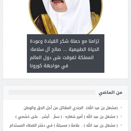
د آل شرمه:
بمناسب
ثر على برامج
للإبداع ا
تزامنا مع حملة شكر القيادة وعودة
ة هي أساس
مع الأمين ال
الحياة الطبيعية … صالح آل سلامة:
عملنا
بنت عبد
المملكة تفوقت على دول العالم
الاج
في مواجهة كورونا
من الماضي
(مشعل بن عبد الله).. الجندي المقاتل من أجل الحق والوطن
( مشعل بن عبد الله ) أمير شعاره : ( سمْ .. أبشر .. على خشمي )
( مشعل بن عبد الله ) .. علامة ( مسجلة ) في دفتر العطاء المستدام