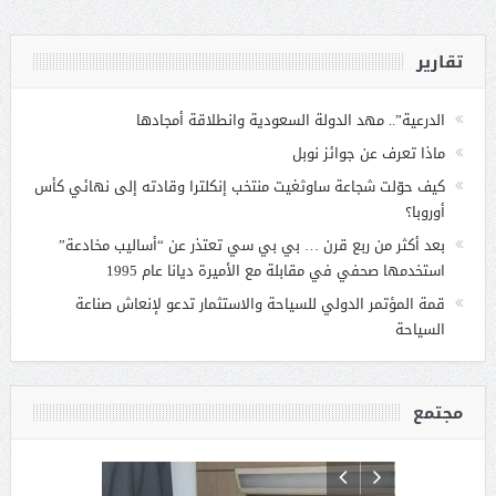
تقارير
الدرعية”.. مهد الدولة السعودية وانطلاقة أمجادها
ماذا تعرف عن جوائز نوبل
كيف حوّلت شجاعة ساوثغيت منتخب إنكلترا وقادته إلى نهائي كأس
أوروبا؟
بعد أكثر من ربع قرن … بي بي سي تعتذر عن “أساليب مخادعة”
استخدمها صحفي في مقابلة مع الأميرة ديانا عام 1995
قمة المؤتمر الدولي للسياحة والاستثمار تدعو لإنعاش صناعة
السياحة
مجتمع