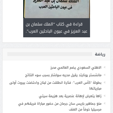
 رجل لايعرف
قراءة في كتاب “الملك سلمان بن
ثمار 
 التحديات
عبد العزيز في عيون الباحثين العرب”.
رياضة
الاهلي السعودي يضم العالمي محرز
مانشستر يونايتد يقيل مدربه سولشار بسبب سوء النتائج
بطولة “كأس العرب”: فكرة انطلقت من لبنان واحتضنت بيروت أولى
مبارياتها
زاها يتعرض لإهانة عنصرية بعد هزيمة سيتي
منع جماهير باريس سان جرمان من حضور مباراة فريقهم في
مرسيليا خوفاً من العنف