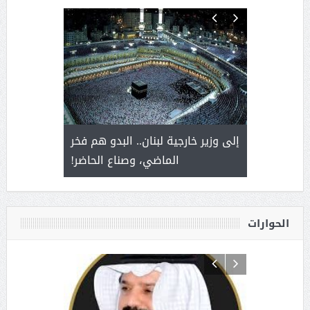
. أمير يحمل
إلى وزير خارجية لبنان.. البدو هم فخر
سلمان بن 
ذى من عشق
الماضي، وصناع الحاضر!
القيادة
الحوارات