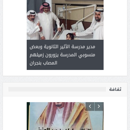
 ) .. ميراث
مدير مدرسة الأثير الثانوية وبعض
( محمد عوضه
العطاء
منسوبي المدرسة يزورون زميلهم
المصاب بنجران
ثقافة