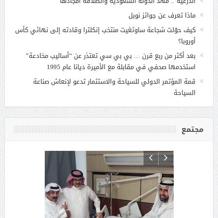
الدرعية”.. مهد الدولة السعودية وانطلاقة أمجادها
ماذا تعرف عن جوائز نوبل
كيف حوّلت شجاعة ساوثغيت منتخب إنكلترا وقادته إلى نهائي كأس
أوروبا؟
بعد أكثر من ربع قرن … بي بي سي تعتذر عن “أساليب مخادعة”
استخدمها صحفي في مقابلة مع الأميرة ديانا عام 1995
قمة المؤتمر الدولي للسياحة والاستثمار تدعو لإنعاش صناعة
السياحة
مجتمع