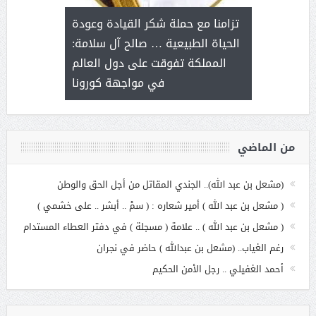
د آل شرمه:
بمناسب
ثر على برامج
للإبداع ا
تزامنا مع حملة شكر القيادة وعودة
ة هي أساس
مع الأمين ال
الحياة الطبيعية … صالح آل سلامة:
عملنا
بنت عبد
المملكة تفوقت على دول العالم
الاج
في مواجهة كورونا
من الماضي
(مشعل بن عبد الله).. الجندي المقاتل من أجل الحق والوطن
( مشعل بن عبد الله ) أمير شعاره : ( سمْ .. أبشر .. على خشمي )
( مشعل بن عبد الله ) .. علامة ( مسجلة ) في دفتر العطاء المستدام
رغم الغياب.. (مشعل بن عبدالله ) حاضر في نجران
أحمد الغفيلي .. رجل الأمن الحكيم