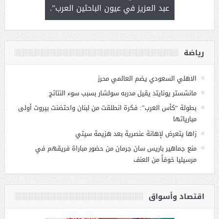
 التحديات
عبد العزيز في عيون الباحثين العرب”.
رياضة
الاهلي السعودي يضم العالمي محرز
مانشستر يونايتد يقيل مدربه سولشار بسبب سوء النتائج
بطولة “كأس العرب”: فكرة انطلقت من لبنان واحتضنت بيروت أولى
مبارياتها
زاها يتعرض لإهانة عنصرية بعد هزيمة سيتي
منع جماهير باريس سان جرمان من حضور مباراة فريقهم في
مرسيليا خوفاً من العنف
اقتصاد وأسواق