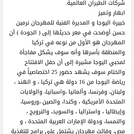
شركات الطيران العالمية.
ابهار وتميز
خبيرة اليوجا و المديرة الفنية للمهرجان نرمين
حسن أوضحت في معر حديثها إلى ( الجودة ) أن
المهرجان هو الأول من نوعه في تركيا
والمنطقة بأسرها وأنه سوف يشكل مفاجأة
لمحبي اليوجا مشيرة إلى أن حفل الافتتاح
والختام سوف يشهد حضور 25 اختصاصياً في
رياضة اليوجا من 16 دولة هي تركيا ، و الهند ،
ولبنان، وفرنسا، وألمانيا ،واسبانيا، والولايات
المتحدة الأمريكية ، وكندا، والصين ،وروسيا،
وإيطاليا ، واستراليا ، والسويد، والنرويج ،
والنمسا، ودولة الإمارات العربية المتحدة ، و
مص، وقالت مهرجان يشتمل على برامج للتغذية