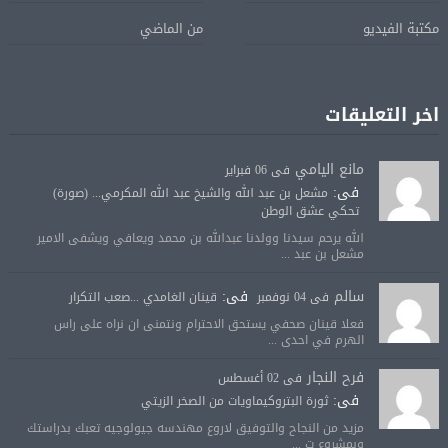
مكتبة الفيديو
من الماضي
اخر التعليقات
مانع اليامي
فى 06 فبراير
فى:
مشعل بن عبد الله والشيخ عبد الله المكرمي... (صورة)
تحكي عشق الوطن
الله يرحم سيدنا وولدنا عبدالله بن محمد ويعافي ويشفى الامير
مشعل بن عبد ...
سالم
فى:
فى 04 نوفمبر
قينان الغامدي ...صعب التكرار
فعلا قينان صحفي يستحق الاحترام ونتمنى ان نراه على راس
الهرم في احدى ...
فرح النجار
فى 02 أغسطس
فى:
ثورة البتروكيماويات من الصخر الزيتي
مزيد من النجاح والتوفيق لاروع مهندسه جيولوجيه تعبك بدراستك
وبمشروع ت ...