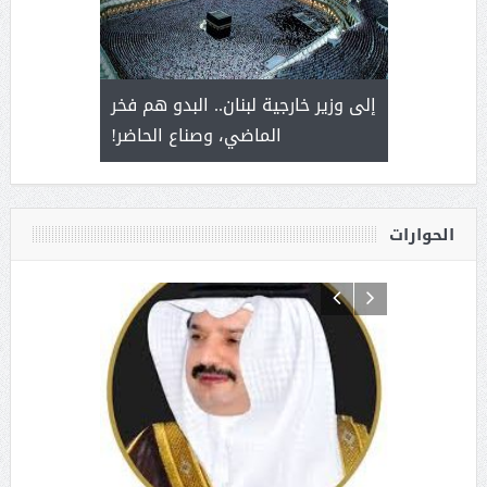
. أمير يحمل
إلى وزير خارجية لبنان.. البدو هم فخر
سلمان بن 
ذى من عشق
الماضي، وصناع الحاضر!
القيادة
الحوارات