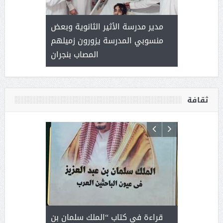
 ) .. ميراث
مدير مدرسة الأثير الثانوية وبعض
( محمد عوضه
العطاء
منسوبي المدرسة يزورون زميلهم
المصاب بنجران
ثقافة
 رجل لايعرف
قراءة في كتاب “الملك سلمان بن
ثمار 