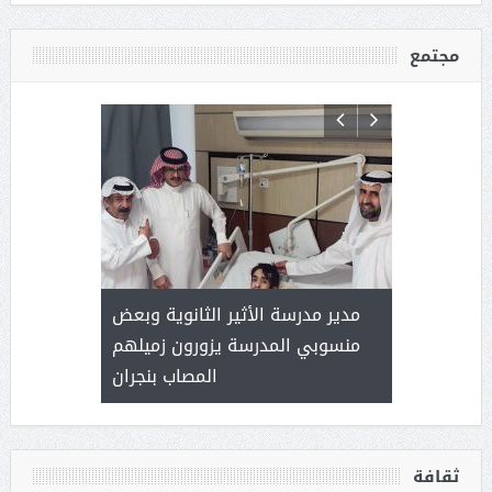
مجتمع
 ) .. ميراث
مدير مدرسة الأثير الثانوية وبعض
( محمد عوضه
العطاء
منسوبي المدرسة يزورون زميلهم
المصاب بنجران
ثقافة