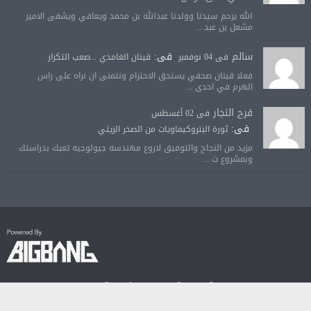
الله يرحم سيدنا وولدنا عبدالله بن محمد ويعافي ويشفى الامير
مشعل بن عبد ...
سالم
فى:
فى 04 نوفمبر
قينان الغامدي ...صعب التكرار
فعلا قينان صحفي يستحق الاحترام ونتمنى ان نراه على راس
الهرم في احدى ...
فرح النجار
فى 02 أغسطس
فى:
ثورة البتروكيماويات من الصخر الزيتي
مزيد من النجاح والتوفيق لاروع مهندسه جيولوجيه تعبك بدراستك
وبمشروع ت ...
© جميع الحقوق محفوظة لصحيفة الجودة الالكترونية 2018