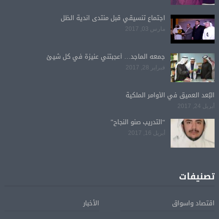
اجتماع تنسيقي قبل منتدى اندية الظل
مارس 03, 2017
جمعه الماجد… أعجبتني عنيزة في كل شيئ
فبراير 28, 2017
البُعد العميق في الأوامر الملكية
أبريل 24, 2017
“التدريب صنو النجاح”
أبريل 16, 2017
تصنيفات
اقتصاد واسواق
الأخبار