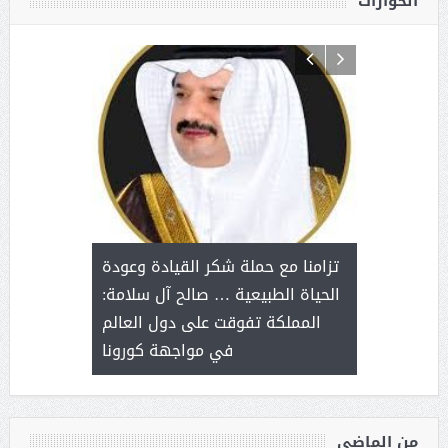
الحوارات
د آل شرمه:
بمناسب
ثر على برامج
للإبداع ا
تزامنا مع حملة شكر القيادة وعودة
ة هي أساس
مع الأمين ال
الحياة الطبيعية … صالح آل سلامة:
عملنا
بنت عبد
المملكة تفوقت على دول العالم
الاج
في مواجهة كورونا
من الماضي