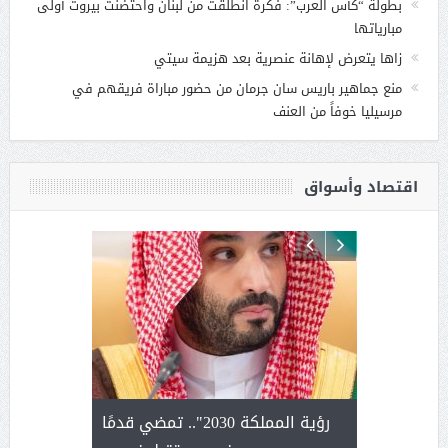
بطولة “كأس العرب”: فكرة انطلقت من لبنان واحتضنت بيروت أولى
مبارياتها
زاها يتعرض لإهانة عنصرية بعد هزيمة سيتي
منع جماهير باريس سان جرمان من حضور مباراة فريقهم في
مرسيليا خوفاً من العنف
اقتصاد وأسواق
لتمور ورشة
رؤية المملكة 2030".. تمضي قدمًا
الشيخ ص