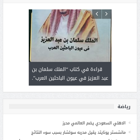
 رجل لايعرف
قراءة في كتاب “الملك سلمان بن
ثمار 
 التحديات
عبد العزيز في عيون الباحثين العرب”.
رياضة
الاهلي السعودي يضم العالمي محرز
مانشستر يونايتد يقيل مدربه سولشار بسبب سوء النتائج