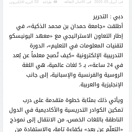
فى:
أبريل 05, 2020
فى:
الأخبار
,
الثقافة
طباعة
البريد الالكترونى
دبي : التحرير
أطلقت «جامعة حمدان بن محمد الذكية»، في
إطار التعاون الاستراتيجي مع «معهد اليونيسكو
لتقنيات المعلومات في التعليم»، الدورة
التدريبية الإلكترونية «كيف تُصبح معلماً عن بُعد
في 24 ساعة»، بـ 5 لغات عالمية، هي اللغة
الروسية والفرنسية والإسبانية، إلى جانب
الإنجليزية والعربية.
ويأتي ذلك بمثابة خطوة متقدمة على درب
تمكين الكوادر التدريسية والأكاديمية في الدول
الناطقة باللغات الخمس، من الانتقال إلى نموذج
«التعلّم عن بعد» بكفاءة تامة، والاستفادة من