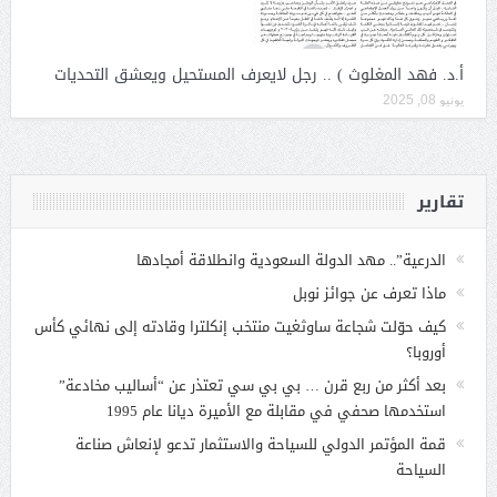
أ.د. فهد المغلوث ) .. رجل لايعرف المستحيل ويعشق التحديات
يونيو 08, 2025
تقارير
الدرعية”.. مهد الدولة السعودية وانطلاقة أمجادها
ماذا تعرف عن جوائز نوبل
كيف حوّلت شجاعة ساوثغيت منتخب إنكلترا وقادته إلى نهائي كأس
أوروبا؟
بعد أكثر من ربع قرن … بي بي سي تعتذر عن “أساليب مخادعة”
استخدمها صحفي في مقابلة مع الأميرة ديانا عام 1995
قمة المؤتمر الدولي للسياحة والاستثمار تدعو لإنعاش صناعة
السياحة