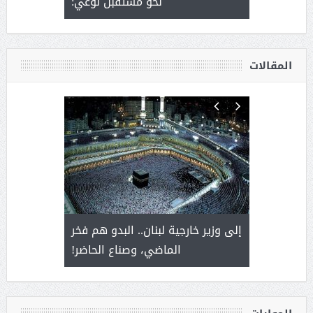
وسم عنيزة
نحو مستقبل نوعي:
يحصل على ال
أ
المقالات
. أمير يحمل
إلى وزير خارجية لبنان.. البدو هم فخر
سلمان بن 
ذى من عشق
الماضي، وصناع الحاضر!
القيادة