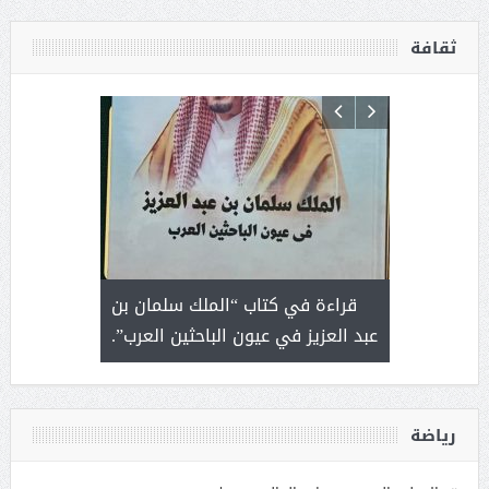
ثقافة
 رجل لايعرف
قراءة في كتاب “الملك سلمان بن
ثمار 
 التحديات
عبد العزيز في عيون الباحثين العرب”.
رياضة