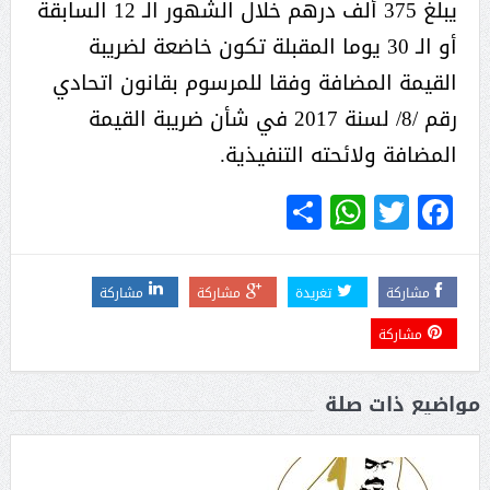
يبلغ 375 ألف درهم خلال الشهور الـ 12 السابقة
أو الـ 30 يوما المقبلة تكون خاضعة لضريبة
القيمة المضافة وفقا للمرسوم بقانون اتحادي
رقم /8/ لسنة 2017 في شأن ضريبة القيمة
المضافة ولائحته التنفيذية.
WhatsApp
Share
Twitter
Facebook
مشاركة
تغريدة
مشاركة
مشاركة
مشاركة
مواضيع ذات صلة