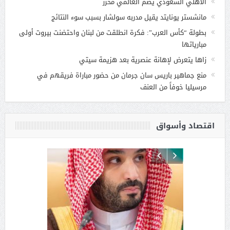
الاهلي السعودي يضم العالمي محرز
مانشستر يونايتد يقيل مدربه سولشار بسبب سوء النتائج
بطولة “كأس العرب”: فكرة انطلقت من لبنان واحتضنت بيروت أولى
مبارياتها
زاها يتعرض لإهانة عنصرية بعد هزيمة سيتي
منع جماهير باريس سان جرمان من حضور مباراة فريقهم في
مرسيليا خوفاً من العنف
اقتصاد وأسواق