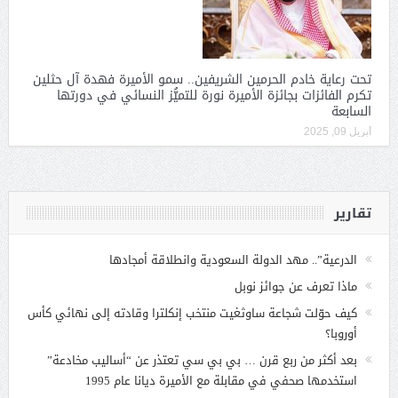
تحت رعاية خادم الحرمين الشريفين.. سمو الأميرة فهدة آل حثلين
تكرم الفائزات بجائزة الأميرة نورة للتميُّز النسائي في دورتها
السابعة
أبريل 09, 2025
تقارير
الدرعية”.. مهد الدولة السعودية وانطلاقة أمجادها
ماذا تعرف عن جوائز نوبل
كيف حوّلت شجاعة ساوثغيت منتخب إنكلترا وقادته إلى نهائي كأس
أوروبا؟
بعد أكثر من ربع قرن … بي بي سي تعتذر عن “أساليب مخادعة”
استخدمها صحفي في مقابلة مع الأميرة ديانا عام 1995