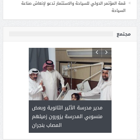
قمة المؤتمر الدولي للسياحة والاستثمار تدعو لإنعاش صناعة
السياحة
مجتمع
 ) .. ميراث
مدير مدرسة الأثير الثانوية وبعض
( محمد عوضه
العطاء
منسوبي المدرسة يزورون زميلهم
المصاب بنجران