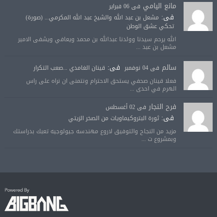
مانع اليامي
فى 06 فبراير
فى:
مشعل بن عبد الله والشيخ عبد الله المكرمي... (صورة)
تحكي عشق الوطن
الله يرحم سيدنا وولدنا عبدالله بن محمد ويعافي ويشفى الامير
مشعل بن عبد ...
سالم
فى:
فى 04 نوفمبر
قينان الغامدي ...صعب التكرار
فعلا قينان صحفي يستحق الاحترام ونتمنى ان نراه على راس
الهرم في احدى ...
فرح النجار
فى 02 أغسطس
فى:
ثورة البتروكيماويات من الصخر الزيتي
مزيد من النجاح والتوفيق لاروع مهندسه جيولوجيه تعبك بدراستك
وبمشروع ت ...