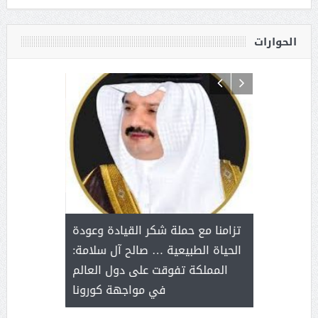
الحوارات
د آل شرمه:
بمناسب
ثر على برامج
للإبداع ا
تزامنا مع حملة شكر القيادة وعودة
ة هي أساس
مع الأمين ال
الحياة الطبيعية … صالح آل سلامة:
عملنا
بنت عبد
المملكة تفوقت على دول العالم
الاج
في مواجهة كورونا