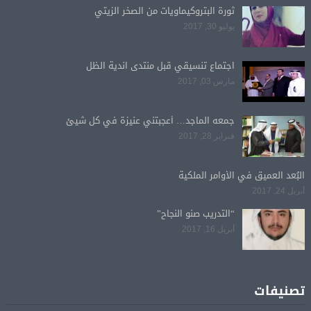
ثورة البتروكيماويات من الصخر الزيتي
يوليو 30, 2017
اجتماع تنسيقي قبل منتدى اندية الظل
مارس 03, 2017
جمعه الماجد… أعجبتني عنيزة في كل شيئ
فبراير 28, 2017
البُعد العميق في الأوامر الملكية
أبريل 24, 2017
“التدريب صنو النجاح”
أبريل 16, 2017
تصنيفات