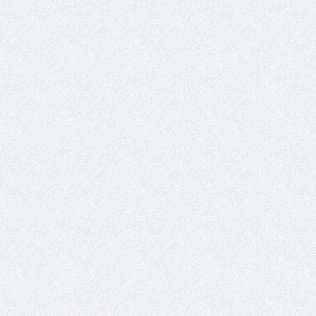
حوار يحمل جينات الوطن مع الأمير
( مشعل بن عبد الله ) ..
مشعل بن عبد الله بن عبد العزيز
جينات الوطن ويتغ
عضو مجلس الشارقة الرياضي
رئيس غرفة نجران محيميد