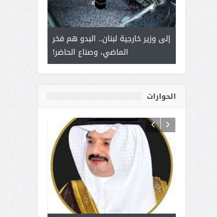
 أمير يحمل
إلى وزير خارجية لبنان.. البدو هم فخر
سلمان بن ع
ذى من عشق
الماضي، وصناع الحاضر!
القيادة
الحوارات
 آل شرمه:
بمناسبة