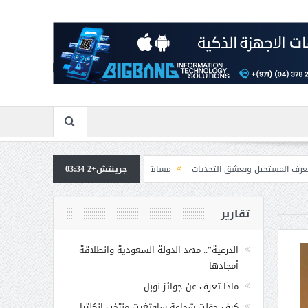
شق التحديات
جرينتش+2 03:34
مسابقة المشيقح تعلن فرسان النسخة الخامسة
بمشاركة صاحبة ا
تقارير
الدرعية”.. مهد الدولة السعودية وانطلاقة
أمجادها
ماذا تعرف عن جوائز نوبل
كيف حوّلت شجاعة ساوثغيت منتخب إنكلترا