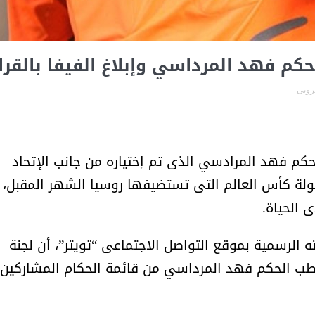
أمل البنيان .. طبيبة فوق العادة .:
الأميرة (نجود بنت هذلول
م فهد المرداسي وإبلاغ الفيفا بالقرا
ترونى
لحكم فهد المرادسي الذى تم إختياره من جانب الإتحاد
بطولة كأس العالم التى تستضيفها روسيا الشهر المقبل،
 الحياة.
 الرسمية بموقع التواصل الاجتماعى “تويتر”، أن لجنة
شطب الحكم فهد المرداسي من قائمة الحكام المشاركين
مسابقة المشيقح تعلن فرسان
أ.د. فهد المغلوث ) .. 
النسخة الخامسة
المستحيل ويعشق