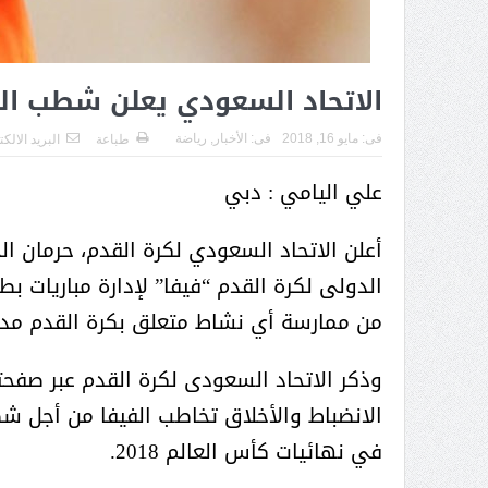
( محمد عوضه البريدي) .. رجل أعمال
بمواصفات إنسانية نادرة
الاتحاد السعودي يعلن شطب الحك
فى:
مايو 16, 2018
فى:
الأخبار
,
رياضة
طباعة
البريد الالك
علي اليامي : دبي
أعلن الاتحاد السعودي لكرة القدم، حرمان ا
الدولى لكرة القدم “فيفا” لإدارة مباريات 
من ممارسة أي نشاط متعلق بكرة القدم مدى
وذكر الاتحاد السعودى لكرة القدم عبر صفحته
الانضباط والأخلاق تخاطب الفيفا من أجل 
ر الثقافة في واحة الإبداع
بمشاركة صاحبة السمو الملكي
في نهائيات كأس العالم 2018.
الاميره نجود بنت هذلول بن