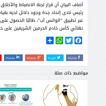
عبدالعزيز ال سعود المشرف العام
أضاف البيان أن قرار لجنة الانضباط والأخل
على ملف دعم وتطوير وتمكين
رئيس نادى إتحاد جدة وجود دلائل لديه بقي
الباعة الجائلين هيئة الصحفيين
عبر تطبيق “الواتس آب”، طالبًا الحصول عل
السعوديين فرع نجران ينظم ورشة
نهائي كأس خادم الحرمين الشريفين على ح
عمل ( الإعلام والتنمية ):
WhatsApp
Share
Twitter
Facebook
مشاركة
تغريدة
مشاركة
مشاركة
مواضيع ذات صلة