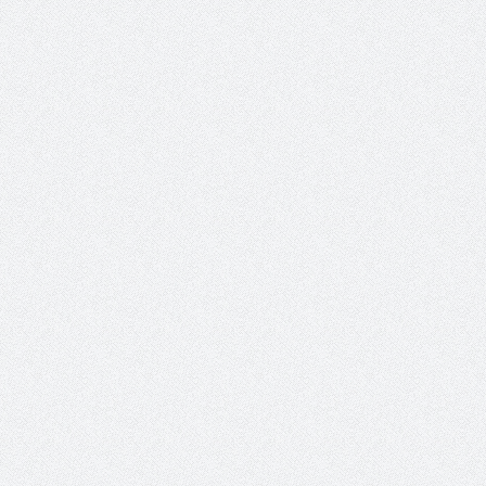
والمدير السابق للأكاديمية الأولمبية
الانتخابات لن تؤث
في الامارات د . عبد الملك جاني :
المجلس والشفافية
منتدى ( اكتشاف المواهب
الاجتماعية ) فرصة للتوأمة بين
الرياضة والعمل الاجتماعي