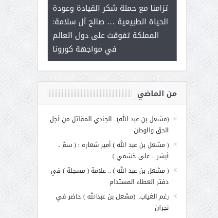
ر على برامج
للإبداع ال
تزامنا مع حملة شكر القيادة وعودة
 هي أساس
مع الأمين الع
الحياة الطبيعية … صالح آل سلامة:
عملنا
بنت عبد 
المملكة تفوقت على دول العالم
الاجت
في مواجهة كورونا
من الماضي
(مشعل بن عبد الله).. الجندي المقاتل من أجل
الحق والوطن
( مشعل بن عبد الله ) أمير شعاره : ( سمْ ..
أبشر .. على خشمي )
( مشعل بن عبد الله ) .. علامة ( مسجلة ) في
دفتر العطاء المستدام
رغم الغياب.. (مشعل بن عبدالله ) حاضر في
نجران