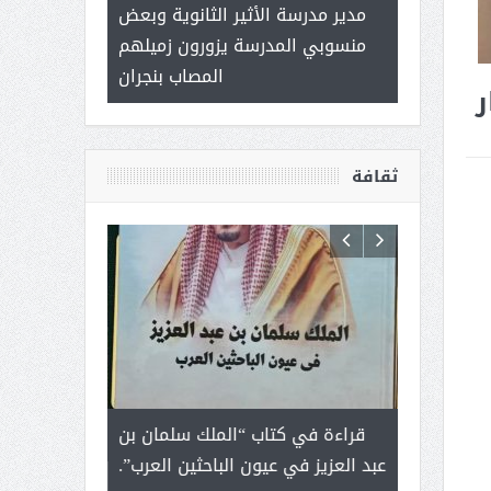
 ) .. ميراث
مدير مدرسة الأثير الثانوية وبعض
( محمد عوضه 
العطاء
منسوبي المدرسة يزورون زميلهم
ب
المصاب بنجران
ر
ثقافة
رجل لايعرف
قراءة في كتاب “الملك سلمان بن
ثمار ا
 التحديات
عبد العزيز في عيون الباحثين العرب”.