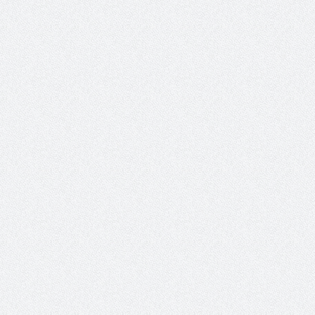
 عبد العزيز.. ملك القلوب
( مشعل بن عبد الله ) … عاشق
نجران
سبة انعقاد ملتقى (الوطن
وزير حقوق الإنسان اليمني يؤكد أن