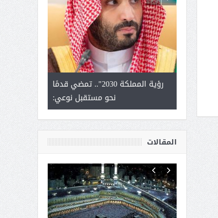
لتمور ورشة
رؤية المملكة 2030".. تمضي قدمًا
الشيخ صا
وسم عنيزة
نحو مستقبل نوعي:
يحصل على الد
أك
المقالات