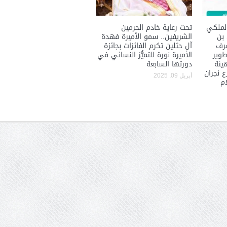
لملكي
تحت رعاية خادم الحرمين
 بن
الشريفين.. سمو الأميرة فهدة
شرف
آل حثلين تكرم الفائزات بجائزة
طوير
الأميرة نورة للتميُّز النسائي في
هيئة
دورتها السابعة
 نجران
أبريل 09, 2025
ام
الشيخ صالح بن حسين آل سلامة
المؤشرات الجغرافية ل
يحصل على الدكتوراة في الإدارة من
عمل ينظمها م
أكاديمية(جيت) البريطانية