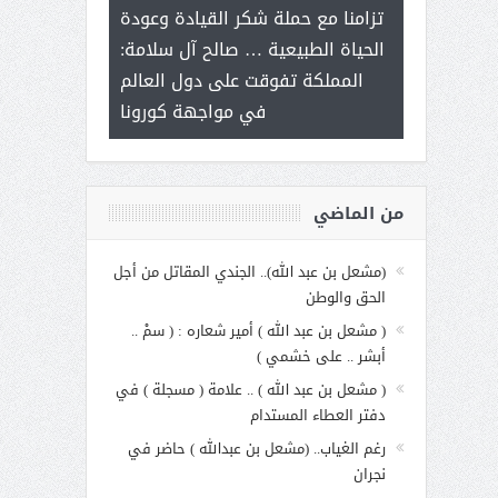
ر على برامج
للإبداع ال
تزامنا مع حملة شكر القيادة وعودة
 هي أساس
مع الأمين الع
الحياة الطبيعية … صالح آل سلامة:
عملنا
بنت عبد 
المملكة تفوقت على دول العالم
الاجت
في مواجهة كورونا
من الماضي
(مشعل بن عبد الله).. الجندي المقاتل من أجل
الحق والوطن
( مشعل بن عبد الله ) أمير شعاره : ( سمْ ..
أبشر .. على خشمي )
( مشعل بن عبد الله ) .. علامة ( مسجلة ) في
دفتر العطاء المستدام
رغم الغياب.. (مشعل بن عبدالله ) حاضر في
نجران