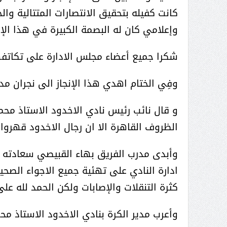
عبدالعزيز ال سعود المشرف العام
كانت كفيله بتحقيق الانتصارات المتتالية 
على ملف دعم وتطوير وتمكين
وإعلامي كان له البصمة الكبيرة في هذا الإن
الباعة الجائلين هيئة الصحفيين
السعوديين فرع نجران ينظم ورشة
شكرا جميع أعضاء مجلس الادارة على تكات
عمل ( الإعلام والتنمية ):
وفِي الختام اهدي هذا الإنجاز الى نجران مد
و قال نائب رئيس نادي الاخدود الاستاذ محمد
الظروف القاهرة الا ان رجال الاخدود قهروا 
وأبدى مدرب الفريق بهاء القبيصي سعادته ب
ادارة النادي على تهئية جميع الاجواء الصح
كثرة التنقلات والإصابات ولكن الحمد لله على
وأعرب مدير الكرة بنادي الاخدود الاستاذ م