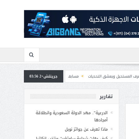
عشق التحديات
جرينتش+2 03:56
مسابقة المشيقح تعلن فرسان النسخة الخامسة
بمشاركة صاحبة 
تقارير
الدرعية”.. مهد الدولة السعودية وانطلاقة
أمجادها
ماذا تعرف عن جوائز نوبل
كيف حوّلت شجاعة ساوثغيت منتخب إنكلترا