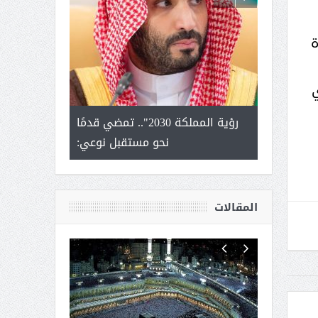
ة
ي
لتمور ورشة
رؤية المملكة 2030".. تمضي قدمًا
الشيخ صا
وسم عنيزة
نحو مستقبل نوعي:
يحصل على الد
أك
المقالات