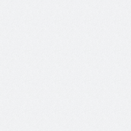
والمدير السابق للأكاديمية الأولمبية
الانتخابات لن تؤث
في الامارات د . عبد الملك جاني :
المجلس والشفافية
منتدى ( اكتشاف المواهب
الاجتماعية ) فرصة للتوأمة بين
الرياضة والعمل الاجتماعي