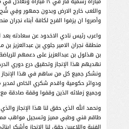
مباراة رسمية فاز في ١٢ مب
( محمد عوضه البريدي) .. رجل أعمال
واللعب خارج الارض وبدون جمهور وفِي شُح م
بمواصفات إنسانية نادرة
وأصروا ان يزفوا الفرح لكافة أبناء نجران م
واعرب رئيس نادي الاخدود عن سعادته بعد الإ
منطقة نجران الامير جلوي بن عبدالعزيز بن 
بن هذلول بن عبدالعزيز على دعمهم للرياض
نهديهم هذا الإنجاز وتحقيق درع دوري الدرجة
ونشكر جميع كل من ساهم في هذا الإنجاز 
ودوائر حكومية واقدم شكري الخاص لمدير مكت
وجميع زملائه الذين وقفوا وقفة صادقة مع 
ونحمد الله الذي حقق لنا هذا الإنجاز والذ
ر الثقافة في واحة الإبداع
بمشاركة صاحبة السمو الملكي
طاقم فني وطبي مميز وتسجيل مواهب مميزة 
الاميره نجود بنت هذلول بن
الفنية واللاعبين حقق لنا الإنجاز وأشكر ا