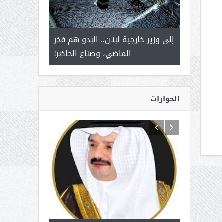
 أمير يحمل
إلى وزير خارجية لبنان.. البدو هم فخر
سلمان بن ع
ذى من عشق
الماضي، وصناع الحاضر!
القيادة
الحوارات
 آل شرمه:
بمناسبة