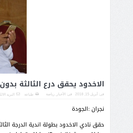
الاخدود يحقق درع الثالثة بدون
فى:
أبريل 15, 2018
فى:
الأخبار
,
رياضة
طباعة
البريد الال
نجران :الجودة