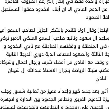
اراة وتعادل في مباراة واحدة فقط في إنجاز رائع رغم الظروف القاهرة
أمل البنيان .. طبيبة فوق العادة .:
الأميرة (نجود بنت هذلول
ن الدعم المادي الا ان أبناء الاخدود حققوا المستحيل
نطقة الصمود
نجاز وقال اولا نتقدم بالشكر الجزيل لصاحب السمو أمير
مساعد ال سعود ونائبه صاحب السمو الملكي الامير تركي
ة في المنطقة و وقفتهم الصادقة مع نادي الاخدود و
 الثالثة والصعود لمصاف اندية دوري الدرجة الثانية
و وقف مع النادي من أعضاء شرف ورجال اعمال وشركات
ب هيئة الرياضة بنجران الاستاذ عبدالله ال شيبان
النادي
ي أتى بعد جهد كبير وإعداد مميز من ثمانية شهور وجلب
مسابقة المشيقح تعلن فرسان
أ.د. فهد المغلوث ) .. 
لتدعيم الفريق وتظافر الجهود بين الادارة والاجهزة
النسخة الخامسة
المستحيل ويعشق
بنائي اللاعبين على روحهم و انتظامهم وتقديمهم لمستوي