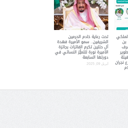
حوار يحمل جينات الوطن مع الأمير
( مشعل بن عبد الله ) ..
مشعل بن عبد الله بن عبد العزيز
جينات الوطن ويتغ
لملكي
تحت رعاية خادم الحرمين
 بن
الشريفين.. سمو الأميرة فهدة
شرف
آل حثلين تكرم الفائزات بجائزة
طوير
الأميرة نورة للتميُّز النسائي في
هيئة
دورتها السابعة
 نجران
أبريل 09, 2025
ام
عضو مجلس الشارقة الرياضي
رئيس غرفة نجران محيميد