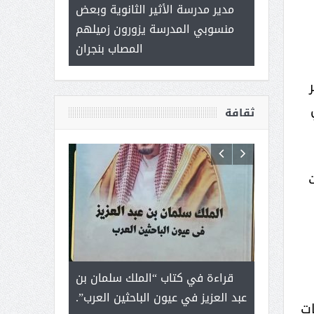
 ) .. ميراث
مدير مدرسة الأثير الثانوية وبعض
( محمد عوضه 
العطاء
منسوبي المدرسة يزورون زميلهم
ب
المصاب بنجران
ثقافة
رجل لايعرف
قراءة في كتاب “الملك سلمان بن
ثمار ا
 التحديات
عبد العزيز في عيون الباحثين العرب”.
ات