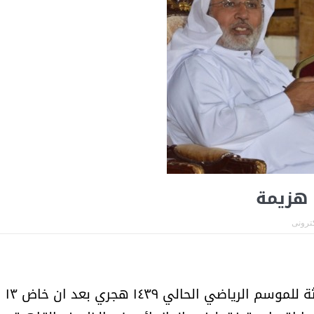
 هزيمة
كترونى
حقق نادي الاخدود بطولة اندية الدرجة الثالثة للموسم الرياضي الحالي ١٤٣٩ هجري بعد ان خاض ١٣