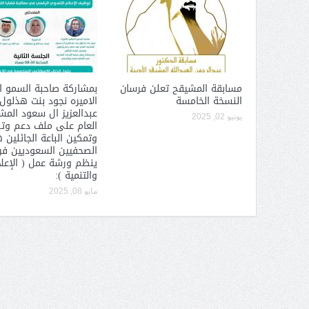
 عبد العزيز.. ملك القلوب
( مشعل بن عبد الله ) … عاشق
نجران
مسابقة المشيقح تعلن فرسان
بمشاركة صاحبة السمو ا
النسخة الخامسة
الاميره نجود بنت هذلول
عبدالعزيز ال سعود الم
يونيو 02, 2025
العام على ملف دعم وت
وتمكين الباعة الجائلين 
الصحفيين السعوديين فرع
ينظم ورشة عمل ( الإعل
والتنمية ):
مايو 08, 2025
سبة انعقاد ملتقى (الوطن
وزير حقوق الإنسان اليمني يؤكد أن