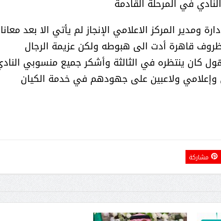
نادي في المرحلة القادمة
 ومدير المركز الاعلامي الإنجاز لم يأتي الا بعد معانا
ظروف قاهرة أدت الى هبوطه ولكن عزيمة الرجال
ول كان ينتظره في الثالثة وأشكر جميع منسوبي الناد
 وإعلامي ولاعبين على جهودهم في خدمة الكيان
الشيخ صالح بن حسين آل سلامة
المؤشرات الجغرافية ل
يحصل على الدكتوراة في الإدارة من
عمل ينظمها م
أكاديمية(جيت) البريطانية
مشاركة