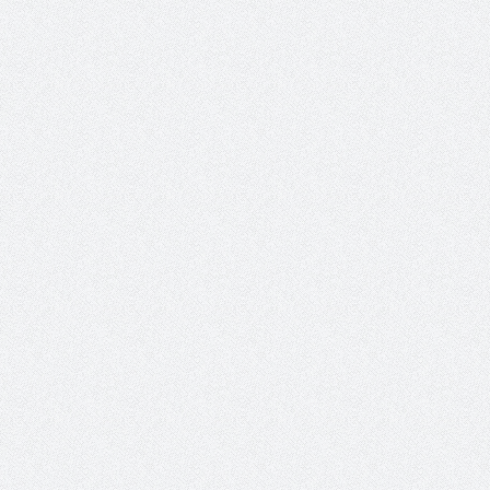
الشيخ صالح بن حسين آل سلامة
يحصل على الدكتوراة في الإدارة من
أكاديمية(جيت) البريطانية
المؤشرات الجغرافية ل
عمل ينظمها م