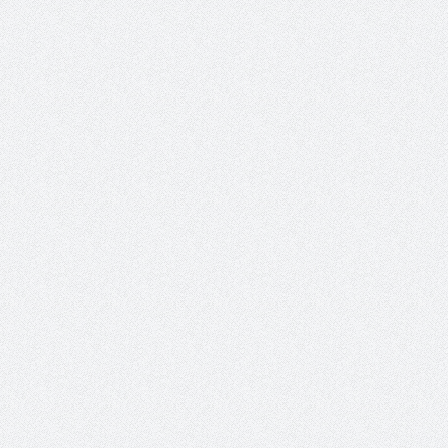
الميليشيا ترتكب جرائم إنسانية
جتماعي أ. د فهد المغلوث
بشكل يومي محمد عسكر لـ« البيان
»: «عاصفة الحزم» بوابة الردع
العربي لأطماع إيران