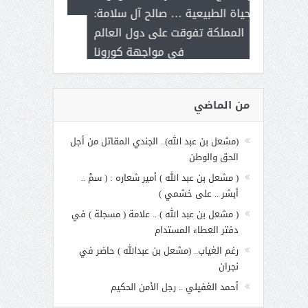
ر على برامج
تزامنا مع حملة شكر القيادة وعودة
الاجت
 هي أساس
الحياة الطبيعية … صالح آل سلامة:
عملنا
المملكة تفوقت على دول العالم
في مواجهة كورونا
من الماضي
(مشعل بن عبد الله).. الجندي المقاتل من أجل
الحق والوطن
( مشعل بن عبد الله ) أمير شعاره : ( سمْ ..
أبشر .. على خشمي )
( مشعل بن عبد الله ) .. علامة ( مسجلة ) في
دفتر العطاء المستدام
رغم الغياب.. (مشعل بن عبدالله ) حاضر في
نجران