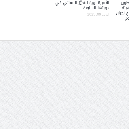
طوير
الأميرة نورة للتميُّز النسائي في
هيئة
دورتها السابعة
 نجران
أبريل 09, 2025
ام