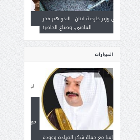
 أمير يحمل
إلى وزير خارجية لبنان.. البدو هم فخر
سلمان بن ع
ذى من عشق
الماضي، وصناع الحاضر!
القيادة
الحوارات
بمناسبة
للإبداع ال
مع الأمين الع
 آل شرمه:
بنت عبد 