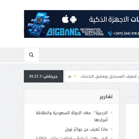
ل ويعشق التحديات
جرينتش+2 01:23
مسابقة المشيقح تعلن فرسان النسخة الخامسة
بمشاركة صاح
تقارير
الدرعية”.. مهد الدولة السعودية وانطلاقة
أمجادها
ماذا تعرف عن جوائز نوبل
كيف حوّلت شجاعة ساوثغيت منتخب إنكلترا