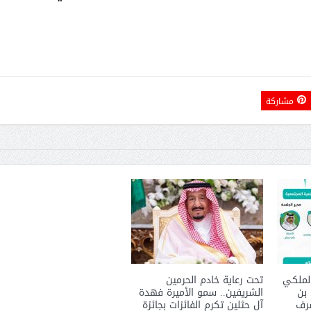
أمل البنيان .. طبيبة فوق العادة .:
الأميرة (نجود بنت هذلول
مشاركة
مسابقة المشيقح تعلن فرسان
أ.د. فهد المغلوث ) .. 
لملكي
تحت رعاية خادم الحرمين
 بن
الشريفين.. سمو الأميرة فهدة
النسخة الخامسة
المستحيل ويعشق
شرف
آل حثلين تكرم الفائزات بجائزة