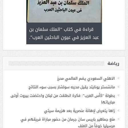
 رجل لايعرف
قراءة في كتاب “الملك سلمان بن
ثمار 
 التحديات
عبد العزيز في عيون الباحثين العرب”.
رياضة
الاهلي السعودي يضم العالمي محرز
مانشستر يونايتد يقيل مدربه سولشار بسبب سوء النتائج
بطولة “كأس العرب”: فكرة انطلقت من لبنان واحتضنت بيروت أولى
مبارياتها
زاها يتعرض لإهانة عنصرية بعد هزيمة سيتي
منع جماهير باريس سان جرمان من حضور مباراة فريقهم في
مرسيليا خوفاً من العنف