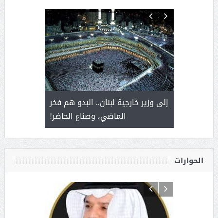
. أمير يحمل
إلى وزير خارجية لبنان.. البدو هم فخر
سلمان بن 
ذى من عشق
الماضي، وصناع الحاضر!
القيادة
الحوارات