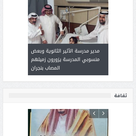
 ) .. ميراث
مدير مدرسة الأثير الثانوية وبعض
( محمد عوضه
العطاء
منسوبي المدرسة يزورون زميلهم
المصاب بنجران
ثقافة