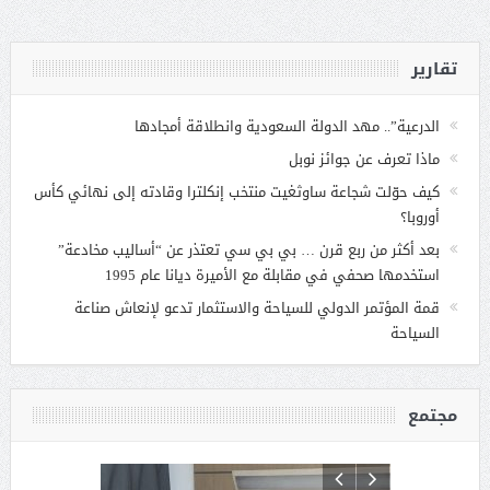
تقارير
الدرعية”.. مهد الدولة السعودية وانطلاقة أمجادها
ماذا تعرف عن جوائز نوبل
كيف حوّلت شجاعة ساوثغيت منتخب إنكلترا وقادته إلى نهائي كأس
أوروبا؟
بعد أكثر من ربع قرن … بي بي سي تعتذر عن “أساليب مخادعة”
استخدمها صحفي في مقابلة مع الأميرة ديانا عام 1995
قمة المؤتمر الدولي للسياحة والاستثمار تدعو لإنعاش صناعة
السياحة
مجتمع