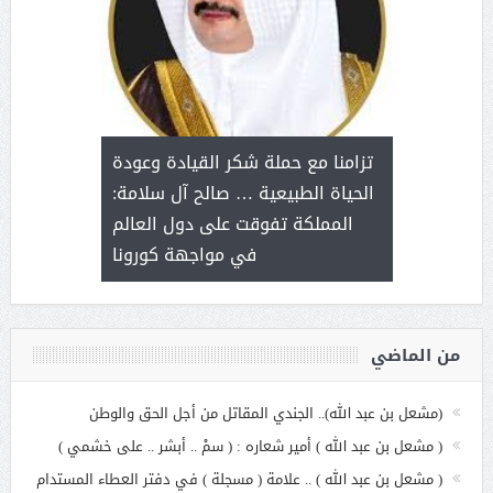
د آل شرمه:
بمناسب
ثر على برامج
للإبداع ا
تزامنا مع حملة شكر القيادة وعودة
ة هي أساس
مع الأمين ال
الحياة الطبيعية … صالح آل سلامة:
عملنا
بنت عبد
المملكة تفوقت على دول العالم
الاج
في مواجهة كورونا
من الماضي
(مشعل بن عبد الله).. الجندي المقاتل من أجل الحق والوطن
( مشعل بن عبد الله ) أمير شعاره : ( سمْ .. أبشر .. على خشمي )
( مشعل بن عبد الله ) .. علامة ( مسجلة ) في دفتر العطاء المستدام