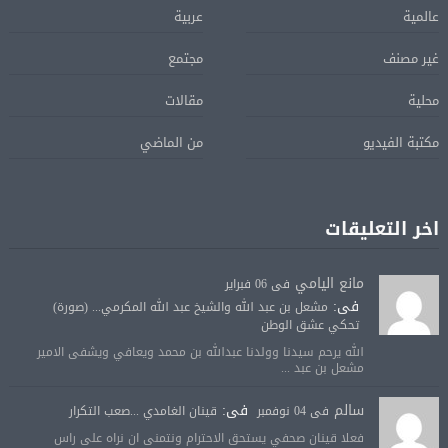
عالمية
عربية
غير مصنف
مجتمع
محلية
مقالات
مكتبة الفيديو
من الماضي
اخر التعليقات
مانع اليامي
فى 06 فبراير
فى:
مشعل بن عبد الله والشيخ عبد الله المكرمي... (صورة)
تحكي عشق الوطن
الله يرحم سيدنا وولدنا عبدالله بن محمد ويعافي ويشفى الامير
مشعل بن عبد ...
سالم
فى:
فى 04 نوفمبر
قينان الغامدي ...صعب التكرار
فعلا قينان صحفي يستحق الاحترام ونتمنى ان نراه على راس