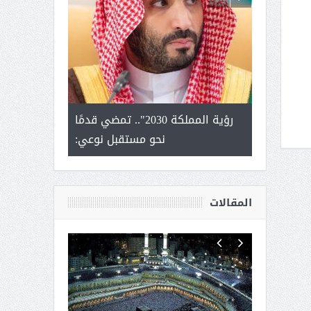
لتمور ورشة
رؤية المملكة 2030".. تمضي قدمًا
الشيخ صا
وسم عنيزة
نحو مستقبل نوعي:
يحصل على الد
أك
المقالات