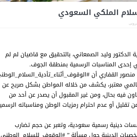
أمل البنيان .. طبيبة فوق العادة .:
الأميرة (نجود بنت هذلول
سلام الملكي السعودي
ترونى
 الدكتور وليد الصمعاني، بالتحقيق مع قاضيان لم لم
ي إحدى المناسبات الرسمية بمنطقة الجوف.
منصور القفاري أن #الوقوف_أثناء_تأدية_السلام_الوطن
 وعالمي معتبر، يكشف من خلاله المواطن بشكل صريح عن
هاون فيه بحال، ومن غير المقبول أن يصدر عن أحد من
تقليل أو عدم احترام رمزيات الوطن ومناسباته الرسمية
مسابقة المشيقح تعلن فرسان
أ.د. فهد المغلوث ) .. 
ات دينية رسمية سعودية، وتعبر عن حجم تضارب
النسخة الخامسة
المستحيل ويعشق
شخصيات الدينية حول مسألة ” #الوقوف_للسلام_الوطني “