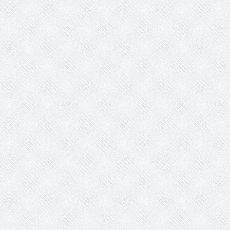
والمدير السابق للأكاديمية الأولمبية
الانتخابات لن تؤث
في الامارات د . عبد الملك جاني :
المجلس والشفافية
منتدى ( اكتشاف المواهب
الاجتماعية ) فرصة للتوأمة بين
الرياضة والعمل الاجتماعي