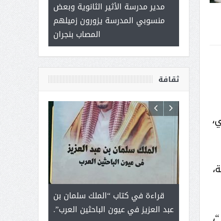
 ) .. ميراث
مدير مدرسة الأثير الثانوية وبعض
( محمد عوضه 
العطاء
منسوبي المدرسة يزورون زميلهم
ب
المصاب بنجران
ثقافة
ي،
،
رجل لايعرف
قراءة في كتاب “الملك سلمان بن
ثمار ا
 التحديات
عبد العزيز في عيون الباحثين العرب”.
،