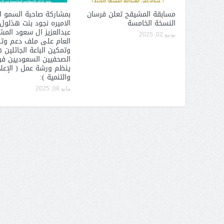
مسابقة المشيقح تعلن فرسان
بمشاركة صاحبة السمو ا
النسخة الخامسة
الاميره نجود بنت هذلول
عبدالعزيز ال سعود الم
يونيو 02, 2025
العام على ملف دعم وت
وتمكين الباعة الجائلين 
الصحفيين السعوديين فرع
ينظم ورشة عمل ( الإعل
والتنمية ):
مايو 08, 2025