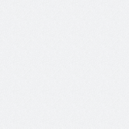
 عبد العزيز.. ملك القلوب
( مشعل بن عبد الله ) … عاشق
نجران
سبة انعقاد ملتقى (الوطن
وزير حقوق الإنسان اليمني يؤكد أن