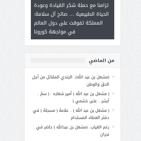
ر على برامج
للإبداع ال
تزامنا مع حملة شكر القيادة وعودة
 هي أساس
مع الأمين الع
الحياة الطبيعية … صالح آل سلامة:
عملنا
بنت عبد 
المملكة تفوقت على دول العالم
الاجت
في مواجهة كورونا
من الماضي
(مشعل بن عبد الله).. الجندي المقاتل من أجل
الحق والوطن
( مشعل بن عبد الله ) أمير شعاره : ( سمْ ..
أبشر .. على خشمي )
( مشعل بن عبد الله ) .. علامة ( مسجلة ) في
دفتر العطاء المستدام
رغم الغياب.. (مشعل بن عبدالله ) حاضر في
نجران