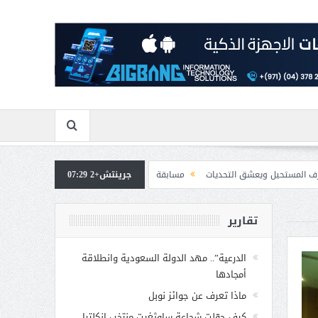
 التحديات
جرينتش+2 07:29
مسابقة المشيقح تعلن فرسان النسخة الخامسة
بمشاركة صاحبة الس
تقارير
الدرعية”.. مهد الدولة السعودية وانطلاقة
أمجادها
ماذا تعرف عن جوائز نوبل
كيف حوّلت شجاعة ساوثغيت منتخب إنكلترا