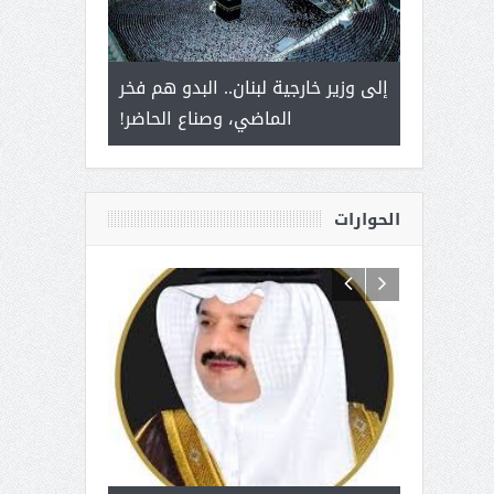
 أمير يحمل
إلى وزير خارجية لبنان.. البدو هم فخر
سلمان بن ع
ذى من عشق
الماضي، وصناع الحاضر!
القيادة
الحوارات
 آل شرمه:
بمناسبة