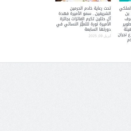
لملكي
تحت رعاية خادم الحرمين
 بن
الشريفين.. سمو الأميرة فهدة
شرف
آل حثلين تكرم الفائزات بجائزة
طوير
الأميرة نورة للتميُّز النسائي في
هيئة
دورتها السابعة
 نجران
أبريل 09, 2025
ام
الشيخ صالح بن حسين آل سلامة
المؤشرات الجغرافية ل
يحصل على الدكتوراة في الإدارة من
عمل ينظمها م
أكاديمية(جيت) البريطانية