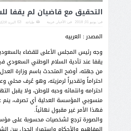
( محمد عوضه البريدي) .. رجل أعمال
التحقيق مع قاضيان لم يقفا لل
بمواصفات إنسانية نادرة
فى:
يونيو 01, 2018
فى:
الأخبار
,
عربية
طباعة
البريد الالك
المصدر : العربيه
وجه رئيس المجلس الأعلى للقضاء بالسعودية
يقفا عند تأدية السلام الوطني السعودي ف
من جهته، أوضح المتحدث باسم وزارة العدل 
احتراماً وتقديراً لرمزيته، وهو عُرف محلي
احترامه وانتمائه وحبه للوطن، ولا يقبل الت
منسوبي المؤسسة العدلية أي تصرف، ينم عن 
فهذا الأمر غير مقبول نهائياً.
ر الثقافة في واحة الإبداع
بمشاركة صاحبة السمو الملكي
والصورة ترجع لشخصيات محسوبة على مؤسس
الاميره نجود بنت هذلول بن
المفاهيم والأحكام واستمرار الجدل بين ال