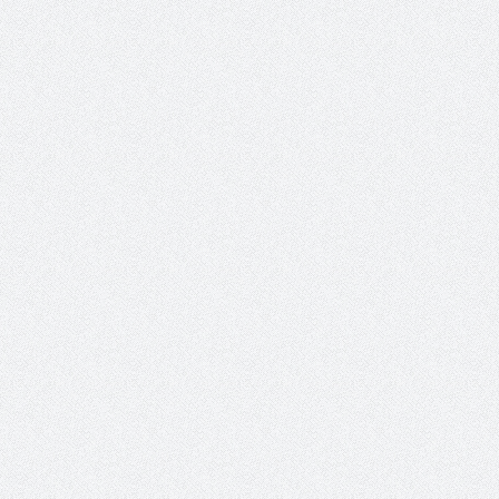
حوار يحمل جينات الوطن مع الأمير
( مشعل بن عبد الله ) ..
مشعل بن عبد الله بن عبد العزيز
جينات الوطن ويتغ
عضو مجلس الشارقة الرياضي
رئيس غرفة نجران محيميد