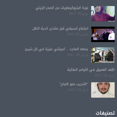
ثورة البتروكيماويات من الصخر الزيتي
يوليو 30, 2017
اجتماع تنسيقي قبل منتدى اندية الظل
مارس 03, 2017
جمعه الماجد… أعجبتني عنيزة في كل شيئ
فبراير 28, 2017
البُعد العميق في الأوامر الملكية
أبريل 24, 2017
“التدريب صنو النجاح”
أبريل 16, 2017
تصنيفات