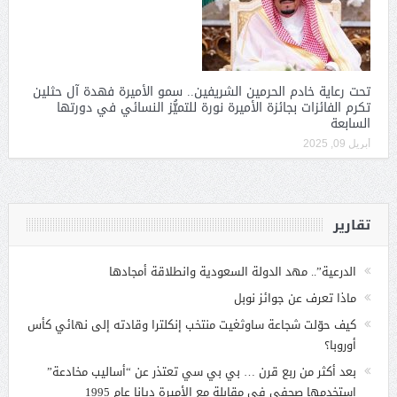
تحت رعاية خادم الحرمين الشريفين.. سمو الأميرة فهدة آل حثلين
تكرم الفائزات بجائزة الأميرة نورة للتميُّز النسائي في دورتها
السابعة
أبريل 09, 2025
تقارير
الدرعية”.. مهد الدولة السعودية وانطلاقة أمجادها
ماذا تعرف عن جوائز نوبل
كيف حوّلت شجاعة ساوثغيت منتخب إنكلترا وقادته إلى نهائي كأس
أوروبا؟
بعد أكثر من ربع قرن … بي بي سي تعتذر عن “أساليب مخادعة”
استخدمها صحفي في مقابلة مع الأميرة ديانا عام 1995