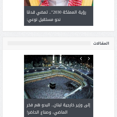
لتمور ورشة
رؤية المملكة 2030".. تمضي قدمًا
الشيخ ص
وسم عنيزة
نحو مستقبل نوعي:
يحصل على ال
أ
المقالات
. أمير يحمل
إلى وزير خارجية لبنان.. البدو هم فخر
سلمان بن 
ذى من عشق
الماضي، وصناع الحاضر!