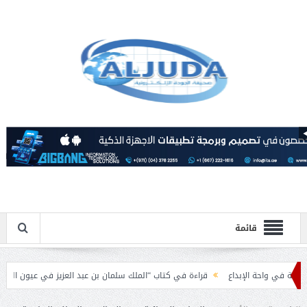
قائمة
احة الإبداع
قراءة في كتاب “الملك سلمان بن عبد العزيز في عيون الباحثين العرب”.
سلامية بمناسبة عيد الفطر