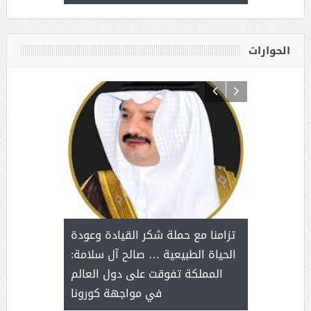
القيادة
الحوارات
د آل شرمه:
بمناسب
ثر على برامج
للإبداع ا
تزامنا مع حملة شكر القيادة وعودة
ة هي أساس
مع الأمين ال
الحياة الطبيعية … صالح آل سلامة:
عملنا
بنت عبد
المملكة تفوقت على دول العالم
الاج
في مواجهة كورونا