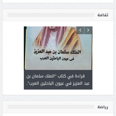
ثقافة
 رجل لايعرف
قراءة في كتاب “الملك سلمان بن
ثمار 
 التحديات
عبد العزيز في عيون الباحثين العرب”.
رياضة