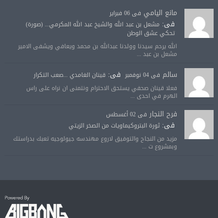
مانع اليامي
فى 06 فبراير
فى:
مشعل بن عبد الله والشيخ عبد الله المكرمي... (صورة)
تحكي عشق الوطن
الله يرحم سيدنا وولدنا عبدالله بن محمد ويعافي ويشفى الامير
مشعل بن عبد ...
سالم
فى:
فى 04 نوفمبر
قينان الغامدي ...صعب التكرار
فعلا قينان صحفي يستحق الاحترام ونتمنى ان نراه على راس
الهرم في احدى ...
فرح النجار
فى 02 أغسطس
فى:
ثورة البتروكيماويات من الصخر الزيتي
مزيد من النجاح والتوفيق لاروع مهندسه جيولوجيه تعبك بدراستك
وبمشروع ت ...