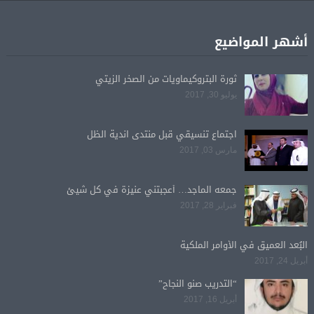
أشهر المواضيع
ثورة البتروكيماويات من الصخر الزيتي
يوليو 30, 2017
اجتماع تنسيقي قبل منتدى اندية الظل
مارس 03, 2017
جمعه الماجد… أعجبتني عنيزة في كل شيئ
فبراير 28, 2017
البُعد العميق في الأوامر الملكية
أبريل 24, 2017
“التدريب صنو النجاح”
أبريل 16, 2017