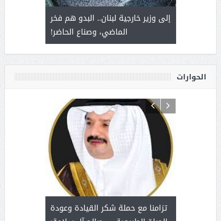
. أمير يحمل
إلى وزير خارجية لبنان.. البدو هم فخر
سلمان بن 
ذى من عشق
الماضي، وصناع الحاضر!
القيادة
الحوارات
د آل شرمه:
بمناسب
ثر على برامج
للإبداع ا
تزامنا مع حملة شكر القيادة وعودة
ة هي أساس
مع الأمين ال