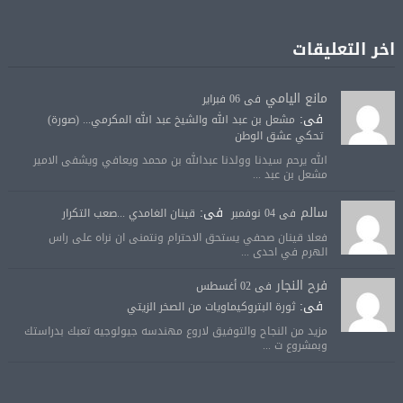
اخر التعليقات
مانع اليامي
فى 06 فبراير
فى:
مشعل بن عبد الله والشيخ عبد الله المكرمي... (صورة)
تحكي عشق الوطن
الله يرحم سيدنا وولدنا عبدالله بن محمد ويعافي ويشفى الامير
مشعل بن عبد ...
سالم
فى:
فى 04 نوفمبر
قينان الغامدي ...صعب التكرار
فعلا قينان صحفي يستحق الاحترام ونتمنى ان نراه على راس
الهرم في احدى ...
فرح النجار
فى 02 أغسطس
فى:
ثورة البتروكيماويات من الصخر الزيتي
مزيد من النجاح والتوفيق لاروع مهندسه جيولوجيه تعبك بدراستك
وبمشروع ت ...