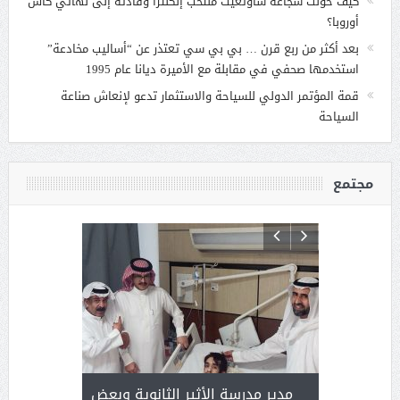
كيف حوّلت شجاعة ساوثغيت منتخب إنكلترا وقادته إلى نهائي كأس
أوروبا؟
بعد أكثر من ربع قرن … بي بي سي تعتذر عن “أساليب مخادعة”
استخدمها صحفي في مقابلة مع الأميرة ديانا عام 1995
قمة المؤتمر الدولي للسياحة والاستثمار تدعو لإنعاش صناعة
السياحة
مجتمع
 ) .. ميراث
مدير مدرسة الأثير الثانوية وبعض
( محمد عوضه