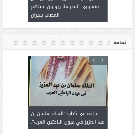
العطاء
منسوبي المدرسة يزورون زميلهم
المصاب بنجران
ثقافة
 رجل لايعرف
قراءة في كتاب “الملك سلمان بن
ثمار 
 التحديات
عبد العزيز في عيون الباحثين العرب”.