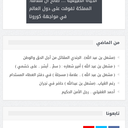
الحياة الطبيعية … صالح آل سلامة:
عملنا
بنت عبد
المملكة تفوقت على دول العالم
الاج
في مواجهة كورونا
من الماضي
(مشعل بن عبد الله).. الجندي المقاتل من أجل الحق والوطن
( مشعل بن عبد الله ) أمير شعاره : ( سمْ .. أبشر .. على خشمي )
( مشعل بن عبد الله ) .. علامة ( مسجلة ) في دفتر العطاء المستدام
رغم الغياب.. (مشعل بن عبدالله ) حاضر في نجران
أحمد الغفيلي .. رجل الأمن الحكيم
تابعونا