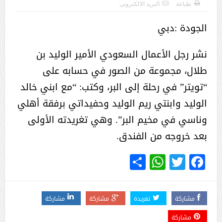
طباعة
البريد الالكترونى
الجودة :دبي
نشر رجل الأعمال السعودي الأمير الوليد بن
طلال، مجموعة من الصور في حسابه على
“تويتر” في رحلة إلى البر، وكتب: “مع ابني خالد
الوليد وابنتي ريم الوليد وحفيداتي برفقة أهلي
وناسي في مخيم البر”. وهي تغريدته الأولى
بعد خروجه من الفندق.
WhatsApp
Share
Twitter
Facebook
مشاركة
تغريدة
مشاركة
مشاركة
مشاركة