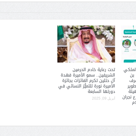
لملكي
تحت رعاية خادم الحرمين
 بن
الشريفين.. سمو الأميرة فهدة
شرف
آل حثلين تكرم الفائزات بجائزة
طوير
الأميرة نورة للتميُّز النسائي في
هيئة
دورتها السابعة
 نجران
أبريل 09, 2025
ام