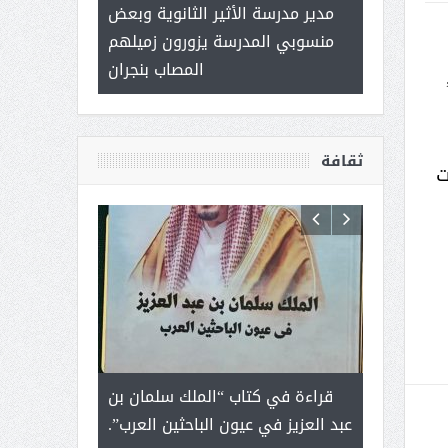
 ) .. ميراث
مدير مدرسة الأثير الثانوية وبعض
( محمد عوضه 
العطاء
منسوبي المدرسة يزورون زميلهم
ب
المصاب بنجران
ثقافة
ت
رجل لايعرف
قراءة في كتاب “الملك سلمان بن
ثمار ا
 التحديات
عبد العزيز في عيون الباحثين العرب”.