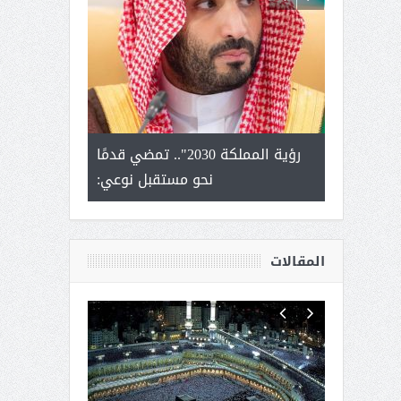
لتمور ورشة
رؤية المملكة 2030".. تمضي قدمًا
الشيخ صا
وسم عنيزة
نحو مستقبل نوعي:
يحصل على الد
أك
المقالات