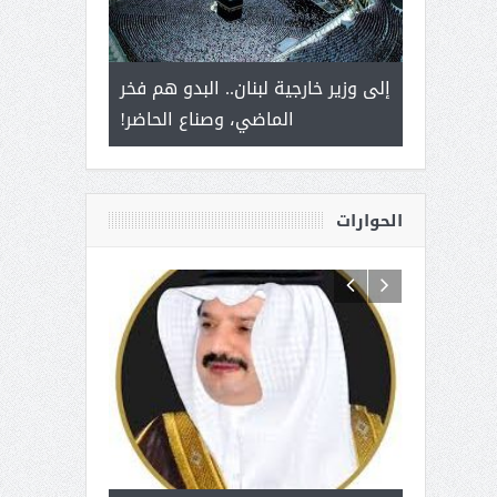
 أمير يحمل
إلى وزير خارجية لبنان.. البدو هم فخر
سلمان بن ع
ذى من عشق
الماضي، وصناع الحاضر!
القيادة
الحوارات
 آل شرمه:
بمناسبة