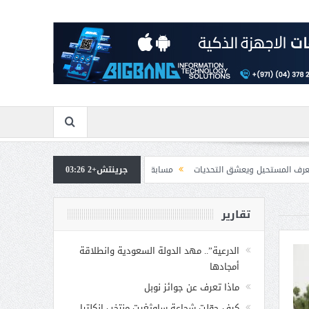
عشق التحديات
جرينتش+2 03:26
مسابقة المشيقح تعلن فرسان النسخة الخامسة
بمشاركة صاحبة ا
تقارير
الدرعية”.. مهد الدولة السعودية وانطلاقة
أمجادها
ماذا تعرف عن جوائز نوبل
كيف حوّلت شجاعة ساوثغيت منتخب إنكلترا