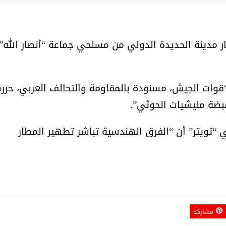
أمل البنيان .. طبيبة فوق العادة .:
الأميرة (نجود بنت هذلول
ار مدينة الحديدة الدولي من مسلحي جماعة “أنصار الله”
 “قوات الجيش، مسنودة بالمقاومة والتحالف العربي، حرر
“تويتر” أن “الفرق الهندسية تباشر تطهير المطار
مسابقة المشيقح تعلن فرسان
أ.د. فهد المغلوث ) .. 
النسخة الخامسة
المستحيل ويعشق
مشاركة