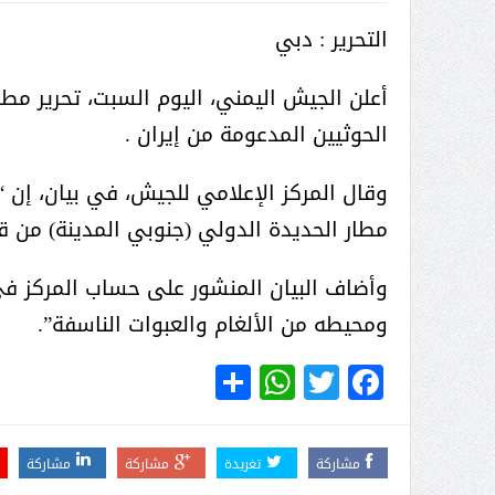
( محمد عوضه البريدي) .. رجل أعمال
التحرير : دبي
بمواصفات إنسانية نادرة
أعلن الجيش اليمني، اليوم السبت، تحرير مط
الحوثيين المدعومة من إيران .
وقال المركز الإعلامي للجيش، في بيان، ‏إن
مطار ‎الحديدة الدولي (جنوبي المدينة) من قبضة مليشيات الحوثي”.
وأضاف البيان المنشور على حساب المركز في 
ومحيطه من الألغام والعبوات الناسفة”.
WhatsApp
Share
Twitter
Facebook
ر الثقافة في واحة الإبداع
بمشاركة صاحبة السمو الملكي
الاميره نجود بنت هذلول بن
مشاركة
تغريدة
مشاركة
مشاركة