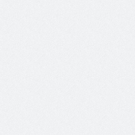
الشيخ صالح بن حسين آل سلامة
المؤشرات الجغرافية ل
يحصل على الدكتوراة في الإدارة من
عمل ينظمها م
أكاديمية(جيت) البريطانية