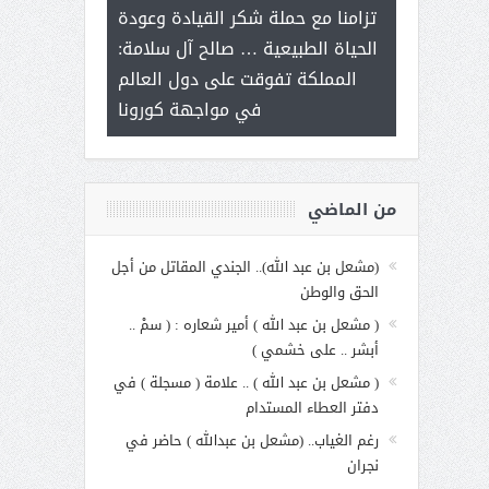
ر على برامج
للإبداع ال
تزامنا مع حملة شكر القيادة وعودة
 هي أساس
مع الأمين الع
الحياة الطبيعية … صالح آل سلامة:
عملنا
بنت عبد 
المملكة تفوقت على دول العالم
الاجت
في مواجهة كورونا
من الماضي
(مشعل بن عبد الله).. الجندي المقاتل من أجل
الحق والوطن
( مشعل بن عبد الله ) أمير شعاره : ( سمْ ..
أبشر .. على خشمي )
( مشعل بن عبد الله ) .. علامة ( مسجلة ) في
دفتر العطاء المستدام
رغم الغياب.. (مشعل بن عبدالله ) حاضر في
نجران