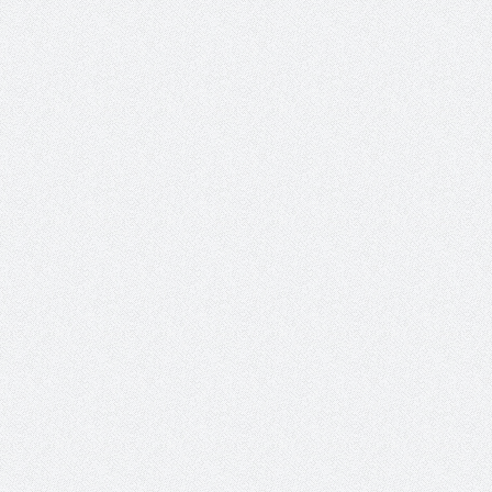
والمدير السابق للأكاديمية الأولمبية
الانتخابات لن تؤث
في الامارات د . عبد الملك جاني :
المجلس والشفافية
منتدى ( اكتشاف المواهب
الاجتماعية ) فرصة للتوأمة بين
الرياضة والعمل الاجتماعي