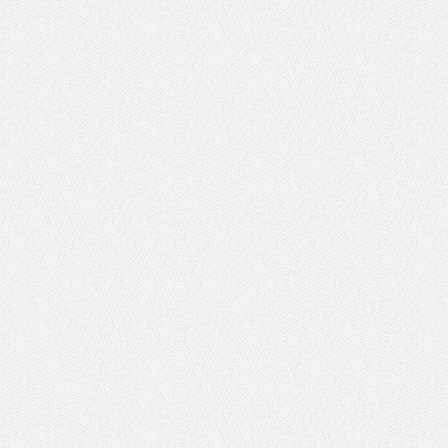
 عبد العزيز.. ملك القلوب
( مشعل بن عبد الله ) … عاشق
نجران
سبة انعقاد ملتقى (الوطن
وزير حقوق الإنسان اليمني يؤكد أن