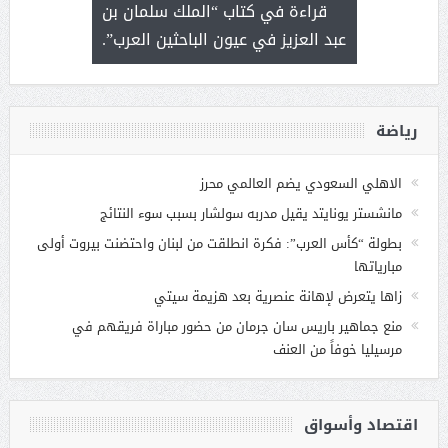
 رجل لايعرف
قراءة في كتاب “الملك سلمان بن
ثمار 
 التحديات
عبد العزيز في عيون الباحثين العرب”.
رياضة
الاهلي السعودي يضم العالمي محرز
مانشستر يونايتد يقيل مدربه سولشار بسبب سوء النتائج
بطولة “كأس العرب”: فكرة انطلقت من لبنان واحتضنت بيروت أولى
مبارياتها
زاها يتعرض لإهانة عنصرية بعد هزيمة سيتي
منع جماهير باريس سان جرمان من حضور مباراة فريقهم في
مرسيليا خوفاً من العنف
اقتصاد وأسواق