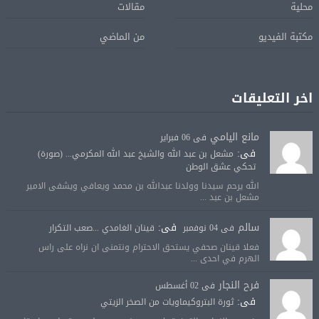
محلية
مقالات
مكتبة الفيديو
من الماضي
اخر التعليقات
مانع اليامي
فى 06 فبراير
فى:
مشعل بن عبد الله والشيخ عبد الله المكرمي... (صورة)
تحكي عشق الوطن
الله يرحم سيدنا وولدنا عبدالله بن محمد ويعافي ويشفى الامير
مشعل بن عبد ...
سالم
فى:
فى 04 نوفمبر
قينان الغامدي ...صعب التكرار
فعلا قينان صحفي يستحق الاحترام ونتمنى ان نراه على راس
الهرم في احدى ...
فرح النجار
فى 02 أغسطس
فى:
ثورة البتروكيماويات من الصخر الزيتي