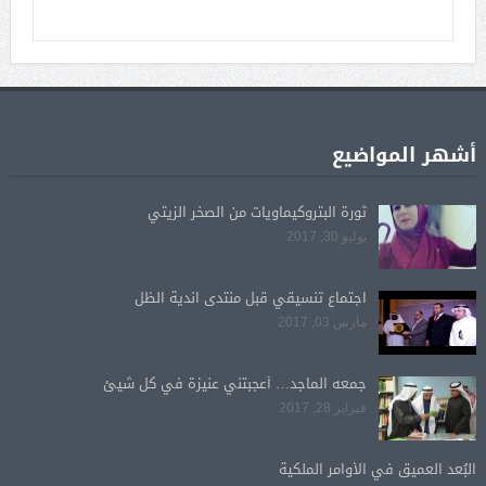
أشهر المواضيع
ثورة البتروكيماويات من الصخر الزيتي
يوليو 30, 2017
اجتماع تنسيقي قبل منتدى اندية الظل
مارس 03, 2017
جمعه الماجد… أعجبتني عنيزة في كل شيئ
فبراير 28, 2017
البُعد العميق في الأوامر الملكية