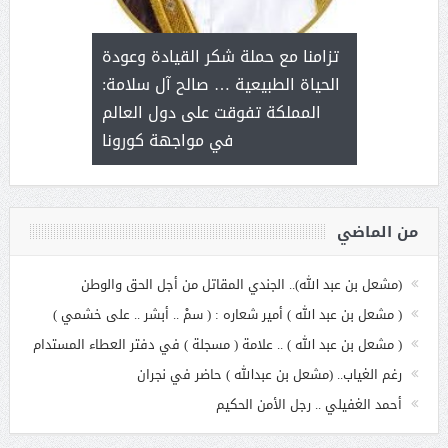
د آل شرمه:
بمناسب
ثر على برامج
للإبداع ا
تزامنا مع حملة شكر القيادة وعودة
ة هي أساس
مع الأمين ال
الحياة الطبيعية … صالح آل سلامة:
عملنا
بنت عبد
المملكة تفوقت على دول العالم
الاج
في مواجهة كورونا
من الماضي
(مشعل بن عبد الله).. الجندي المقاتل من أجل الحق والوطن
( مشعل بن عبد الله ) أمير شعاره : ( سمْ .. أبشر .. على خشمي )
( مشعل بن عبد الله ) .. علامة ( مسجلة ) في دفتر العطاء المستدام
رغم الغياب.. (مشعل بن عبدالله ) حاضر في نجران
أحمد الغفيلي .. رجل الأمن الحكيم