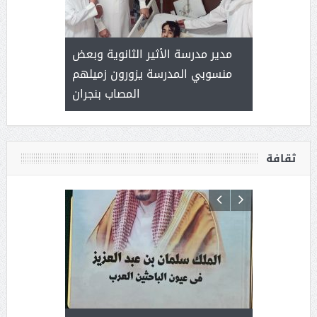
 ) .. ميراث
مدير مدرسة الأثير الثانوية وبعض
( محمد عوضه
العطاء
منسوبي المدرسة يزورون زميلهم
المصاب بنجران
ثقافة