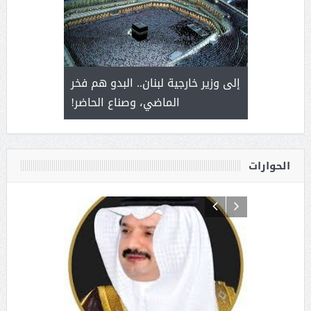
. أمير يحمل
إلى وزير خارجية لبنان.. البدو هم فخر
سلمان بن 
ذى من عشق
الماضي، وصناع الحاضر!
القيادة
الحوارات