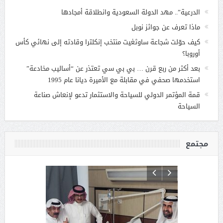
الدرعية”.. مهد الدولة السعودية وانطلاقة أمجادها
ماذا تعرف عن جوائز نوبل
كيف حوّلت شجاعة ساوثغيت منتخب إنكلترا وقادته إلى نهائي كأس
أوروبا؟
بعد أكثر من ربع قرن … بي بي سي تعتذر عن “أساليب مخادعة”
استخدمها صحفي في مقابلة مع الأميرة ديانا عام 1995
قمة المؤتمر الدولي للسياحة والاستثمار تدعو لإنعاش صناعة
السياحة
مجتمع