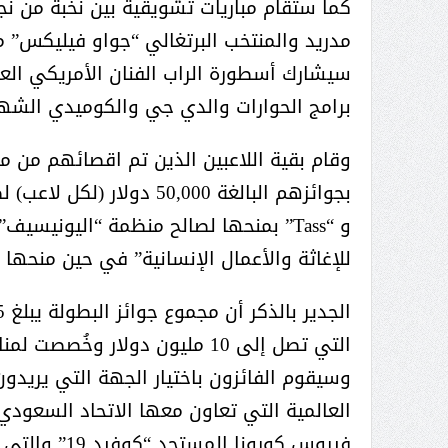
عبدالعزيز ال سعود المشرف العام
كما ستقام مباريات تشويقية بين نخبة من نج
على ملف دعم وتطوير وتمكين
مدريد والمنتخب البرتغالي “جواو فيليكس” م
الباعة الجائلين هيئة الصحفيين
سيشارك أسطورة الراب الفنان الأمريكي ال
السعوديين فرع نجران ينظم ورشة
برامج الحوارات والدي جي والكوميدي الشه
عمل ( الإعلام والتنمية ):
وقام بقية اللاعبين الذين تم اقصائهم من مر
و “Tass” بمنحها لصالح منظمة “اليونيس
للإغاثة والأعمال الإنسانية” في حين منحها “Shellzz” لصالح “دايركت ريليف”
التي تصل إلى 10 مليون دولار و
وسيقوم الفائزون باختيار الجهة التي يريد
العالمية التي تعاون معها الاتحاد السعودي 
فيروس كورونا