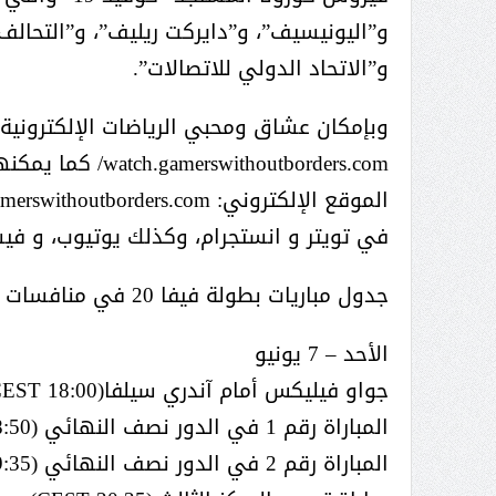
و”اليونيسيف”، و”دايركت ريليف”، و”التحالف 
و”الاتحاد الدولي للاتصالات”.
وبإمكان عشاق ومحبي الرياضات الإلكترونية م
ithoutborders.com
في تويتر و انستجرام، وكذلك يوتيوب، و فيسب
جدول مباريات بطولة فيفا 20 في منافسات محترفي العالم ضمن بطولة لاعبون بلا حدود
الأحد – 7 يونيو
جواو فيليكس أمام آندري سيلفا(18:00 CEST)
المباراة رقم 1 في الدور نصف النهائي (18:50 CEST)
المباراة رقم 2 في الدور نصف النهائي (19:35 CEST)