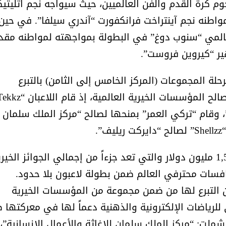
وم كرة القدم والفن العالميين، حيث سيواجه نجم اتليتيك
واطنه نجم آينتراخت فرانكفورت “آندري سيلفا”. في حين
عالمي “سنوب دوغ” في البطولة بمواجهته لمواطنه مقد
ير “كيروين فروست”.
حلة المجموعات (المركز الخامس إلى الثامن) بالتبرع
يف”، وقام “تركي العمر” بمنحها لصالح “مركز الملك سلمان
.
الجدير بالذكر أن مجموع جوائز البطولة يبلغ 1,5 مليون دولار والتي تعد جزءاً من إجمالي الجوائز الخي
خُصصت لمنافسات محترفي العالم ضمن بطولة لاعبون بلا حدود.
ون التبرع لها من ضمن مجموعة من المؤسسات الخيرية
للرياضات الإلكترونية والذهنية دعماً لها في معركتها 
 المستجد “كوفيد 19” والتي شملت: “مركز الملك سلمان للإغاثة والأعمال الإنسانية”،