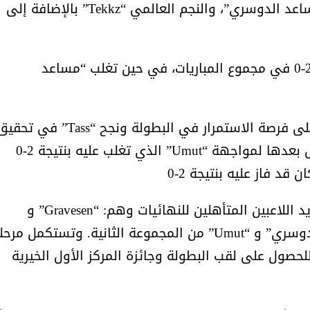
format وضمت: النجم السعودي العالمي “مساعد الدوسري”، والنجم العالمي “Tekkz” بالإضافة إلى
أمل البنيان .. طبيبة فوق العادة .:
الأميرة (نجود بنت هذلول
وتفوق “Umut” على خصمه “Tekkz” بنتيجة 2-0 في مجموع المباريات، في حين تغلب “مساعد
والتقى بعدها “Tass” مع “Tekkz” للحصول على فرصة الاستمرار في البطولة ونجح “Tass” في ت
الانتصار بمجموع المباريات وبنتيجة 2-0 ، تأهل بعدها لمواجهة “Umut” الذي تغلب عليه بنتيجة 2-0
د فاز عليه بنتيجة 2-0
ومع ختام منافسات المجموعات فقد تم تحديد اللاعبين المتأهلين للنهائيات وهم: “Gravesen” و
“Damie” من المجموعة الأولى، و”مساعد الدوسري” و “Umut” من المجموعة الثانية. وتستكمل مر
لحصول على لقب البطولة وجائزة المركز الأول الخيرية
مسابقة المشيقح تعلن فرسان
أ.د. فهد المغلوث ) .. 
النسخة الخامسة
المستحيل ويعشق