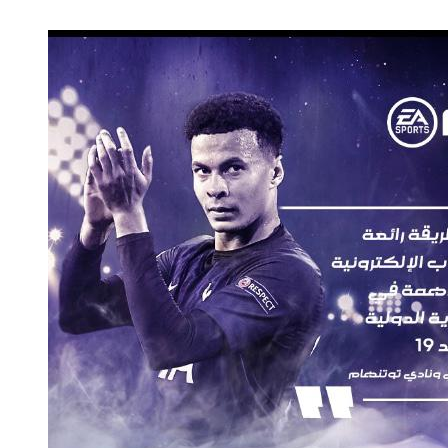
والمدير السابق للأكاديمية الأولمبية
الانتخابات لن تؤث
في الامارات د . عبد الملك جاني :
المجلس والشفافية
منتدى ( اكتشاف المواهب
الاجتماعية ) فرصة للتوأمة بين
الرياضة والعمل الاجتماعي