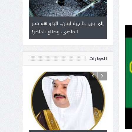
 أمير يحمل
إلى وزير خارجية لبنان.. البدو هم فخر
سلمان بن ع
ذى من عشق
الماضي، وصناع الحاضر!
القيادة
الحوارات
 آل شرمه:
بمناسبة