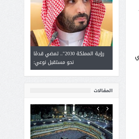
لتمور ورشة
رؤية المملكة 2030".. تمضي قدمًا
الشيخ صا
اعي
وسم عنيزة
نحو مستقبل نوعي:
يحصل على الد
أك
المقالات