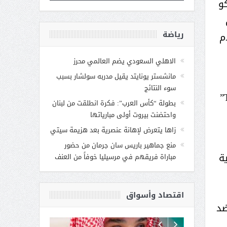
و
رياضة
م
الاهلي السعودي يضم العالمي محرز
مانشستر يونايتد يقيل مدربه سولشار بسبب
سوء النتائج
بجوائزهم البالغة 50,000 دولار (لكل لاعب) لصالح المؤسسات الخيرية العالمية، إذ قام اللاعبان “Tekkz”
بطولة “كأس العرب”: فكرة انطلقت من لبنان
واحتضنت بيروت أولى مبارياتها
زاها يتعرض لإهانة عنصرية بعد هزيمة سيتي
منع جماهير باريس سان جرمان من حضور
رية
مباراة فريقهم في مرسيليا خوفاً من العنف
اقتصاد وأسواق
ضد