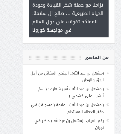
ر على برامج
للإبداع ال
تزامنا مع حملة شكر القيادة وعودة
 هي أساس
مع الأمين الع
الحياة الطبيعية … صالح آل سلامة:
عملنا
بنت عبد 
المملكة تفوقت على دول العالم
الاجت
في مواجهة كورونا
من الماضي
(مشعل بن عبد الله).. الجندي المقاتل من أجل
الحق والوطن
( مشعل بن عبد الله ) أمير شعاره : ( سمْ ..
أبشر .. على خشمي )
( مشعل بن عبد الله ) .. علامة ( مسجلة ) في
دفتر العطاء المستدام
رغم الغياب.. (مشعل بن عبدالله ) حاضر في
نجران