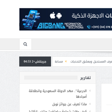
التحديات
جرينتش+2 04:53
مسابقة المشيقح تعلن فرسان النسخة الخامسة
بمشاركة صاحبة السمو
تقارير
الدرعية”.. مهد الدولة السعودية وانطلاقة
أمجادها
ماذا تعرف عن جوائز نوبل
كيف حوّلت شجاعة ساوثغيت منتخب إنكلترا