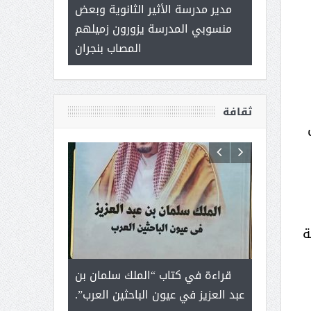
 ) .. ميراث
مدير مدرسة الأثير الثانوية وبعض
( محمد عوضه 
العطاء
منسوبي المدرسة يزورون زميلهم
ب
المصاب بنجران
ثقافة
حقيق
حلة
رجل لايعرف
قراءة في كتاب “الملك سلمان بن
ثمار ا
 التحديات
عبد العزيز في عيون الباحثين العرب”.