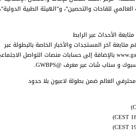
العالمي للقاحات والتحصين”، و”الهيئة الطبية الدولية”،
تابعة الأحداث عبر الرابط
watch.gamersw/ كما يمكنهم متابعة آخر المستجدات والأخبار الخاصة بالبطولة عبر
الشيخ صالح بن حسين آل سلامة
المؤشرات الجغرافية ل
الموقع الإلكتروني: www.gamerswithoutborders.com بالإضافة إلى حسابات منصات التواصل الاجتم
يحصل على الدكتوراة في الإدارة من
عمل ينظمها م
وك و سناب شات عبر معرف @GWBPS.
أكاديمية(جيت) البريطانية