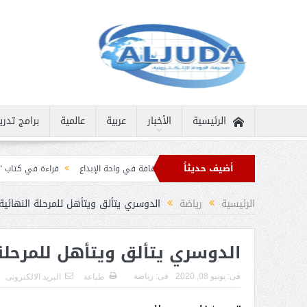
الرئيسية
الأخبار
عربية
عالمية
برامج تدري
أضيف حديثاً
 نادرة
ثمار الثقافة في واحة الإبداع
قراءة في كتاب “الملك سلمان بن عبد العز
يات تهنئة من قادة الدول الإسلامية بمناسبة عيد الفطر
الرئيسية
رياضة
الدوسري يتألق ويتأهل للمرحلة النهائية
الدوسري يتألق ويتأهل للمرحلة 
فى:
يونيو 08, 2020
فى:
رياضة
طباعة
البريد الالكترونى