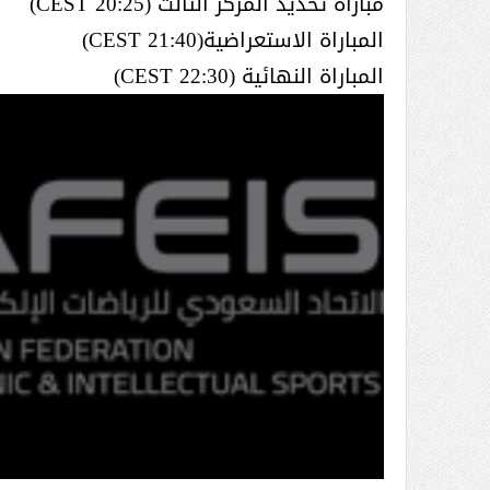
مباراة تحديد المركز الثالث (20:25 CEST)
المباراة الاستعراضية(21:40 CEST)
المباراة النهائية (22:30 CEST)
 عبد العزيز.. ملك القلوب
( مشعل بن عبد الله ) … عاشق
نجران
سبة انعقاد ملتقى (الوطن
وزير حقوق الإنسان اليمني يؤكد أن