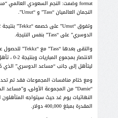
( محمد عوضه البريدي) .. رجل أعمال
بمواصفات إنسانية نادرة
النجمان العالميان “Tass” و “Umut”.
الدوسري” على “Tass” بنفس النتيجة.
ليتأهل إلى جانب “مساعد الدوسري” الذي كان ق
النهائيات يوم غد حيث سيتواجه المتأهلون ل
ر الثقافة في واحة الإبداع
بمشاركة صاحبة السمو الملكي
المقدرة بمبلغ 400,000 دولار.
الاميره نجود بنت هذلول بن