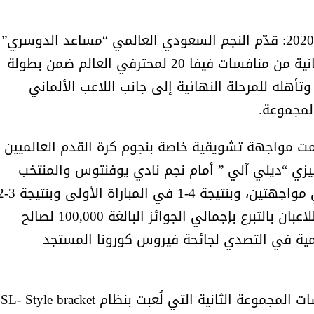
الرياض، المملكة العربية السعودية، 6 يونيو 2020: قدّم النجم السعودي العالمي “مساعد الدوسري”
مستويات رائعة في مواجهات المجموعة الثانية من منافسات فيفا 20 لمحترفي العالم ضمن بطولة
تأهله للمرحلة النهائية إلى جانب اللاعب الألماني
ت مواجهة تشويقية خاصة بنجوم كرة القدم العالميين
ليزي “ديلي آلي ” أمام نجم نادي يوفنتوس والمنتخب
الارجنتيني “باولو ديبالا” الذي تغلب عليه في مواجهتين،
في المباراة الثانية. وبعد نهاية اللقاء قام اللاعبان بالتبرع بإجمالي الجوائز البالغة 100,000 لصالح
لمية في التصدي لجائحة فيروس كورونا المستجد
وبعد ذلك بدأت المواجهات الرئيسية بمنافسات المجموعة الثانية التي لُعبت بنظام le bracket