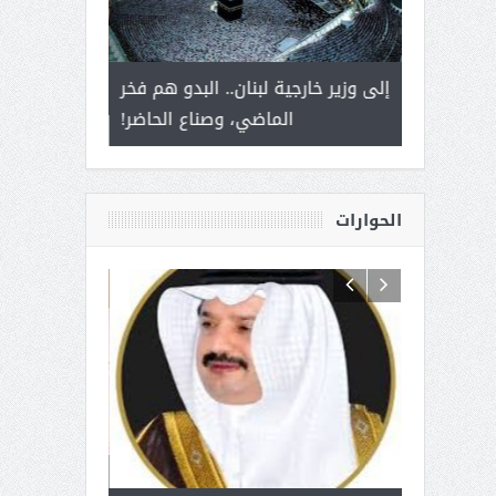
 أمير يحمل
إلى وزير خارجية لبنان.. البدو هم فخر
سلمان بن ع
ذى من عشق
الماضي، وصناع الحاضر!
القيادة
الحوارات
 آل شرمه:
بمناسبة