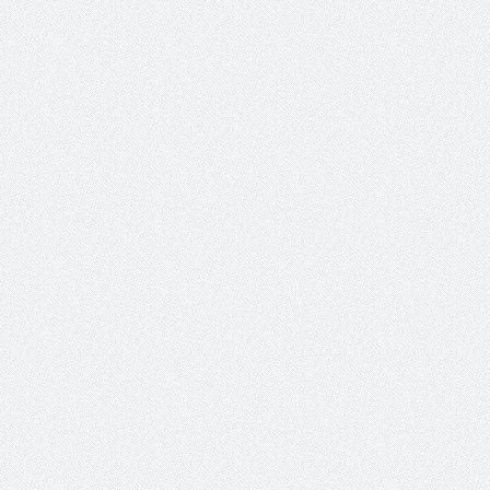
عبدالعزيز ال سعود المشرف العام
على ملف دعم وتطوير وتمكين
الباعة الجائلين هيئة الصحفيين
السعوديين فرع نجران ينظم ورشة
عمل ( الإعلام والتنمية ):