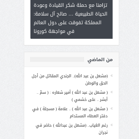
ر على برامج
للإبداع ال
تزامنا مع حملة شكر القيادة وعودة
 هي أساس
مع الأمين الع
الحياة الطبيعية … صالح آل سلامة:
عملنا
بنت عبد 
المملكة تفوقت على دول العالم
الاجت
في مواجهة كورونا
من الماضي
(مشعل بن عبد الله).. الجندي المقاتل من أجل
الحق والوطن
( مشعل بن عبد الله ) أمير شعاره : ( سمْ ..
أبشر .. على خشمي )
( مشعل بن عبد الله ) .. علامة ( مسجلة ) في
دفتر العطاء المستدام
رغم الغياب.. (مشعل بن عبدالله ) حاضر في
نجران