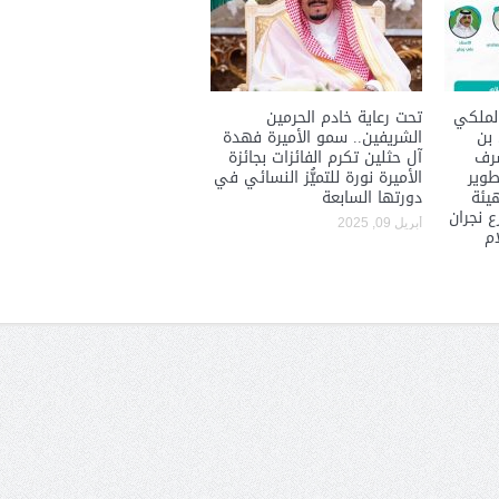
أمل البنيان .. طبيبة فوق العادة .:
الأميرة (نجود بنت هذلول
لملكي
تحت رعاية خادم الحرمين
 بن
الشريفين.. سمو الأميرة فهدة
شرف
آل حثلين تكرم الفائزات بجائزة
طوير
الأميرة نورة للتميُّز النسائي في
هيئة
دورتها السابعة
 نجران
أبريل 09, 2025
ام
مسابقة المشيقح تعلن فرسان
أ.د. فهد المغلوث ) .. 
النسخة الخامسة
المستحيل ويعشق