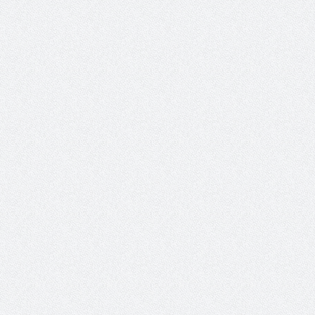
والمدير السابق للأكاديمية الأولمبية
الانتخابات لن تؤث
في الامارات د . عبد الملك جاني :
المجلس والشفافية
منتدى ( اكتشاف المواهب
الاجتماعية ) فرصة للتوأمة بين
الرياضة والعمل الاجتماعي