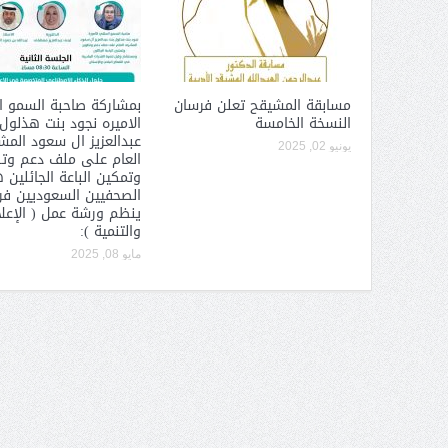
( محمد عوضه البريدي) .. رجل أعمال
بمواصفات إنسانية نادرة
مسابقة المشيقح تعلن فرسان
بمشاركة صاحبة السمو ا
النسخة الخامسة
الاميره نجود بنت هذلول
عبدالعزيز ال سعود الم
يونيو 02, 2025
العام على ملف دعم وت
وتمكين الباعة الجائلين 
الصحفيين السعوديين فرع
ينظم ورشة عمل ( الإعل
والتنمية ):
مايو 08, 2025
ر الثقافة في واحة الإبداع
بمشاركة صاحبة السمو الملكي
الاميره نجود بنت هذلول بن