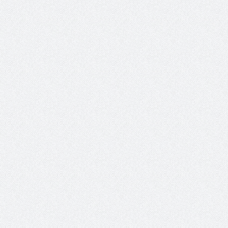
حوار يحمل جينات الوطن مع الأمير
( مشعل بن عبد الله ) ..
مشعل بن عبد الله بن عبد العزيز
جينات الوطن ويتغ
عضو مجلس الشارقة الرياضي
رئيس غرفة نجران محيميد