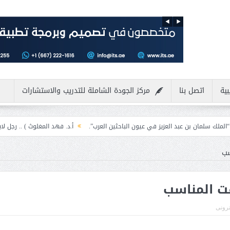
بية
اتصل بنا
مركز الجودة الشاملة للتدريب والاستشارات
د العزيز في عيون الباحثين العرب”.
أ.د. فهد المغلوث ) .. رجل لايعرف المستحيل و
سب
قت المناسب
ترونى