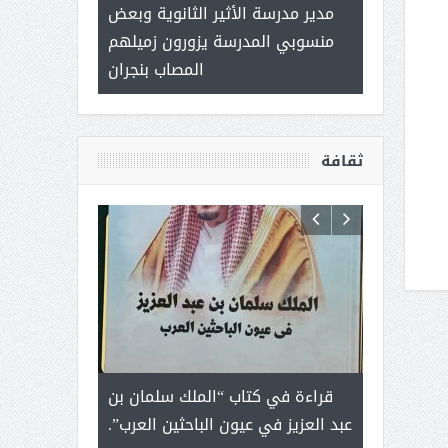
 ) .. ميراث
مدير مدرسة الأثير الثانوية وبعض
( محمد عوضه 
العطاء
منسوبي المدرسة يزورون زميلهم
ب
المصاب بنجران
ثقافة
رجل لايعرف
قراءة في كتاب “الملك سلمان بن
ثمار ا
 التحديات
عبد العزيز في عيون الباحثين العرب”.