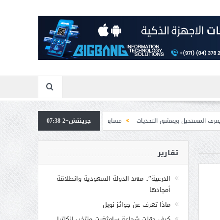
يعشق التحديات
جرينتش+2 07:38
مسابقة المشيقح تعلن فرسان النسخة الخامسة
بمشاركة صاحبة
تقارير
الدرعية”.. مهد الدولة السعودية وانطلاقة
أمجادها
ماذا تعرف عن جوائز نوبل
كيف حوّلت شجاعة ساوثغيت منتخب إنكلترا