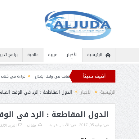
الرئيسية
الأخبار
عربية
عالمية
برامج تدري
أضيف حديثاً
نسانية نادرة
ثمار الثقافة في واحة الإبداع
قراءة في كتاب “الملك سلمان بن عب
ان برقيات تهنئة من قادة الدول الإسلامية بمناسبة عيد الفطر
الرئيسية
الأخبار
الدول المقاطعة : الرد في الوقت المنا
الدول المقاطعة : الرد في الو
فى:
يوليو 05, 2017
فى:
الأخبار
,
عربية
طباعة
البريد الالك