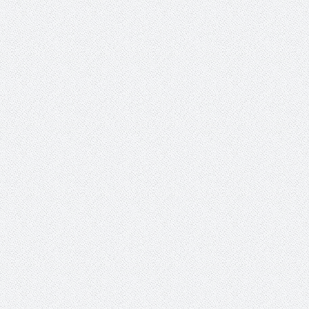
الشيخ صالح بن حسين آل سلامة
المؤشرات الجغرافية ل
يحصل على الدكتوراة في الإدارة من
عمل ينظمها م
أكاديمية(جيت) البريطانية