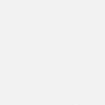
 عبد العزيز.. ملك القلوب
( مشعل بن عبد الله ) … عاشق
نجران
سبة انعقاد ملتقى (الوطن
وزير حقوق الإنسان اليمني يؤكد أن