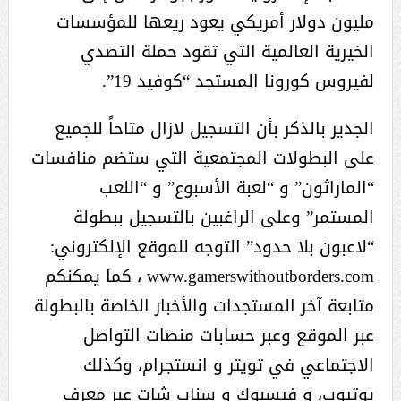
مليون دولار أمريكي يعود ريعها للمؤسسات
الخيرية العالمية التي تقود حملة التصدي
لفيروس كورونا المستجد “كوفيد 19”.
الجدير بالذكر بأن التسجيل لازال متاحاً للجميع
على البطولات المجتمعية التي ستضم منافسات
“الماراثون” و “لعبة الأسبوع” و “اللعب
المستمر” وعلى الراغبين بالتسجيل ببطولة
“لاعبون بلا حدود” التوجه للموقع الإلكتروني:
www.gamerswithoutborders.com ، كما يمكنكم
متابعة آخر المستجدات والأخبار الخاصة بالبطولة
عبر الموقع وعبر حسابات منصات التواصل
الاجتماعي في تويتر و انستجرام، وكذلك
يوتيوب، و فيسبوك و سناب شات عبر معرف