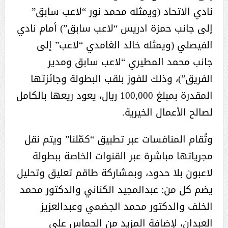
نادي الاتحاد (ويمثله محمد نور “لاعب سابق”
إلى جانب حمزة ادريس “لاعب سابق”) أمام نادي
الفيصلي (ويمثله خالد الغامدي “لاعب” إلى
جانب محمد المطيري “لاعب سابق ومدير
الفريق”)، وذلك للفوز بلقب البطولة وجائزتها
المقدرة بمبلغ 100,000 ريال، يعود ريعها بالكامل
لصالح الأعمال الخيرية.
وتُقام المنافسات عبر تطبيق “كمّلنا” ويتم نقل
مجرياتها مباشرة عبر القنوات الخاصة ببطولة
لاعبون بلا حدود، وبمشاركة طاقم تعليق وتحليل
يضم كل من: عبدالمجيد الكناني والدكتور محمد
الخلف والدكتور محمد الجضمي وعبدالعزيز
العبدان، لإضافة المزيد من الحماس على