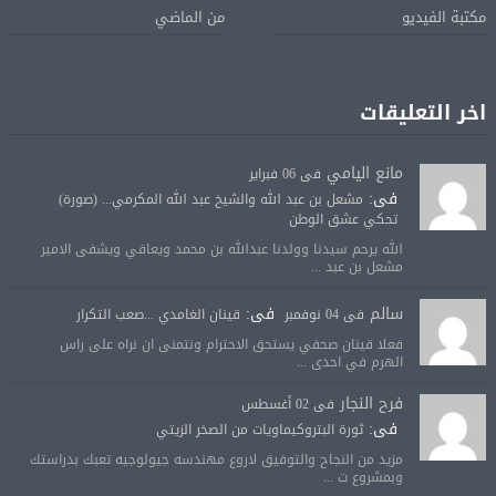
مكتبة الفيديو
من الماضي
اخر التعليقات
مانع اليامي
فى 06 فبراير
فى:
مشعل بن عبد الله والشيخ عبد الله المكرمي... (صورة)
تحكي عشق الوطن
الله يرحم سيدنا وولدنا عبدالله بن محمد ويعافي ويشفى الامير
مشعل بن عبد ...
سالم
فى:
فى 04 نوفمبر
قينان الغامدي ...صعب التكرار
فعلا قينان صحفي يستحق الاحترام ونتمنى ان نراه على راس
الهرم في احدى ...
فرح النجار
فى 02 أغسطس
فى:
ثورة البتروكيماويات من الصخر الزيتي
مزيد من النجاح والتوفيق لاروع مهندسه جيولوجيه تعبك بدراستك
وبمشروع ت ...