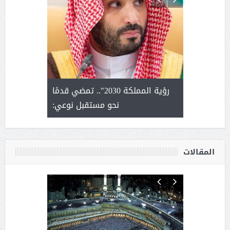
لتمور ورشة
رؤية المملكة 2030".. تمضي قدمًا
الشيخ ص
وسم عنيزة
نحو مستقبل نوعي:
يحصل على ال
أ
المقالات