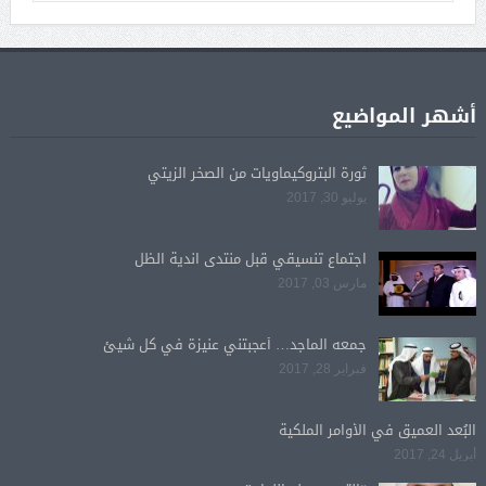
أشهر المواضيع
ثورة البتروكيماويات من الصخر الزيتي
يوليو 30, 2017
اجتماع تنسيقي قبل منتدى اندية الظل
مارس 03, 2017
جمعه الماجد… أعجبتني عنيزة في كل شيئ
فبراير 28, 2017
البُعد العميق في الأوامر الملكية
أبريل 24, 2017