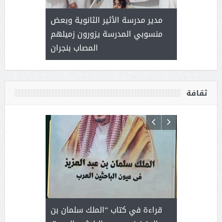
 ) .. ميراث
مدير مدرسة الأثير الثانوية وبعض
( محمد عوضه
العطاء
منسوبي المدرسة يزورون زميلهم
المصاب بنجران
ثقافة
 رجل لايعرف
قراءة في كتاب “الملك سلمان بن
ثمار 