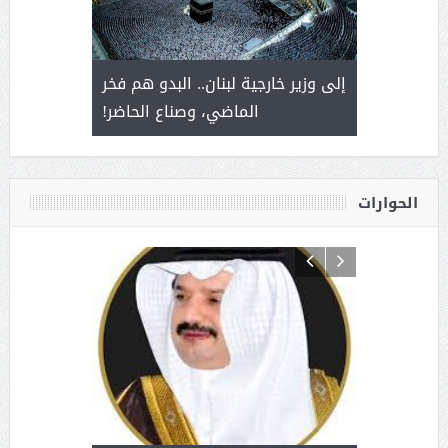
. أمير يحمل
إلى وزير خارجية لبنان.. البدو هم فخر
سلمان بن 
ذى من عشق
الماضي، وصناع الحاضر!
القيادة
الحوارات
د آل شرمه:
بمناسب