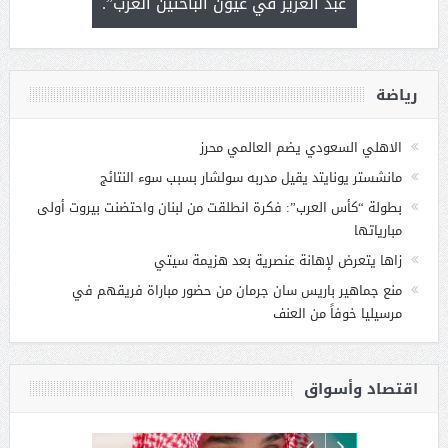
 التحديات
عبد العزيز في عيون الباحثين العرب”.
رياضة
الاهلي السعودي يضم العالمي محرز
مانشستر يونايتد يقيل مدربه سولشار بسبب سوء النتائج
بطولة “كأس العرب”: فكرة انطلقت من لبنان واحتضنت بيروت أولى
مبارياتها
زاها يتعرض لإهانة عنصرية بعد هزيمة سيتي
منع جماهير باريس سان جرمان من حضور مباراة فريقهم في
مرسيليا خوفاً من العنف
اقتصاد وأسواق