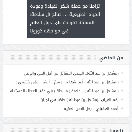
ثر على برامج
للإبداع ا
تزامنا مع حملة شكر القيادة وعودة
ة هي أساس
مع الأمين ال
الحياة الطبيعية … صالح آل سلامة:
عملنا
بنت عبد
المملكة تفوقت على دول العالم
الاج
في مواجهة كورونا
من الماضي
(مشعل بن عبد الله).. الجندي المقاتل من أجل الحق والوطن
( مشعل بن عبد الله ) أمير شعاره : ( سمْ .. أبشر .. على خشمي )
( مشعل بن عبد الله ) .. علامة ( مسجلة ) في دفتر العطاء المستدام
رغم الغياب.. (مشعل بن عبدالله ) حاضر في نجران
أحمد الغفيلي .. رجل الأمن الحكيم
تابعونا