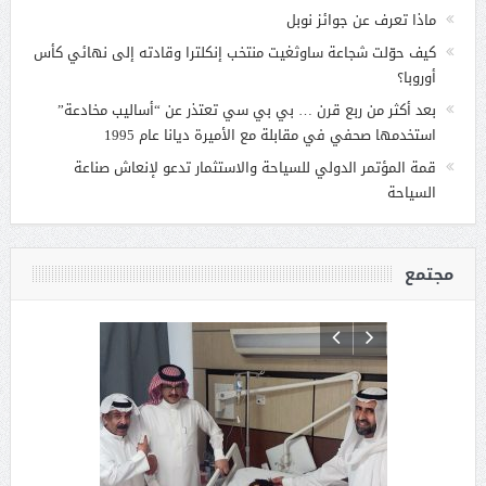
ماذا تعرف عن جوائز نوبل
كيف حوّلت شجاعة ساوثغيت منتخب إنكلترا وقادته إلى نهائي كأس
أوروبا؟
بعد أكثر من ربع قرن … بي بي سي تعتذر عن “أساليب مخادعة”
استخدمها صحفي في مقابلة مع الأميرة ديانا عام 1995
قمة المؤتمر الدولي للسياحة والاستثمار تدعو لإنعاش صناعة
السياحة
مجتمع