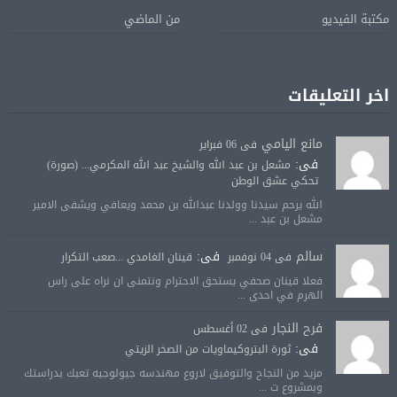
مكتبة الفيديو
من الماضي
اخر التعليقات
مانع اليامي
فى 06 فبراير
فى:
مشعل بن عبد الله والشيخ عبد الله المكرمي... (صورة)
تحكي عشق الوطن
الله يرحم سيدنا وولدنا عبدالله بن محمد ويعافي ويشفى الامير
مشعل بن عبد ...
سالم
فى:
فى 04 نوفمبر
قينان الغامدي ...صعب التكرار
فعلا قينان صحفي يستحق الاحترام ونتمنى ان نراه على راس
الهرم في احدى ...
فرح النجار
فى 02 أغسطس
فى:
ثورة البتروكيماويات من الصخر الزيتي
مزيد من النجاح والتوفيق لاروع مهندسه جيولوجيه تعبك بدراستك
وبمشروع ت ...