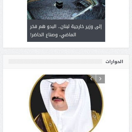
. أمير يحمل
إلى وزير خارجية لبنان.. البدو هم فخر
سلمان بن 
ذى من عشق
الماضي، وصناع الحاضر!
القيادة
الحوارات
د آل شرمه:
بمناسب