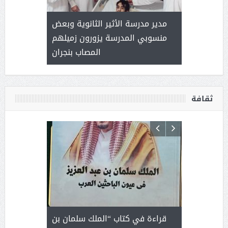
 ) .. ميراث
مدير مدرسة الأثير الثانوية وبعض
( محمد عوضه
العطاء
منسوبي المدرسة يزورون زميلهم
المصاب بنجران
ثقافة
 رجل لايعرف
قراءة في كتاب “الملك سلمان بن
ثمار 