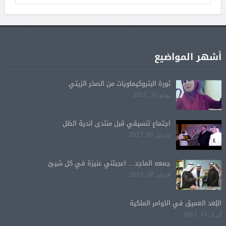
أشهر المواضيع
ثورة البتروكيماويات من الصخر الزيتي
يوليو 30, 2017
اجتماع تنسيقي قبل منتدى اندية الظل
مارس 03, 2017
جمعه الماجد… أعجبتني عنيزة في كل شيئ
فبراير 28, 2017
البُعد العميق في الأوامر الملكية
أبريل 24, 2017