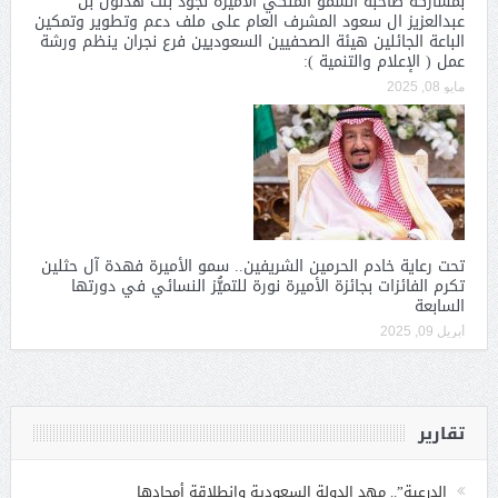
بمشاركة صاحبة السمو الملكي الاميره نجود بنت هذلول بن
عبدالعزيز ال سعود المشرف العام على ملف دعم وتطوير وتمكين
الباعة الجائلين هيئة الصحفيين السعوديين فرع نجران ينظم ورشة
عمل ( الإعلام والتنمية ):
مايو 08, 2025
تحت رعاية خادم الحرمين الشريفين.. سمو الأميرة فهدة آل حثلين
تكرم الفائزات بجائزة الأميرة نورة للتميُّز النسائي في دورتها
السابعة
أبريل 09, 2025
تقارير
الدرعية”.. مهد الدولة السعودية وانطلاقة أمجادها