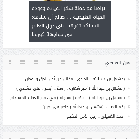
ثر على برامج
للإبداع ا
تزامنا مع حملة شكر القيادة وعودة
ة هي أساس
مع الأمين ال
الحياة الطبيعية … صالح آل سلامة:
عملنا
بنت عبد
المملكة تفوقت على دول العالم
الاج
في مواجهة كورونا
من الماضي
(مشعل بن عبد الله).. الجندي المقاتل من أجل الحق والوطن
( مشعل بن عبد الله ) أمير شعاره : ( سمْ .. أبشر .. على خشمي )
( مشعل بن عبد الله ) .. علامة ( مسجلة ) في دفتر العطاء المستدام
رغم الغياب.. (مشعل بن عبدالله ) حاضر في نجران
أحمد الغفيلي .. رجل الأمن الحكيم