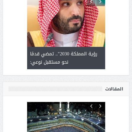
لتمور ورشة
رؤية المملكة 2030".. تمضي قدمًا
الشيخ ص
وسم عنيزة
نحو مستقبل نوعي:
يحصل على ال
أ
المقالات