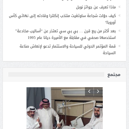
ماذا تعرف عن جوائز نوبل
كيف حوّلت شجاعة ساوثغيت منتخب إنكلترا وقادته إلى نهائي كأس
أوروبا؟
بعد أكثر من ربع قرن … بي بي سي تعتذر عن “أساليب مخادعة”
استخدمها صحفي في مقابلة مع الأميرة ديانا عام 1995
قمة المؤتمر الدولي للسياحة والاستثمار تدعو لإنعاش صناعة
السياحة
مجتمع