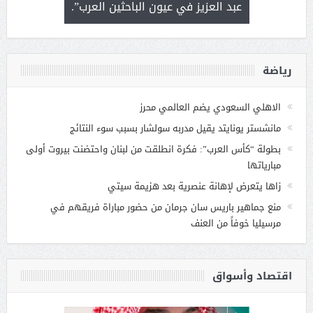
 التحديات
عبد العزيز في عيون الباحثين العرب”.
رياضة
الاهلي السعودي يضم العالمي محرز
مانشستر يونايتد يقيل مدربه سولشار بسبب سوء النتائج
بطولة “كأس العرب”: فكرة انطلقت من لبنان واحتضنت بيروت أولى
مبارياتها
زاها يتعرض لإهانة عنصرية بعد هزيمة سيتي
منع جماهير باريس سان جرمان من حضور مباراة فريقهم في
مرسيليا خوفاً من العنف
اقتصاد وأسواق