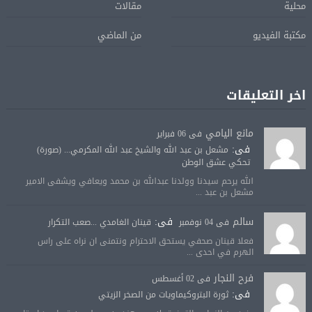
محلية
مقالات
مكتبة الفيديو
من الماضي
اخر التعليقات
مانع اليامي
فى 06 فبراير
فى:
مشعل بن عبد الله والشيخ عبد الله المكرمي... (صورة)
تحكي عشق الوطن
الله يرحم سيدنا وولدنا عبدالله بن محمد ويعافي ويشفى الامير
مشعل بن عبد ...
سالم
فى:
فى 04 نوفمبر
قينان الغامدي ...صعب التكرار
فعلا قينان صحفي يستحق الاحترام ونتمنى ان نراه على راس
الهرم في احدى ...
فرح النجار
فى 02 أغسطس
فى:
ثورة البتروكيماويات من الصخر الزيتي