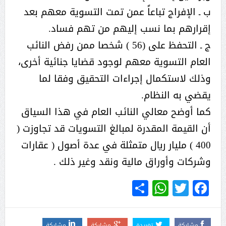
ب ـ الإفراج تباعاً عمن تمت التسوية معهم بعد
إقرارهم بما نسب إليهم من تهم فساد.
ج ـ التحفظ على (56 ) شخصا ممن رفض النائب
العام التسوية معهم لوجود قضايا جنائية أخرى،
وذلك لاستكمال إجراءات التحقيق وفقا لما
يقضي به النظام.
كما أوضح معالي النائب العام في هذا السياق
أن القيمة المقدرة لمبالغ التسويات قد تجاوزت (
400 ) مليار ريال متمثلة في عدة أصول ( عقارات
وشركات وأوراق مالية ونقد وغير ذلك .
WhatsApp
Share
Twitter
Facebook
مشاركة
تغريدة
مشاركة
مشاركة