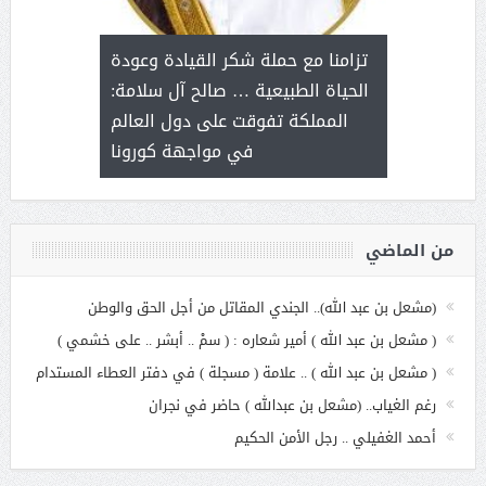
د آل شرمه:
بمناسب
ثر على برامج
للإبداع ا
تزامنا مع حملة شكر القيادة وعودة
ة هي أساس
مع الأمين ال
الحياة الطبيعية … صالح آل سلامة:
عملنا
بنت عبد
المملكة تفوقت على دول العالم
الاج
في مواجهة كورونا
من الماضي
(مشعل بن عبد الله).. الجندي المقاتل من أجل الحق والوطن
( مشعل بن عبد الله ) أمير شعاره : ( سمْ .. أبشر .. على خشمي )
( مشعل بن عبد الله ) .. علامة ( مسجلة ) في دفتر العطاء المستدام
رغم الغياب.. (مشعل بن عبدالله ) حاضر في نجران
أحمد الغفيلي .. رجل الأمن الحكيم