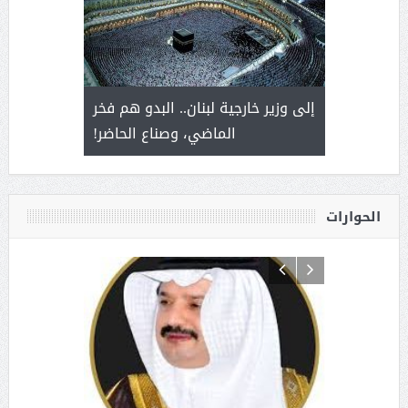
. أمير يحمل
إلى وزير خارجية لبنان.. البدو هم فخر
سلمان بن 
ذى من عشق
الماضي، وصناع الحاضر!
القيادة
الحوارات