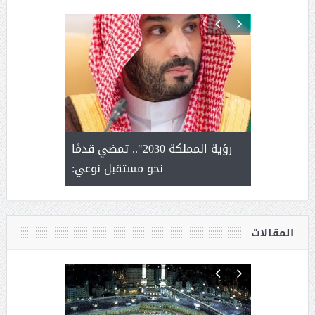
لتمور ورشة
رؤية المملكة 2030".. تمضي قدمًا
الشيخ ص
وسم عنيزة
نحو مستقبل نوعي:
يحصل على ال
أ
المقالات