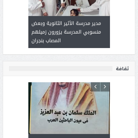
 ) .. ميراث
مدير مدرسة الأثير الثانوية وبعض
( محمد عوضه
العطاء
منسوبي المدرسة يزورون زميلهم
المصاب بنجران
ثقافة