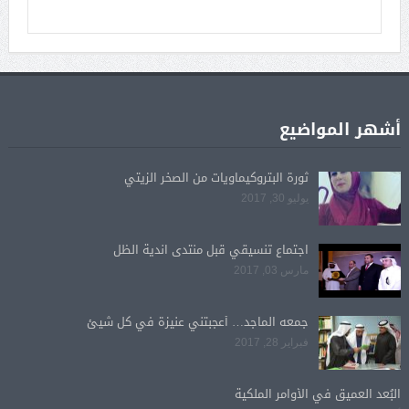
أشهر المواضيع
ثورة البتروكيماويات من الصخر الزيتي
يوليو 30, 2017
اجتماع تنسيقي قبل منتدى اندية الظل
مارس 03, 2017
جمعه الماجد… أعجبتني عنيزة في كل شيئ
فبراير 28, 2017
البُعد العميق في الأوامر الملكية