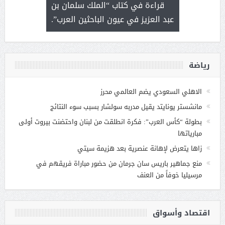
 رجل لايعرف
قراءة في كتاب “الملك سلمان بن
ثمار 
 التحديات
عبد العزيز في عيون الباحثين العرب”.
رياضة
الاهلي السعودي يضم العالمي محرز
مانشستر يونايتد يقيل مدربه سولشار بسبب سوء النتائج
بطولة “كأس العرب”: فكرة انطلقت من لبنان واحتضنت بيروت أولى
مبارياتها
زاها يتعرض لإهانة عنصرية بعد هزيمة سيتي
منع جماهير باريس سان جرمان من حضور مباراة فريقهم في
مرسيليا خوفاً من العنف
اقتصاد وأسواق