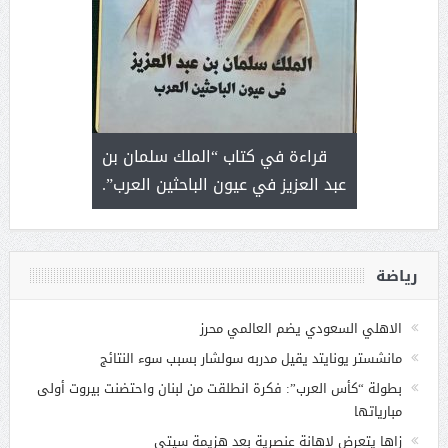
 رجل لايعرف
قراءة في كتاب “الملك سلمان بن
ثمار 
 التحديات
عبد العزيز في عيون الباحثين العرب”.
رياضة
الاهلي السعودي يضم العالمي محرز
مانشستر يونايتد يقيل مدربه سولشار بسبب سوء النتائج
بطولة “كأس العرب”: فكرة انطلقت من لبنان واحتضنت بيروت أولى
مبارياتها
زاها يتعرض لإهانة عنصرية بعد هزيمة سيتي