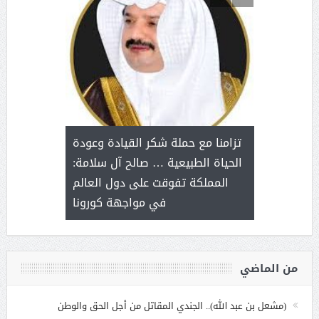
د آل شرمه:
بمناسب
ثر على برامج
للإبداع ا
تزامنا مع حملة شكر القيادة وعودة
ة هي أساس
مع الأمين ال
الحياة الطبيعية … صالح آل سلامة:
عملنا
بنت عبد
المملكة تفوقت على دول العالم
الاج
في مواجهة كورونا
من الماضي
(مشعل بن عبد الله).. الجندي المقاتل من أجل الحق والوطن