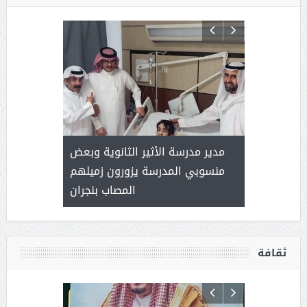
 ) .. ميراث
مدير مدرسة الأثير الثانوية وبعض
( محمد عوضه
العطاء
منسوبي المدرسة يزورون زميلهم
المصاب بنجران
ثقافة