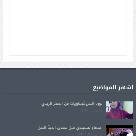
أشهر المواضيع
ثورة البتروكيماويات من الصخر الزيتي
يوليو 30, 2017
اجتماع تنسيقي قبل منتدى اندية الظل
مارس 03, 2017