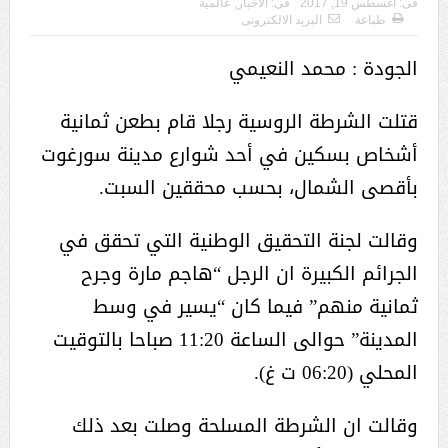
فى:
أغسطس 19, 2017
فى:
الأخبار
,
عالمية
طباعة
البريد الالكترونى
الجودة : محمد النعيمي
قتلت الشرطة الروسية رجلا قام بطعن ثمانية
أشخاص بسكين في أحد شوارع مدينة سورغوت
بأقصى الشمال، بحسب محققين السبت.
وقالت لجنة التحقيق الوطنية التي تحقق في
الجرائم الكبيرة ان الرجل “هاجم مارة وجرح
ثمانية منهم” فيما كان “يسير في وسط
المدينة” حوالى الساعة 11:20 صباحا بالتوقيت
المحلي (06:20 ت غ).
وقالت ان الشرطة المسلحة وصلت بعد ذلك