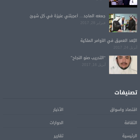
جمعه الماجد… أعجبتني عنيزة في كل شيئ
فبراير 28, 2017
البُعد العميق في الأوامر الملكية
أبريل 24, 2017
“التدريب صنو النجاح”
أبريل 16, 2017
تصنيفات
اقتصاد واسواق
الأخبار
الثقافة
الحوارات
الرئيسية
تقارير