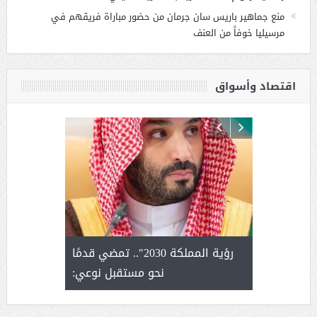
منع جماهير باريس سان جرمان من حضور مباراة فريقهم في
مرسيليا خوفاً من العنف
اقتصاد وأسواق
لتمور ورشة
رؤية المملكة 2030".. تمضي قدمًا
الشيخ ص
وسم عنيزة
نحو مستقبل نوعي:
يحصل على ال
أ