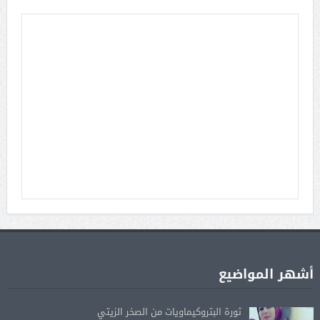
أشهر المواضيع
ثورة البتروكيماويات من الصخر الزيتي