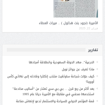
الأميرة (نجود بنت هذلول ) .. ميراث العطاء
فبراير 22, 2025
تقارير
الدرعية”.. مهد الدولة السعودية وانطلاقة أمجادها
ماذا تعرف عن جوائز نوبل
كيف حوّلت شجاعة ساوثغيت منتخب إنكلترا وقادته إلى نهائي كأس
أوروبا؟
بعد أكثر من ربع قرن … بي بي سي تعتذر عن “أساليب مخادعة”
استخدمها صحفي في مقابلة مع الأميرة ديانا عام 1995
قمة المؤتمر الدولي للسياحة والاستثمار تدعو لإنعاش صناعة