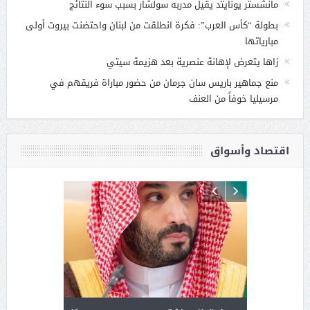
مانشستر يونايتد يقيل مدربه سولشار بسبب سوء النتائج
بطولة “كأس العرب”: فكرة انطلقت من لبنان واحتضنت بيروت أولى
مبارياتها
زاها يتعرض لإهانة عنصرية بعد هزيمة سيتي
منع جماهير باريس سان جرمان من حضور مباراة فريقهم في
مرسيليا خوفاً من العنف
اقتصاد وأسواق