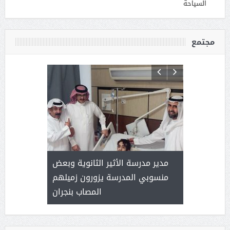
السياحة
مجتمع
 ) .. ميراث
مدير مدرسة الأثير الثانوية وبعض
( محمد عوضه
العطاء
منسوبي المدرسة يزورون زميلهم
المصاب بنجران