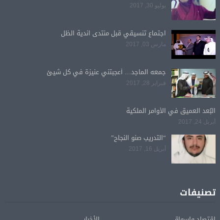
يوليو 30, 2017
اجتماع تنسيقي قبل منتدى اندية الظل
مارس 03, 2017
جمعه الماجد… أعجبتني عنيزة في كل شيئ
فبراير 28, 2017
البُعد العميق في الأوامر الملكية
أبريل 24, 2017
“التدريب صنو النجاح”
أبريل 16, 2017
تصنيفات
اقتصاد واسواق
الأخبار