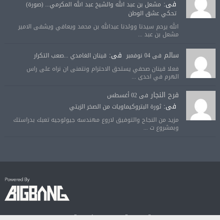
فى:
مشعل بن عبد الله والشيخ عبد الله المكرمي... (صورة)
تحكي عشق الوطن
الله يرحم سيدنا وولدنا عبدالله بن محمد ويعافي ويشفى الامير
مشعل بن عبد ...
سالم
فى:
فى 04 نوفمبر
قينان الغامدي ...صعب التكرار
فعلا قينان صحفي يستحق الاحترام ونتمنى ان نراه على راس
الهرم في احدى ...
فرح النجار
فى 02 أغسطس
فى:
ثورة البتروكيماويات من الصخر الزيتي
مزيد من النجاح والتوفيق لاروع مهندسه جيولوجيه تعبك بدراستك
وبمشروع ت ...
© جميع الحقوق محفوظة لصحيفة الجودة الالكترونية 2018