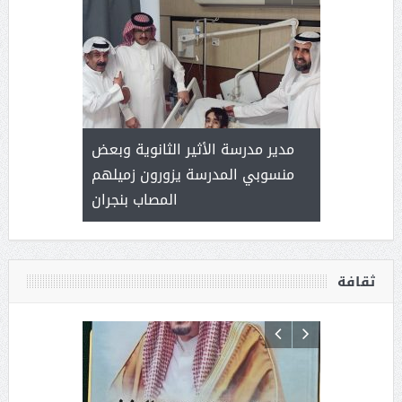
 ) .. ميراث
مدير مدرسة الأثير الثانوية وبعض
( محمد عوضه
العطاء
منسوبي المدرسة يزورون زميلهم
المصاب بنجران
ثقافة