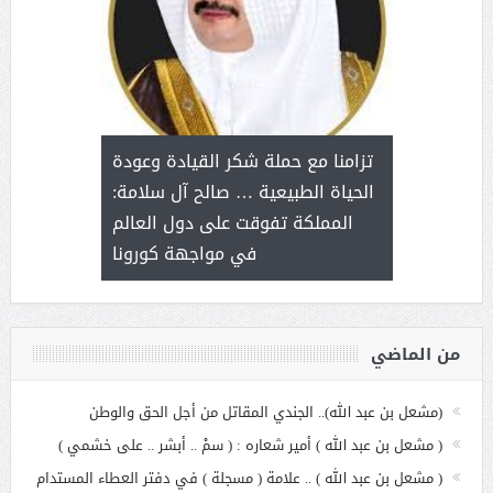
د آل شرمه:
بمناسب
ثر على برامج
للإبداع ا
تزامنا مع حملة شكر القيادة وعودة
ة هي أساس
مع الأمين ال
الحياة الطبيعية … صالح آل سلامة:
عملنا
بنت عبد
المملكة تفوقت على دول العالم
الاج
في مواجهة كورونا
من الماضي
(مشعل بن عبد الله).. الجندي المقاتل من أجل الحق والوطن
( مشعل بن عبد الله ) أمير شعاره : ( سمْ .. أبشر .. على خشمي )
( مشعل بن عبد الله ) .. علامة ( مسجلة ) في دفتر العطاء المستدام