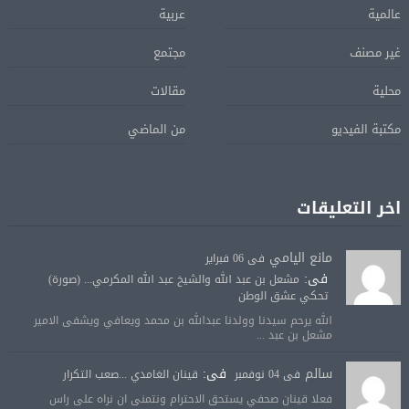
عالمية
عربية
غير مصنف
مجتمع
محلية
مقالات
مكتبة الفيديو
من الماضي
اخر التعليقات
مانع اليامي
فى 06 فبراير
فى:
مشعل بن عبد الله والشيخ عبد الله المكرمي... (صورة)
تحكي عشق الوطن
الله يرحم سيدنا وولدنا عبدالله بن محمد ويعافي ويشفى الامير
مشعل بن عبد ...
سالم
فى:
فى 04 نوفمبر
قينان الغامدي ...صعب التكرار
فعلا قينان صحفي يستحق الاحترام ونتمنى ان نراه على راس