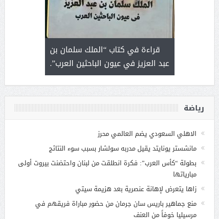
 رجل لايعرف
قراءة في كتاب “الملك سلمان بن
ثمار 
 التحديات
عبد العزيز في عيون الباحثين العرب”.
رياضة
الاهلي السعودي يضم العالمي محرز
مانشستر يونايتد يقيل مدربه سولشار بسبب سوء النتائج
بطولة “كأس العرب”: فكرة انطلقت من لبنان واحتضنت بيروت أولى
مبارياتها
زاها يتعرض لإهانة عنصرية بعد هزيمة سيتي
منع جماهير باريس سان جرمان من حضور مباراة فريقهم في
مرسيليا خوفاً من العنف