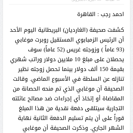
احمد رجب : القاهرة
كشفت صحيفة (الغارديان) البريطانية اليوم الأحد
أن الرئيس الزمبابوي المستقيل روبرت موغابي
(93 عاماً ) وزوجته غريس (52 عاماً) سوف
يحصلان على مبلغ 10 ملايين دولار وراتب شهري
بقيمة 150 ألف دولار بينما تحصل زوجته نظير
تنازله عن السلطة في الأسبوع الماضي. وقالت
الصحيفة أن موغابي الذي تم منحه الحصانة من
المقاضاة أو إتخاذ أي إجراءات ضد مصالح عائلته
التجارية سيتلقى دفعة نقدية من هذا المبلغ
قوراً على أن يتم تسليم الدفعة الثانية نهاية
الشهر الجاري. وذكرت الصحيفة أن موغابي