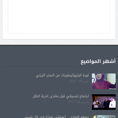
أشهر المواضيع
ثورة البتروكيماويات من الصخر الزيتي
يوليو 30, 2017
اجتماع تنسيقي قبل منتدى اندية الظل
مارس 03, 2017
جمعه الماجد… أعجبتني عنيزة في كل شيئ