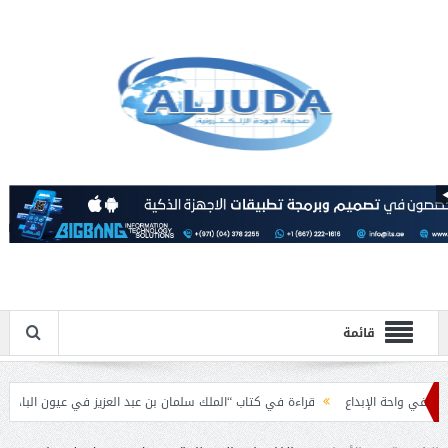
قائمة
ة الإبداع
قراءة في كتاب “الملك سلمان بن عبد العزيز في عيون الباحثين العرب”.
امية بمناسبة عيد الفطر