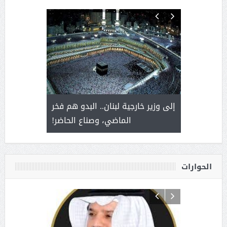
. أمير يحمل
إلى وزير خارجية لبنان.. البدو هم فخر
سلمان بن 
ذى من عشق
الماضي، وصناع الحاضر!
القيادة
الحوارات