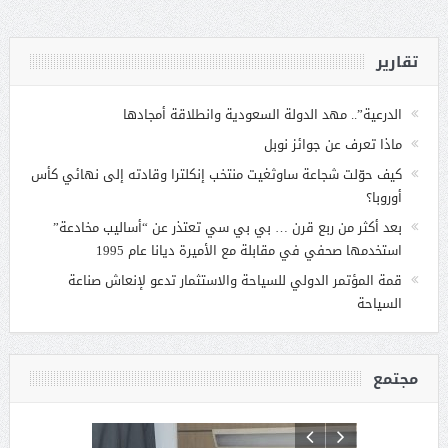
تقارير
الدرعية”.. مهد الدولة السعودية وانطلاقة أمجادها
ماذا تعرف عن جوائز نوبل
كيف حوّلت شجاعة ساوثغيت منتخب إنكلترا وقادته إلى نهائي كأس
أوروبا؟
بعد أكثر من ربع قرن … بي بي سي تعتذر عن “أساليب مخادعة”
استخدمها صحفي في مقابلة مع الأميرة ديانا عام 1995
قمة المؤتمر الدولي للسياحة والاستثمار تدعو لإنعاش صناعة
السياحة
مجتمع