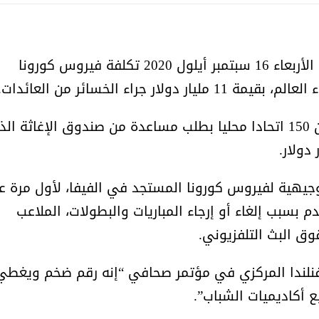
أمل البنيان .. طبيبة فوق العادة .:
الأميرة (نجود بنت هذلول
قدّر الاتحاد الدولي لكرة القدم ـ الفيفا ـ يوم الأربعاء 16 سبتمبر أيلول 2020 تكلفة فيروس كورونا
جراء الخسائر من العائدات.
وتسببت الجائحة حتى الآن الى تقدّم أكثر من 150 اتحادا محليا بطلب مساعدة من صندوق الإغاثة ا
وجيهية لفيروس كورونا المستجد في الفيفا، لأول مرة ع
م بسبب إلغاء أو إرجاء المباريات والبطولات، الملاعب
وق البث التلفزيوني.
لندا المركزي في مؤتمر صحافي “إنه رقم ضخم ويغطي
مسابقة المشيقح تعلن فرسان
أ.د. فهد المغلوث ) .. 
ع أكاديميات الشباب”.
النسخة الخامسة
المستحيل ويعشق