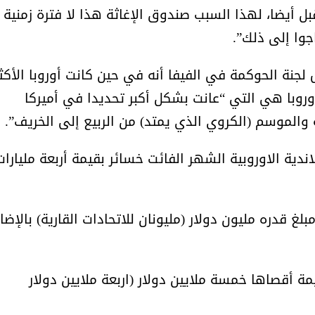
بل أيضا، لهذا السبب صندوق الإغاثة هذا لا فترة زمنية
جوا إلى ذلك”.
جنة الحوكمة في الفيفا أنه في حين كانت أوروبا الأكث
أوروبا هي التي “عانت بشكل أكبر تحديدا في أميركا
ة والموسم (الكروي الذي يمتد) من الربيع إلى الخريف”.
اندية الاوروبية الشهر الفائت خسائر بقيمة أربعة مليارات
غ قدره مليون دولار (مليونان للاتحادات القارية) بالإضا
مة أقصاها خمسة ملايين دولار (اربعة ملايين دولار