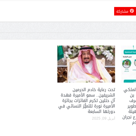
مشاركة
حوار يحمل جينات الوطن مع الأمير
( مشعل بن عبد الله ) ..
مشعل بن عبد الله بن عبد العزيز
جينات الوطن ويتغ
لملكي
تحت رعاية خادم الحرمين
 بن
الشريفين.. سمو الأميرة فهدة
شرف
آل حثلين تكرم الفائزات بجائزة
طوير
الأميرة نورة للتميُّز النسائي في
هيئة
دورتها السابعة
 نجران
أبريل 09, 2025
ام
عضو مجلس الشارقة الرياضي
رئيس غرفة نجران محيميد