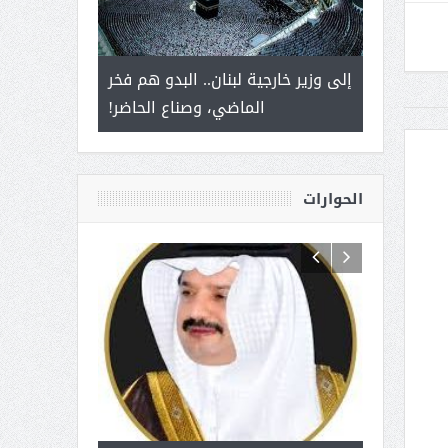
 أمير يحمل
إلى وزير خارجية لبنان.. البدو هم فخر
سلمان بن ع
ذى من عشق
الماضي، وصناع الحاضر!
القيادة
الحوارات
 آل شرمه:
بمناسبة