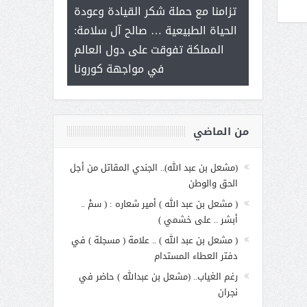
ر على برامج
للإبداع ال
تزامنا مع حملة شكر القيادة وعودة
 هي أساس
مع الأمين الع
الحياة الطبيعية … صالح آل سلامة:
عملنا
بنت عبد 
المملكة تفوقت على دول العالم
الاجت
في مواجهة كورونا
من الماضي
(مشعل بن عبد الله).. الجندي المقاتل من أجل
الحق والوطن
( مشعل بن عبد الله ) أمير شعاره : ( سمْ ..
أبشر .. على خشمي )
( مشعل بن عبد الله ) .. علامة ( مسجلة ) في
دفتر العطاء المستدام
رغم الغياب.. (مشعل بن عبدالله ) حاضر في
نجران