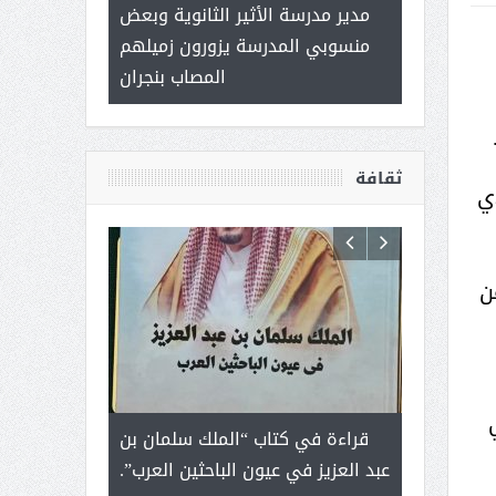
 ) .. ميراث
مدير مدرسة الأثير الثانوية وبعض
( محمد عوضه 
العطاء
منسوبي المدرسة يزورون زميلهم
ب
المصاب بنجران
ثقافة
لذي
ن
رجل لايعرف
قراءة في كتاب “الملك سلمان بن
ثمار ا
 التحديات
عبد العزيز في عيون الباحثين العرب”.