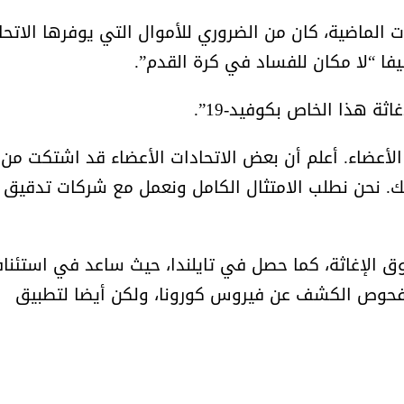
 الماضية، كان من الضروري للأموال التي يوفرها الاتحا
فا “لا مكان للفساد في كرة القدم”.
ة هذا الخاص بكوفيد-19”.
 الأعضاء. أعلم أن بعض الاتحادات الأعضاء قد اشتكت من
الشيخ صالح بن حسين آل سلامة
المؤشرات الجغرافية ل
يحصل على الدكتوراة في الإدارة من
عمل ينظمها م
ذلك. نحن نطلب الامتثال الكامل ونعمل مع شركات تدقيق
أكاديمية(جيت) البريطانية
ق الإغاثة، كما حصل في تايلندا، حيث ساعد في استئنا
 فحوص الكشف عن فيروس كورونا، ولكن أيضا لتطبيق