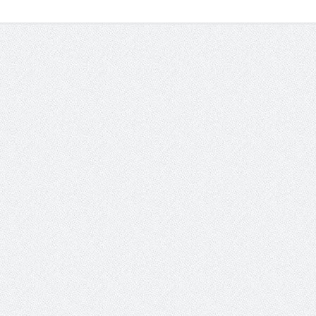
والمدير السابق للأكاديمية الأولمبية
الانتخابات لن تؤث
في الامارات د . عبد الملك جاني :
المجلس والشفافية
منتدى ( اكتشاف المواهب
الاجتماعية ) فرصة للتوأمة بين
الرياضة والعمل الاجتماعي