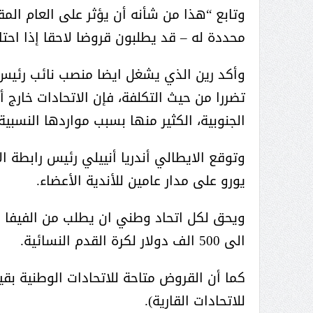
عبدالعزيز ال سعود المشرف العام
وتابع “هذا من شأنه أن يؤثر على العام المق
على ملف دعم وتطوير وتمكين
محددة له – قد يطلبون قروضا لاحقا إذا احتا
الباعة الجائلين هيئة الصحفيين
السعوديين فرع نجران ينظم ورشة
وأكد رين الذي يشغل ايضا منصب نائب رئيس ل
عمل ( الإعلام والتنمية ):
تضررا من حيث التكلفة، فإن الاتحادات خارج 
الجنوبية، الكثير منها بسبب مواردها النسبي
وتوقع الايطالي أندريا أنييلي رئيس رابطة ال
يورو على مدار عامين للأندية الأعضاء.
ويحق لكل اتحاد وطني ان يطلب من الفيفا مبل
الى 500 الف دولار لكرة القدم النسائية.
كما أن القروض متاحة للاتحادات الوطنية بقي
للاتحادات القارية).