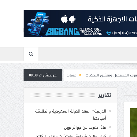
عشق التحديات
جرينتش+2 09:30
مسابقة المشيقح تعلن فرسان النسخة الخامسة
بمشاركة صاحبة ا
تقارير
الدرعية”.. مهد الدولة السعودية وانطلاقة
أمجادها
ماذا تعرف عن جوائز نوبل
كيف حوّلت شجاعة ساوثغيت منتخب إنكلترا