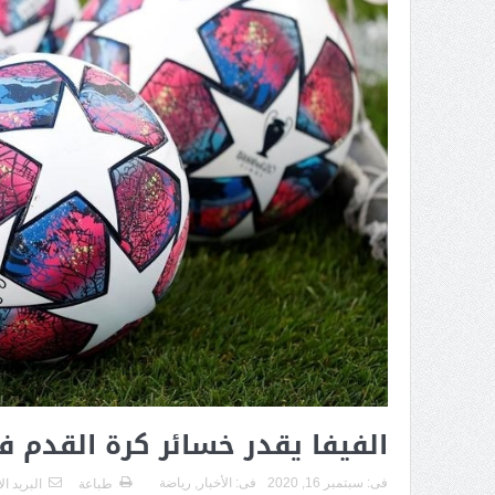
الفيفا يقدر خسائر كرة القدم في العالم بــ
فى:
سبتمبر 16, 2020
فى:
الأخبار
,
رياضة
طباعة
البريد ا