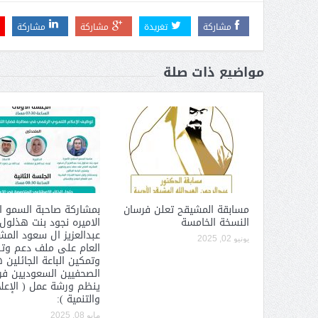
مشاركة
تغريدة
مشاركة
مشاركة
 عبد العزيز.. ملك القلوب
( مشعل بن عبد الله ) … عاشق
مواضيع ذات صلة
نجران
مسابقة المشيقح تعلن فرسان
بمشاركة صاحبة السمو ا
النسخة الخامسة
الاميره نجود بنت هذلول
عبدالعزيز ال سعود الم
يونيو 02, 2025
العام على ملف دعم وت
وتمكين الباعة الجائلين 
الصحفيين السعوديين فرع
ينظم ورشة عمل ( الإعل
والتنمية ):
سبة انعقاد ملتقى (الوطن
وزير حقوق الإنسان اليمني يؤكد أن
مايو 08, 2025