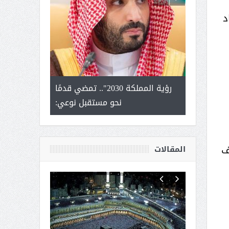
د
لتمور ورشة
رؤية المملكة 2030".. تمضي قدمًا
الشيخ صا
وسم عنيزة
نحو مستقبل نوعي:
يحصل على الد
أك
ف
المقالات