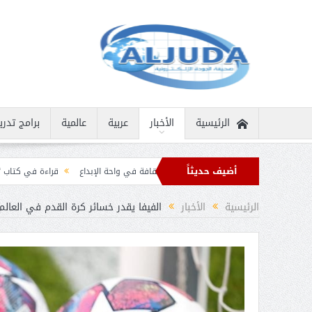
الرئيسية
الأخبار
عربية
عالمية
برامج تدري
أضيف حديثاً
انية نادرة
ثمار الثقافة في واحة الإبداع
قراءة في كتاب “الملك سلمان بن عبد 
 برقيات تهنئة من قادة الدول الإسلامية بمناسبة عيد الفطر
الرئيسية
الأخبار
الفيفا يقدر خسائر كرة القدم في العالم بــ 11 مليار د