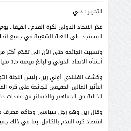
( محمد عوضه البريدي) .. رجل أعمال
التحرير : دبي
بمواصفات إنسانية نادرة
المستجد على اللعبة الشعبية في جميع أنحاء العالم، بقيمة 11 مليار دولار 
أنشأه الاتحاد الدولي والبالغ قيمته 1,5 مليار دولار.
وكشف الفنلندي أولي رين، رئيس اللجنة الت
التأثير المالي الحقيقي للجائحة على كرة القد
الخالية من الجماهير والخسائر من عائدات حق
وقال رين وهو رجل سياسي وحاكم مصرف فن
ر الثقافة في واحة الإبداع
بمشاركة صاحبة السمو الملكي
اقتصاد كرة القدم بالكامل، بما في ذلك جمي
الاميره نجود بنت هذلول بن