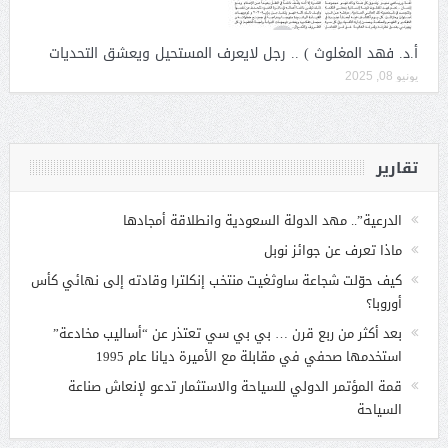
أ.د. فهد المغلوث ) .. رجل لايعرف المستحيل ويعشق التحديات
يونيو 08, 2025
تقارير
الدرعية”.. مهد الدولة السعودية وانطلاقة أمجادها
ماذا تعرف عن جوائز نوبل
كيف حوّلت شجاعة ساوثغيت منتخب إنكلترا وقادته إلى نهائي كأس
أوروبا؟
بعد أكثر من ربع قرن … بي بي سي تعتذر عن “أساليب مخادعة”
استخدمها صحفي في مقابلة مع الأميرة ديانا عام 1995
قمة المؤتمر الدولي للسياحة والاستثمار تدعو لإنعاش صناعة
السياحة