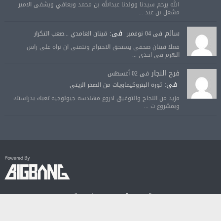
الله يرحم سيدنا وولدنا عبدالله بن محمد ويعافي ويشفى الامير
مشعل بن عبد ...
سالم
فى:
فى 04 نوفمبر
قينان الغامدي ...صعب التكرار
فعلا قينان صحفي يستحق الاحترام ونتمنى ان نراه على راس
الهرم في احدى ...
فرح النجار
فى 02 أغسطس
فى:
ثورة البتروكيماويات من الصخر الزيتي
مزيد من النجاح والتوفيق لاروع مهندسه جيولوجيه تعبك بدراستك
وبمشروع ت ...
© جميع الحقوق محفوظة لصحيفة الجودة الالكترونية 2018