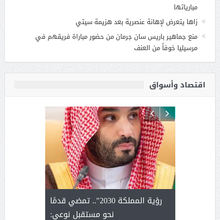
مبارياتها
زاها يتعرض لإهانة عنصرية بعد هزيمة سيتي
منع جماهير باريس سان جرمان من حضور مباراة فريقهم في
مرسيليا خوفاً من العنف
اقتصاد وأسواق
لتمور ورشة
رؤية المملكة 2030".. تمضي قدمًا
الشيخ ص
وسم عنيزة
نحو مستقبل نوعي:
يحصل على ال