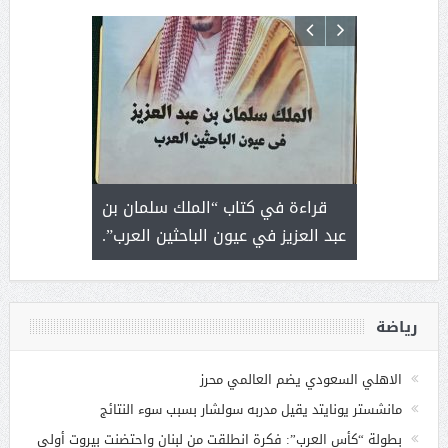
 رجل لايعرف
قراءة في كتاب “الملك سلمان بن
ثمار 
 التحديات
عبد العزيز في عيون الباحثين العرب”.
رياضة
الاهلي السعودي يضم العالمي محرز
مانشستر يونايتد يقيل مدربه سولشار بسبب سوء النتائج
بطولة “كأس العرب”: فكرة انطلقت من لبنان واحتضنت بيروت أولى