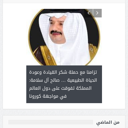
د آل شرمه:
بمناسب
ثر على برامج
للإبداع ا
تزامنا مع حملة شكر القيادة وعودة
ة هي أساس
مع الأمين ال
الحياة الطبيعية … صالح آل سلامة:
عملنا
بنت عبد
المملكة تفوقت على دول العالم
الاج
في مواجهة كورونا
من الماضي