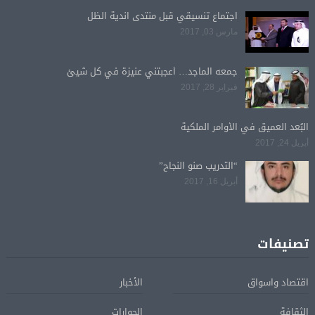
اجتماع تنسيقي قبل منتدى اندية الظل
مارس 03, 2017
جمعه الماجد… أعجبتني عنيزة في كل شيئ
فبراير 28, 2017
البُعد العميق في الأوامر الملكية
أبريل 24, 2017
“التدريب صنو النجاح”
أبريل 16, 2017
تصنيفات
اقتصاد واسواق
الأخبار
الثقافة
الحوارات