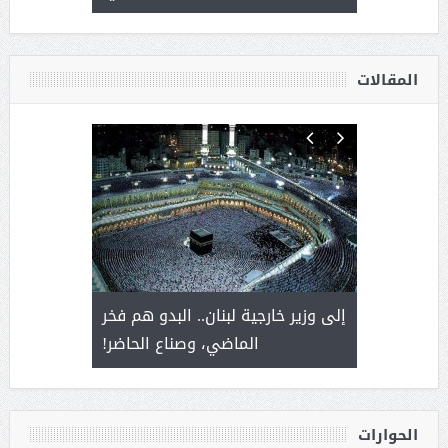
أ
المقالات
. أمير يحمل
إلى وزير خارجية لبنان.. البدو هم فخر
سلمان بن 
ذى من عشق
الماضي، وصناع الحاضر!
القيادة
الحوارات