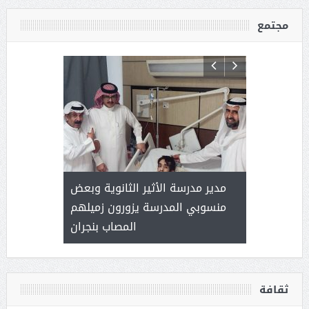
مجتمع
 ) .. ميراث
مدير مدرسة الأثير الثانوية وبعض
( محمد عوضه
العطاء
منسوبي المدرسة يزورون زميلهم
المصاب بنجران
ثقافة