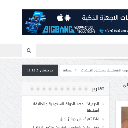
شق التحديات
جرينتش+2 11:12
مسابقة المشيقح تعلن فرسان النسخة الخامسة
بمشاركة صاحبة ال
لي
تقارير
الدرعية”.. مهد الدولة السعودية وانطلاقة
أمجادها
ماذا تعرف عن جوائز نوبل
كيف حوّلت شجاعة ساوثغيت منتخب إنكلترا