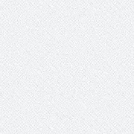
والمدير السابق للأكاديمية الأولمبية
الانتخابات لن تؤث
في الامارات د . عبد الملك جاني :
المجلس والشفافية
منتدى ( اكتشاف المواهب
الاجتماعية ) فرصة للتوأمة بين
الرياضة والعمل الاجتماعي