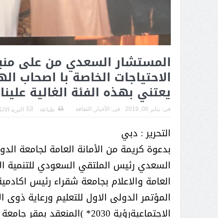
( محمد عوضه البريدي) .. رجل أعمال
بمواصفات إنسانية نادرة
المستشار السعدي من على منبر
الاحتياجات الخاصة با اصحاب ال
يعتني بهذه الفئة الغالية علينا
فى:
يناير 08, 2019
فى:
الأخبار
,
الثقافة
طباعة
البريد الال
التحرير : دبي
بدعوة كريمة من الأمانة العامة لجامعة الد
السعدي رئيس الملتقي السعودي للتنمية الا
العامة والاعلام بجامعة شقراء رئيس اكادمي
ر الثقافة في واحة الإبداع
بمشاركة صاحبة السمو الملكي
المؤتمر الدولى الاول للتعليم ورعاية ذوى
الاميره نجود بنت هذلول بن
الاجتماعيةرؤية 2030* )المنع