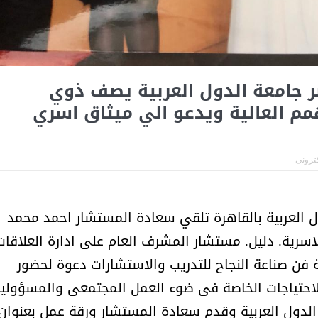
أمل البنيان .. طبيبة فوق العادة .:
الأميرة (نجود بنت هذلول
 جامعة الدول العربية يصف ذوي
همم العالية ويدعو الي ميثاق اسري
كترونى
ول العربية بالقاهرة تلقي سعادة المستشار احمد محمد
سرية. دليل. مستشار المشرف العام على ادارة العلاقات
ة فن صناعة النجاح للتدريب والاستشارات دعوة لحضور
مسابقة المشيقح تعلن فرسان
أ.د. فهد المغلوث ) .. 
 الاحتياجات الخاصة فى ضوء العمل المجتمعى والمسؤولي
النسخة الخامسة
المستحيل ويعشق
قد بمقر جامعة الدول العربية وقدم سعادة المستشار ورقة عمل بعنوان