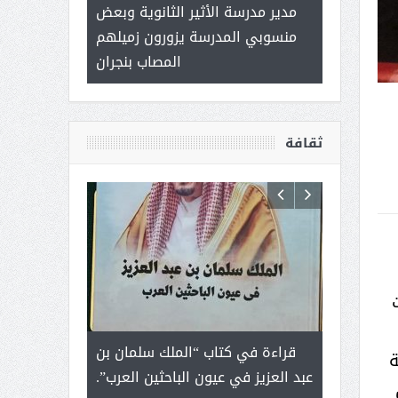
 ) .. ميراث
مدير مدرسة الأثير الثانوية وبعض
( محمد عوضه 
العطاء
منسوبي المدرسة يزورون زميلهم
ب
المصاب بنجران
ثقافة
رجل لايعرف
قراءة في كتاب “الملك سلمان بن
ثمار ا
ة
 التحديات
عبد العزيز في عيون الباحثين العرب”.