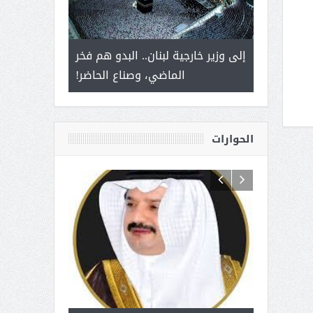
 أمير يحمل
إلى وزير خارجية لبنان.. البدو هم فخر
سلمان بن ع
ذى من عشق
الماضي، وصناع الحاضر!
القيادة
الحوارات
 آل شرمه:
بمناسبة