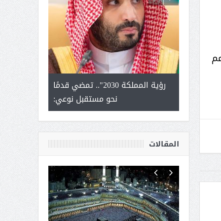
مم
لتمور ورشة
رؤية المملكة 2030".. تمضي قدمًا
الشيخ صا
وسم عنيزة
نحو مستقبل نوعي:
يحصل على الد
أك
المقالات