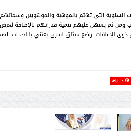
ات السنوية التى تهتم بالموهبة والموهوبين وسماتهم
 ومن ثم يسهل عليهم تنمية قدراتهم بالإضافة لعرض
من ذوى الإعاقات. وضع ميثاق اسري يعتني با اصحاب اله
الشيخ صالح بن حسين آل سلامة
المؤشرات الجغرافية ل
يحصل على الدكتوراة في الإدارة من
عمل ينظمها م
أكاديمية(جيت) البريطانية
مشاركة