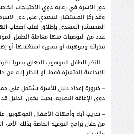
عبدالعزيز ال سعود المشرف العام
دور الاسرة في رعاية ذوي الاحتياجات الخاص
على ملف دعم وتطوير وتمكين
وقد ركز المستشار السعدي على دور الاسرة. 
الباعة الجائلين هيئة الصحفيين
المستشار السعدي بإطلاق لقلب اصحاب الهمم
السعوديين فرع نجران ينظم ورشة
عمل ( الإعلام والتنمية ):
عدد من التوصيات منها معاملة الطفل الموه
قدراته وموهبته أو تسىء استغلالها أو إهم
– النظر للطفل الموهوب المعاق بصريا نظرة ش
الإبداعية المتميزة فقط، أو النظر إليه من ج
– ضرورة إعداد دليل للأسرة يشتمل على جمي
ذوى الإعاقة البصرية، بحيث يكون الدليل ق
– تدريب آباء وأمهات الأطفال الموهوبين ع
من خلال برامج التوعية الخاصة بذلك الأمر، 
والإبداع.