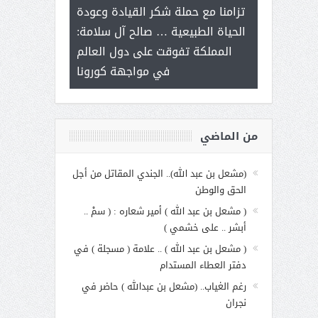
ر على برامج
للإبداع ال
تزامنا مع حملة شكر القيادة وعودة
 هي أساس
مع الأمين الع
الحياة الطبيعية … صالح آل سلامة:
عملنا
بنت عبد 
المملكة تفوقت على دول العالم
الاجت
في مواجهة كورونا
من الماضي
(مشعل بن عبد الله).. الجندي المقاتل من أجل
الحق والوطن
( مشعل بن عبد الله ) أمير شعاره : ( سمْ ..
أبشر .. على خشمي )
( مشعل بن عبد الله ) .. علامة ( مسجلة ) في
دفتر العطاء المستدام
رغم الغياب.. (مشعل بن عبدالله ) حاضر في
نجران