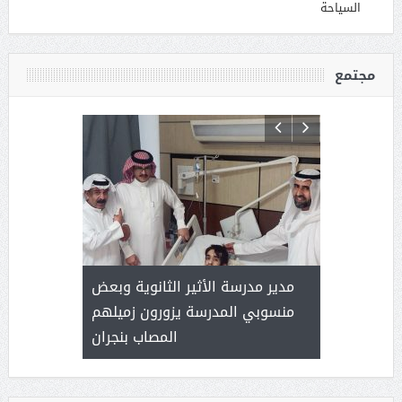
السياحة
مجتمع
 ) .. ميراث
مدير مدرسة الأثير الثانوية وبعض
( محمد عوضه
العطاء
منسوبي المدرسة يزورون زميلهم
المصاب بنجران