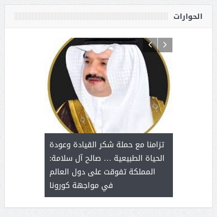
الحوارات
د آل شرمه:
بمناسب
ثر على برامج
للإبداع ا
تزامنا مع حملة شكر القيادة وعودة
ة هي أساس
مع الأمين ال
الحياة الطبيعية … صالح آل سلامة:
عملنا
بنت عبد
المملكة تفوقت على دول العالم
الاج
في مواجهة كورونا