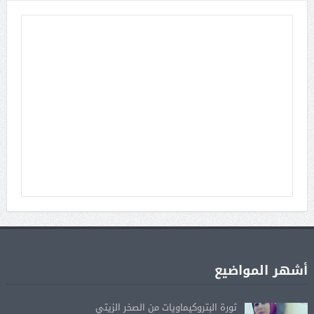
أشهر المواضيع
ثورة البتروكيماويات من الصخر الزيتي