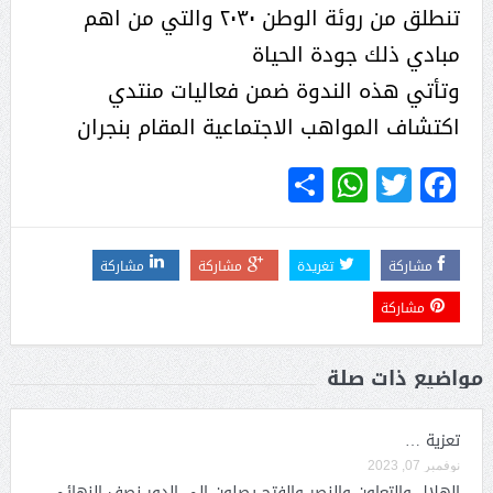
تنطلق من روئة الوطن ٢٠٣٠ والتي من اهم
مبادي ذلك جودة الحياة
وتأتي هذه الندوة ضمن فعاليات منتدي
اكتشاف المواهب الاجتماعية المقام بنجران
WhatsApp
Share
Twitter
Facebook
مشاركة
تغريدة
مشاركة
مشاركة
مشاركة
مواضيع ذات صلة
تعزية …
نوفمبر 07, 2023
الهلال والتعاون والنصر والفتح يصلون إلى الدور نصف النهائي