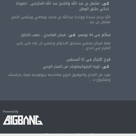
فى:
مشعل بن عبد الله والشيخ عبد الله المكرمي... (صورة)
تحكي عشق الوطن
الله يرحم سيدنا وولدنا عبدالله بن محمد ويعافي ويشفى الامير
مشعل بن عبد ...
سالم
فى:
فى 04 نوفمبر
قينان الغامدي ...صعب التكرار
فعلا قينان صحفي يستحق الاحترام ونتمنى ان نراه على راس
الهرم في احدى ...
فرح النجار
فى 02 أغسطس
فى:
ثورة البتروكيماويات من الصخر الزيتي
مزيد من النجاح والتوفيق لاروع مهندسه جيولوجيه تعبك بدراستك
وبمشروع ت ...
© جميع الحقوق محفوظة لصحيفة الجودة الالكترونية 2018