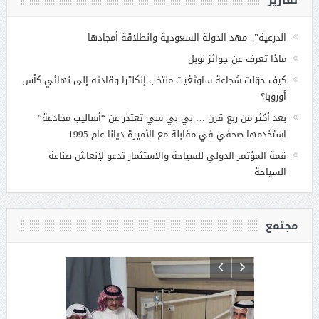
تقارير
الدرعية”.. مهد الدولة السعودية وانطلاقة أمجادها
ماذا تعرف عن جوائز نوبل
كيف حوّلت شجاعة ساوثغيت منتخب إنكلترا وقادته إلى نهائي كأس
أوروبا؟
بعد أكثر من ربع قرن … بي بي سي تعتذر عن “أساليب مخادعة”
استخدمها صحفي في مقابلة مع الأميرة ديانا عام 1995
قمة المؤتمر الدولي للسياحة والاستثمار تدعو لإنعاش صناعة
السياحة
مجتمع