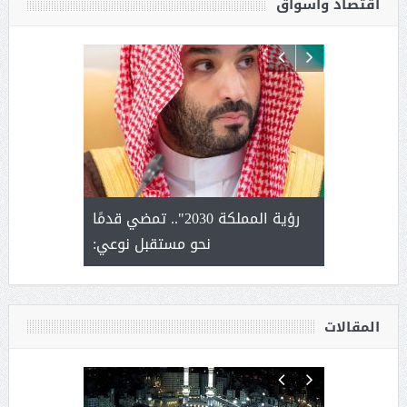
اقتصاد وأسواق
لتمور ورشة
رؤية المملكة 2030".. تمضي قدمًا
الشيخ ص
وسم عنيزة
نحو مستقبل نوعي:
يحصل على ال
أ
المقالات