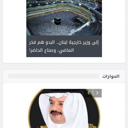
. أمير يحمل
إلى وزير خارجية لبنان.. البدو هم فخر
سلمان بن 
ذى من عشق
الماضي، وصناع الحاضر!
القيادة
الحوارات