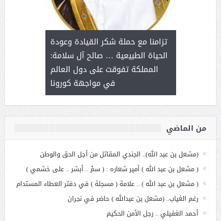
د آل شرمه:
بمناسب
ثر على برامج
للإبداع ا
تزامنا مع حملة شكر القيادة وعودة
ة هي أساس
مع الأمين ال
الحياة الطبيعية … صالح آل سلامة:
عملنا
بنت عبد
المملكة تفوقت على دول العالم
الاج
في مواجهة كورونا
من الماضي
(مشعل بن عبد الله).. الجندي المقاتل من أجل الحق والوطن
( مشعل بن عبد الله ) أمير شعاره : ( سمْ .. أبشر .. على خشمي )
( مشعل بن عبد الله ) .. علامة ( مسجلة ) في دفتر العطاء المستدام
رغم الغياب.. (مشعل بن عبدالله ) حاضر في نجران
أحمد الغفيلي .. رجل الأمن الحكيم