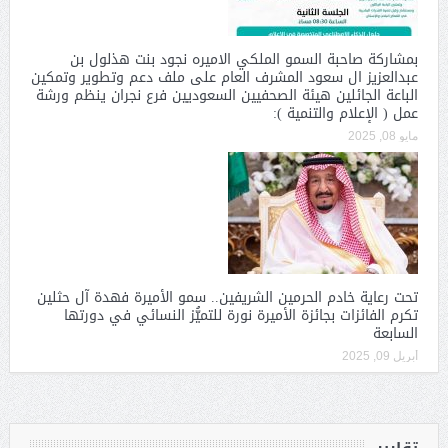
بمشاركة صاحبة السمو الملكي الاميره نجود بنت هذلول بن
عبدالعزيز ال سعود المشرف العام على ملف دعم وتطوير وتمكين
الباعة الجائلين هيئة الصحفيين السعوديين فرع نجران ينظم ورشة
عمل ( الإعلام والتنمية ):
مايو 08, 2025
تحت رعاية خادم الحرمين الشريفين.. سمو الأميرة فهدة آل حثلين
تكرم الفائزات بجائزة الأميرة نورة للتميُّز النسائي في دورتها
السابعة
أبريل 09, 2025