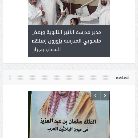
 ) .. ميراث
مدير مدرسة الأثير الثانوية وبعض
( محمد عوضه
العطاء
منسوبي المدرسة يزورون زميلهم
المصاب بنجران
ثقافة