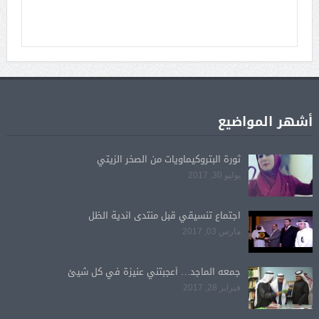
أشهر المواضيع
ثورة البتروكيماويات من الصخر الزيتي
يوليو 30, 2017
اجتماع تنسيقي قبل منتدى اندية الظل
مارس 03, 2017
جمعه الماجد… أعجبتني عنيزة في كل شيئ
فبراير 28, 2017