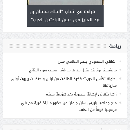
 رجل لايعرف
قراءة في كتاب “الملك سلمان بن
ثمار 
 التحديات
عبد العزيز في عيون الباحثين العرب”.
رياضة
الاهلي السعودي يضم العالمي محرز
مانشستر يونايتد يقيل مدربه سولشار بسبب سوء النتائج
بطولة “كأس العرب”: فكرة انطلقت من لبنان واحتضنت بيروت أولى
مبارياتها
زاها يتعرض لإهانة عنصرية بعد هزيمة سيتي
منع جماهير باريس سان جرمان من حضور مباراة فريقهم في
مرسيليا خوفاً من العنف