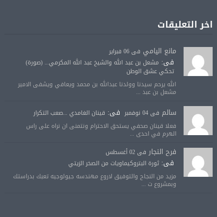
اخر التعليقات
مانع اليامي
فى 06 فبراير
فى:
مشعل بن عبد الله والشيخ عبد الله المكرمي... (صورة)
تحكي عشق الوطن
الله يرحم سيدنا وولدنا عبدالله بن محمد ويعافي ويشفى الامير
مشعل بن عبد ...
سالم
فى:
فى 04 نوفمبر
قينان الغامدي ...صعب التكرار
فعلا قينان صحفي يستحق الاحترام ونتمنى ان نراه على راس
الهرم في احدى ...
فرح النجار
فى 02 أغسطس
فى:
ثورة البتروكيماويات من الصخر الزيتي
مزيد من النجاح والتوفيق لاروع مهندسه جيولوجيه تعبك بدراستك
وبمشروع ت ...