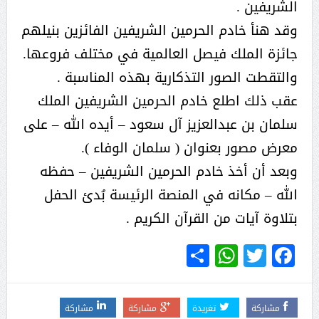
الشريفين .
وقد هنأ خادم الحرمين الشريفين الفائزين بنيلهم
جائزة الملك فيصل العالمية في مختلف فروعها.
والتقطت الصور التذكارية بهذه المناسبة .
عقب ذلك اطلع خادم الحرمين الشريفين الملك
سلمان بن عبدالعزيز آل سعود – أيده الله – على
معرض مصور بعنوان ( سلمان الوفاء ).
وبعد أن أخذ خادم الحرمين الشريفين – حفظه
الله – مكانه في المنصة الرئيسة بُدئ الحفل
بتلاوة آيات من القرآن الكريم .
WhatsApp
Share
Twitter
Facebook
مشاركة
تغريدة
مشاركة
مشاركة