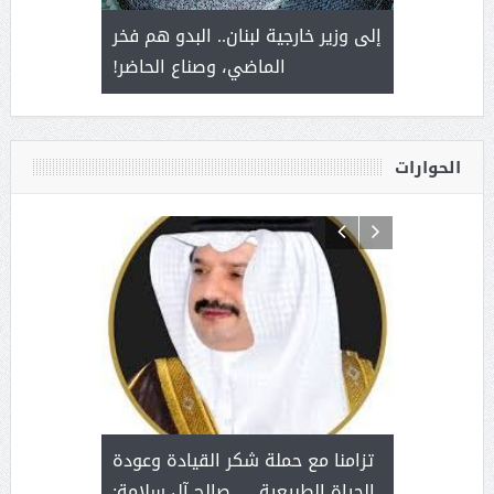
. أمير يحمل
إلى وزير خارجية لبنان.. البدو هم فخر
سلمان بن 
ذى من عشق
الماضي، وصناع الحاضر!
القيادة
الحوارات
د آل شرمه:
بمناسب
ثر على برامج
للإبداع ا
تزامنا مع حملة شكر القيادة وعودة
ة هي أساس
مع الأمين ال
الحياة الطبيعية … صالح آل سلامة: