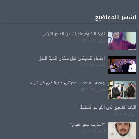
أشهر المواضيع
ثورة البتروكيماويات من الصخر الزيتي
يوليو 30, 2017
اجتماع تنسيقي قبل منتدى اندية الظل
مارس 03, 2017
جمعه الماجد… أعجبتني عنيزة في كل شيئ
فبراير 28, 2017
البُعد العميق في الأوامر الملكية
أبريل 24, 2017
“التدريب صنو النجاح”
أبريل 16, 2017