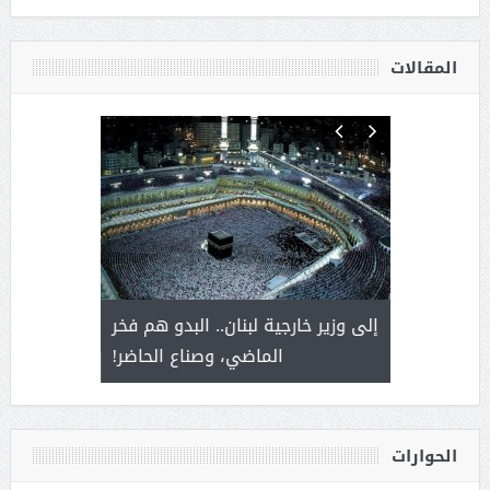
المقالات
. أمير يحمل
إلى وزير خارجية لبنان.. البدو هم فخر
سلمان بن 
ذى من عشق
الماضي، وصناع الحاضر!
القيادة
الحوارات