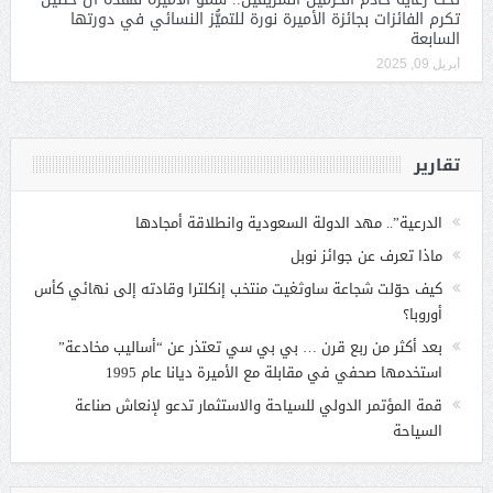
تكرم الفائزات بجائزة الأميرة نورة للتميُّز النسائي في دورتها
السابعة
أبريل 09, 2025
تقارير
الدرعية”.. مهد الدولة السعودية وانطلاقة أمجادها
ماذا تعرف عن جوائز نوبل
كيف حوّلت شجاعة ساوثغيت منتخب إنكلترا وقادته إلى نهائي كأس
أوروبا؟
بعد أكثر من ربع قرن … بي بي سي تعتذر عن “أساليب مخادعة”
استخدمها صحفي في مقابلة مع الأميرة ديانا عام 1995
قمة المؤتمر الدولي للسياحة والاستثمار تدعو لإنعاش صناعة
السياحة