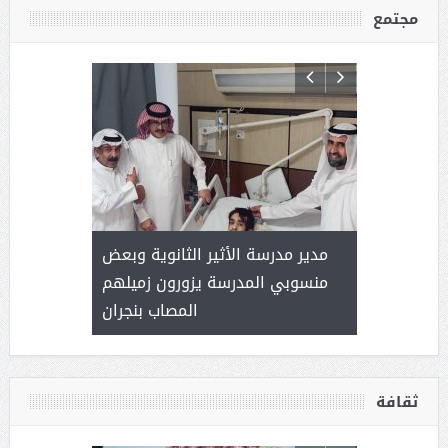
مجتمع
 ) .. ميراث
مدير مدرسة الأثير الثانوية وبعض
( محمد عوضه
العطاء
منسوبي المدرسة يزورون زميلهم
المصاب بنجران
ثقافة