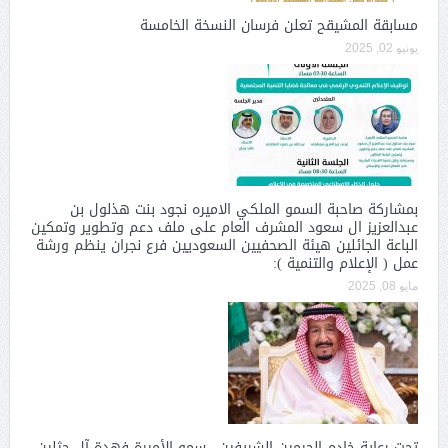
مسابقة المشيقح تعلن فرسان النسخة الخامسة
يونيو 02, 2025
بمشاركة صاحبة السمو الملكي الاميره نجود بنت هذلول بن
عبدالعزيز ال سعود المشرف العام على ملف دعم وتطوير وتمكين
الباعة الجائلين هيئة الصحفيين السعوديين فرع نجران ينظم ورشة
عمل ( الإعلام والتنمية ):
مايو 08, 2025
تحت رعاية خادم الحرمين الشريفين.. سمو الأميرة فهدة آل حثلين