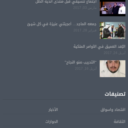
اجتماع تنسيقي قبل منتدى اندية الظل
مارس 03, 2017
جمعه الماجد… أعجبتني عنيزة في كل شيئ
فبراير 28, 2017
البُعد العميق في الأوامر الملكية
أبريل 24, 2017
“التدريب صنو النجاح”
أبريل 16, 2017
تصنيفات
اقتصاد واسواق
الأخبار
الثقافة
الحوارات