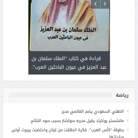
 رجل لايعرف
قراءة في كتاب “الملك سلمان بن
ثمار 
 التحديات
عبد العزيز في عيون الباحثين العرب”.
رياضة
الاهلي السعودي يضم العالمي محرز
مانشستر يونايتد يقيل مدربه سولشار بسبب سوء النتائج
بطولة “كأس العرب”: فكرة انطلقت من لبنان واحتضنت بيروت أولى
مبارياتها