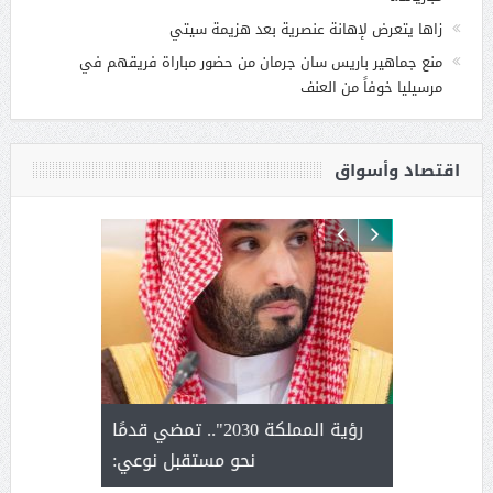
زاها يتعرض لإهانة عنصرية بعد هزيمة سيتي
منع جماهير باريس سان جرمان من حضور مباراة فريقهم في
مرسيليا خوفاً من العنف
اقتصاد وأسواق
لتمور ورشة
رؤية المملكة 2030".. تمضي قدمًا
الشيخ ص
وسم عنيزة
نحو مستقبل نوعي:
يحصل على ال
أ