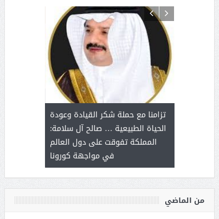
د آل شرمه:
بمناسب
ثر على برامج
للإبداع ا
تزامنا مع حملة شكر القيادة وعودة
ة هي أساس
مع الأمين ال
الحياة الطبيعية … صالح آل سلامة:
عملنا
بنت عبد
المملكة تفوقت على دول العالم
الاج
في مواجهة كورونا
من الماضي