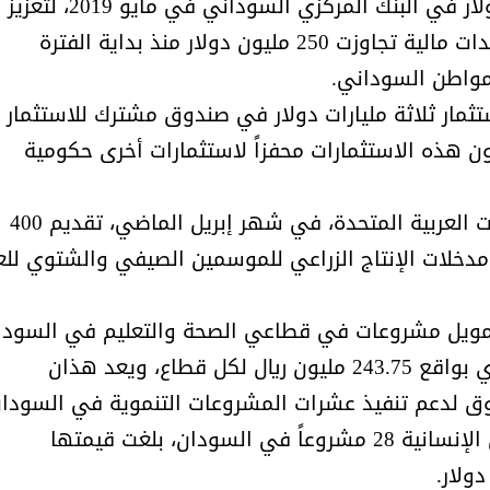
الاقتصادية، ومن ذلك إيداعها 250 مليون دولار في البنك المركزي السوداني في مايو 2019، لتعزيز
سعر صرف العملة المحلية، كما قدمت مساعدات مالية تجاوزت 250 مليون دولار منذ بداية الفترة
لمواطن السوداني.
 المملكة في شهر مارس 2021 باستثمار ثلاثة مليارات دولار في صندوق مشترك للاستثمار
 هذه الاستثمارات محفزاً لاستثمارات أخرى حكومية
الشيخ صالح بن حسين آل سلامة
المؤشرات الجغرافية ل
يحصل على الدكتوراة في الإدارة من
عمل ينظمها م
كما قررت المملكة بالشراكة مع دولة الإمارات العربية المتحدة، في شهر إبريل الماضي، تقديم 400
أكاديمية(جيت) البريطانية
مدخلات الإنتاج الزراعي للموسمين الصيفي والشتوي للع
مويل مشروعات في قطاعي الصحة والتعليم في السودا
للعام 2020م بقيمة 487.5 مليون ريال سعودي بواقع 243.75 مليون ريال لكل قطاع، ويعد هذان
دوق لدعم تنفيذ عشرات المشروعات التنموية في السودان
كما نفذ مركز الملك سلمان للإغاثة والأعمال الإنسانية 28 مشروعاً في السودان، بلغت قيمتها