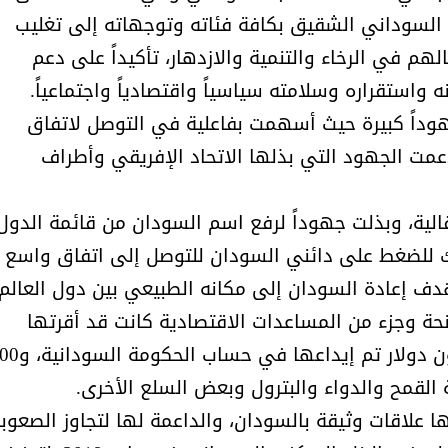
 السوداني الشقيق بكافة فئاته وتوجهاته إلى تغليب
م في الرخاء والتنمية والازدهار، تأكيداً على دعم
استقراره وسلامته سياسياً واقتصادياً واجتماعياً.
وداً كبيرة حيث أسهمت بفاعلية في التوصل لاتفاق
عمت الجهود التي بذلها الاتحاد الإفريقي وأطراف
قالية، وبذلت جهوداً لرفع اسم السودان من قائمة الدول
لك للضغط على دائني السودان للتوصل إلى اتفاق واسع
م 1.5 مليار دولار، كمنحة وجزء من المساعدات الاقتصادية كانت قد أقرتها
للسودان في عام 2019، منها مبلغ 750 مليون دولار تم إيداع
لقمح والدواء والبترول وبعض السلع الأخرى.
ا علاقات وثيقة بالسودان، والداعمة لها لتجاوز الصعوب