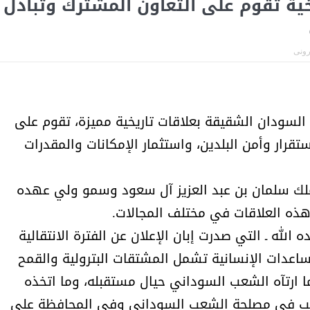
خية تقوم على التعاون المشترك وتبادل
أمل البنيان .. طبيبة فوق العادة .:
الأميرة (نجود بنت هذلول
ترونى
السودان الشقيقة بعلاقات تاريخية مميزة، تقوم على
قرار وأمن البلدين، واستثمار الإمكانات والمقدرات
ملك سلمان بن عبد العزيز آل سعود وسمو ولي عهده
هذه العلاقات في مختلف المجالات.
الله ـ التي صدرت إبان الإعلان عن الفترة الانتقالية
اعدات الإنسانية تشمل المشتقات البترولية والقمح
مسابقة المشيقح تعلن فرسان
أ.د. فهد المغلوث ) .. 
ما ارتآه الشعب السوداني حيال مستقبله، وما اتخذه
النسخة الخامسة
المستحيل ويعشق
تصب في مصلحة الشعب السوداني وفي المحافظة على