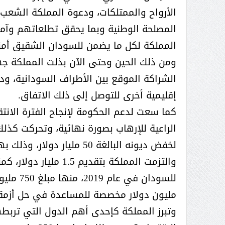
عبدالعزيز ال سعود المشرف العام
الأرواح والممتلكات، ودعوة المملكة الشعب
على ملف دعم وتطوير وتمكين
المصلحة الوطنية وبما يحقق تطلعاتهم وآماله
الباعة الجائلين هيئة الصحفيين
المملكة لكل ما يضمن للسودان الشقيق أمنه و
السعوديين فرع نجران ينظم ورشة
عمل ( الإعلام والتنمية ):
ومن ذلك الحين وحتى الآن بذلت المملكة جه
الشراكة الموقع بين الأطراف السودانية، ود
إقليمية أخرى للتوصل إلى ذلك الاتفاق.
كما سعت لدعم الحكومة لإنجاح الفترة الانت
الراعية للإرهاب بصورة نهائية، وتحركت كذ
لخفض ديونه البالغة 50 مليار دولار، وذلك بهدف إعادة السودان إلى مكانه الطبيعي بين دول العالم.
والتزمت المملكة بتقدي
مليون دولار مخصصة للمساعدة في حل أزمة ا
وتبرز المملكة كإحدى أهم الدول التي تربطه