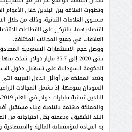
ميدان الثقافة الواسع عبر البرامج التلفزيوني
السعودي).. حوار استثنائي
الميليشيا ترتكب جرائم إنسانية
وتطورت العلاقة بين البلدين خلال الأعوام ا
العام لجائزة الأميرة صيتة
بشكل يومي محمد عسكر لـ« البيان
مستوى العلاقات الثنائية، وذلك من خلال الا
بد العزيز للتميز في العمل
»: «عاصفة الحزم» بوابة الردع
اقتصاديهما، بالتركيز على القطاعات الاقتصا
جتماعي أ. د فهد المغلوث
العربي لأطماع إيران
العلاقات في جميع المجالات المختلفة.
الحكومة السودانية على تسهيل دخول الاستث
وتعد المملكة من أوائل الدول العربية الت
السودان بتنوعها، إذ تشمل المجالات الزراعية
البلدين ثمانية مليارات دولار في العام 2019، بحسب بيانات مجلس الغرفة التجارية الصناعية السعودية.
والمملكة مهتمة بالتنمية وبناء مستقبل أف
البلد الشقيق، ودعمته بكل احتياجاته من الم
به القيادة لمؤسساته المالية والاقتصادية وت