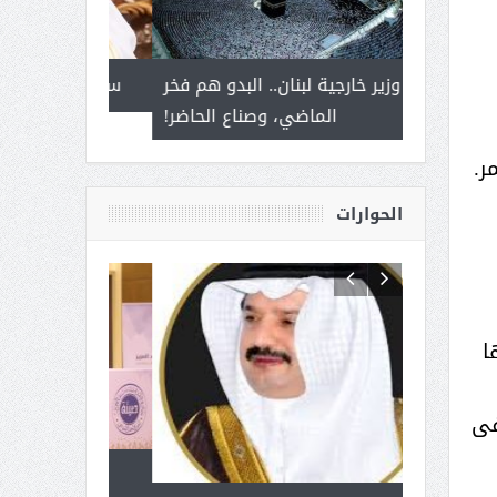
 أمير يحمل
إلى وزير خارجية لبنان.. البدو هم فخر
سلمان بن ع
ذى من عشق
الماضي، وصناع الحاضر!
القيادة
الحوارات
ا
فى
 آل شرمه:
بمناسبة