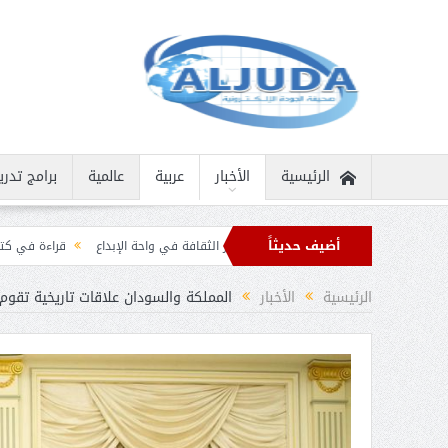
الرئيسية
الأخبار
عربية
عالمية
برامج تدري
أضيف حديثاً
إنسانية نادرة
ثمار الثقافة في واحة الإبداع
قراءة في كتاب “الملك سلمان بن ع
يان برقيات تهنئة من قادة الدول الإسلامية بمناسبة عيد الفطر
الرئيسية
الأخبار
المملكة والسودان علاقات تاريخية تقوم 