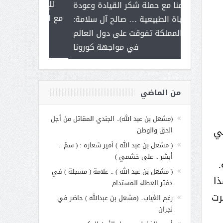
ر على برامج
للإبداع ال
تزامنا مع حملة شكر القيادة وعودة
 هي أساس
مع الأمين الع
الحياة الطبيعية … صالح آل سلامة:
عملنا
بنت عبد 
المملكة تفوقت على دول العالم
الاجت
في مواجهة كورونا
من الماضي
(مشعل بن عبد الله).. الجندي المقاتل من أجل
في
الحق والوطن
( مشعل بن عبد الله ) أمير شعاره : ( سمْ ..
أبشر .. على خشمي )
( مشعل بن عبد الله ) .. علامة ( مسجلة ) في
ذا
دفتر العطاء المستدام
رت
رغم الغياب.. (مشعل بن عبدالله ) حاضر في
نجران