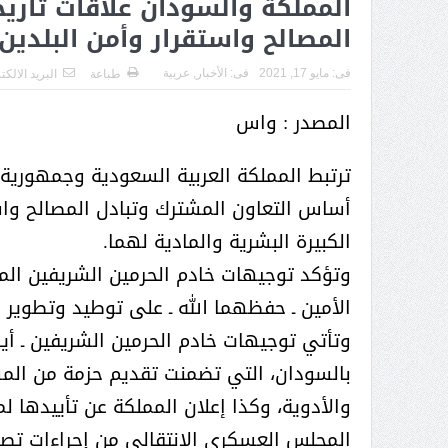
المملكة والسودان علاقات تاري
( محمد عوضه البريدي) .. رجل أعمال
المصالح واستقرار وأمن البلدين
بمواصفات إنسانية نادرة
فى:
مايو 17, 2021
فى:
الأخبار
,
عربية
طباعة
البريد الالك
المصدر : واس
ترتبط المملكة العربية السعودية وجمهورية 
أساس التعاون المشترك وتبادل المصالح واست
الكبيرة البشرية والمادية لهما.
وتؤكد توجيهات خادم الحرمين الشريفين ال
الأمين ـ حفظهما الله ـ على توطيد وتطوير 
وتأتي توجيهات خادم الحرمين الشريفين ـ أيده 
بالسودان، التي تضمنت تقديم حزمة من المس
ر الثقافة في واحة الإبداع
بمشاركة صاحبة السمو الملكي
والأدوية، وكذا إعلان المملكة عن تأييدها ل
الاميره نجود بنت هذلول بن
المجلس العسكري الانتقالي من إجراءات 