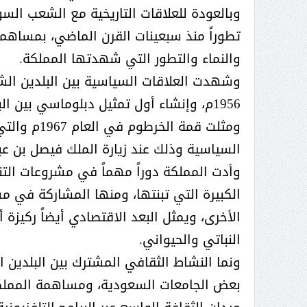
وبالعودة للعلاقات التاريخية مع الشعب ا
تطوراً منذ سبعينات القرن الماضي، بمساهمة 
 عبد العزيز.. ملك القلوب
( مشعل بن عبد الله ) … عاشق
والنماء والتطور التي شهدتها المملكة.
نجران
وشهدت العلاقات السياسية بين البلدين الشق
1956م، وإنشاء أول تمثيل دبلوماسي بين البلدين، فضلا عن التواصل القائم بين البلدين عبر البحر الأحمر.
ومثلت قمة ا
السياسية وذلك عند زيارة الملك فيصل بن عبدال
وأدت المملكة دوراً مهماً في مشروعات الت
الكبيرة التي تبنتها، ومنها المشاركة في 
الأخرى، ويمثل البعد الاقتصادي أيضاً ركيزة
النباتي والحيواني.
ونما النشاط الثقافي المشترك بين البلدين 
بعض الجامعات السعودية، ومساهمة المملكة 
سبة انعقاد ملتقى (الوطن
وزير حقوق الإنسان اليمني يؤكد أن