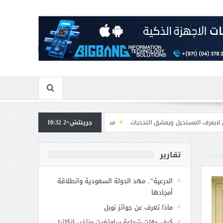
ويعشق التحديات
جرينتش+2 10:32
مسابقة المشيقح تعلن فرسان النسخة الخامسة
بمشاركة صاحب
تقارير
الدرعية”.. مهد الدولة السعودية وانطلاقة
أمجادها
ماذا تعرف عن جوائز نوبل
كيف حوّلت شجاعة ساوثغيت منتخب إنكلترا