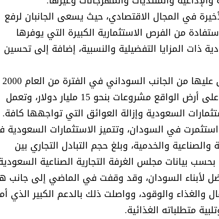
ة والإذاعية والمنتديات والمهرجانات وغيرها.
والمدير السابق للأكاديمية الأولمبية
الانتخابات لن تؤث
لأخيرة في المجال الاقتصادي، حيث يسعى الجانبان لرفع
في الامارات د . عبد الملك جاني :
المجلس والشفافية
ستفادة من الفرص الاستثمارية الكبيرة التي يوفرها
منتدى ( اكتشاف المواهب
دية ذات المزايا التفضيلية والنسبية، إضافة إلى تحسين
الاجتماعية ) فرصة للتوأمة بين
الرياضة والعمل الاجتماعي
ووصل حجم الاستثمارات السعودية المصادق عليها من الجانب السوداني في الفترة من العام 2000
حتى 2020 إلى 35.7 مليار دولار، نفذت منها على أرض الواقع مشروعات بنحو 15 مليار دولار، وتعمل
مارات السعودية وإزالة العوائق التي تواجهها كافة.
ي استثمرت في السودان، وتتميز الاستثمارات السعودية 
 والصناعية والخدمية، وبلغ حجم التبادل التجاري بين
ضل لأبناء السودان، وقد وقفت في الماضي إلى جانب ه
ال والغذاء والوقود، وواصلت ذلك بالدعم الكبير الذي أم
لبية متطلباته الغذائية.