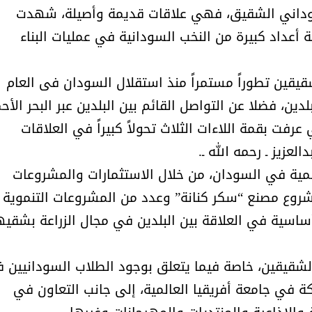
لسوداني الشقيق، فهي علاقات قديمة وأصيلة، شهدت
أعداد كبيرة من النخب السودانية في عمليات البناء
حوار يحمل جينات الوطن مع الأمير
( مشعل بن عبد الله ) ..
مشعل بن عبد الله بن عبد العزيز
جينات الوطن ويتغ
يقين تطوراً مستمراً منذ استقلال السودان فى العام
لخرطوم في العام 1967م والتي عرفت بقمة اللاءات الثلاث تحولاً كبيراً في العلاقات
عزيز ـ رحمه الله ـ.
نمية في السودان، من خلال الاستثمارات والمشروعات
مشروع مصنع “سكر كنانة” وعدد من المشروعات التنموية
 أساسية في العلاقة بين البلدين في مجال الزراعة بشقيه
الشقيقين، خاصة فيما يتعلق بوجود الطلاب السودانيين 
في جامعة أفريقيا العالمية، إلى جانب التعاون في
عضو مجلس الشارقة الرياضي
رئيس غرفة نجران محيميد