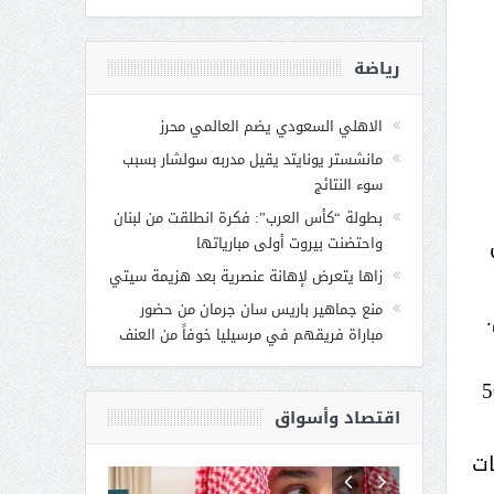
رياضة
الاهلي السعودي يضم العالمي محرز
مانشستر يونايتد يقيل مدربه سولشار بسبب
سوء النتائج
بطولة “كأس العرب”: فكرة انطلقت من لبنان
واحتضنت بيروت أولى مبارياتها
زاها يتعرض لإهانة عنصرية بعد هزيمة سيتي
منع جماهير باريس سان جرمان من حضور
مباراة فريقهم في مرسيليا خوفاً من العنف
ها في حساب الحكومة السودانية، و500
اقتصاد وأسواق
ات