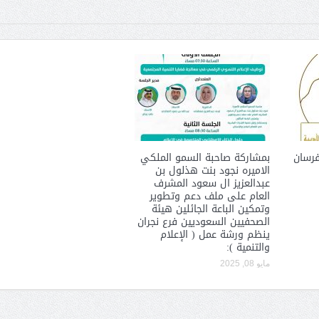
الشيخ صالح بن حسين آل سلامة
المؤشرات الجغرافية ل
يحصل على الدكتوراة في الإدارة من
عمل ينظمها م
فرسان
بمشاركة صاحبة السمو الملكي
أكاديمية(جيت) البريطانية
الاميره نجود بنت هذلول بن
عبدالعزيز ال سعود المشرف
العام على ملف دعم وتطوير
وتمكين الباعة الجائلين هيئة
الصحفيين السعوديين فرع نجران
ينظم ورشة عمل ( الإعلام
والتنمية ):
مايو 08, 2025