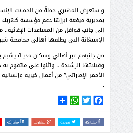
عبدالعزيز ال سعود المشرف العام
على ملف دعم وتطوير وتمكين
واستعرض المهيري جملةً من الحملات الإنساني
الباعة الجائلين هيئة الصحفيين
بمديرية ميفعة ابرزها دعم مؤسسة كهرباء 
السعوديين فرع نجران ينظم ورشة
إلى جانب قوافل من المساعدات الإغاثية.. مؤ
عمل ( الإعلام والتنمية ):
الإستغاثة التي يطلقها أهالي محافظة شبو
من جانبهم عبر أهالي وسكان مدينة يشبم ب
وقيادتها الرشيدة .. وأثنوا على ماتقوم به د
الأحمر الإماراتي” من أعمال خيرية وإنسانية
.
WhatsApp
Share
Twitter
Facebook
مشاركة
تغريدة
مشاركة
مشاركة