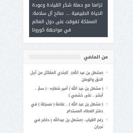
ر على برامج
للإبداع ال
تزامنا مع حملة شكر القيادة وعودة
 هي أساس
مع الأمين الع
الحياة الطبيعية … صالح آل سلامة:
عملنا
بنت عبد 
المملكة تفوقت على دول العالم
الاجت
في مواجهة كورونا
من الماضي
(مشعل بن عبد الله).. الجندي المقاتل من أجل
الحق والوطن
( مشعل بن عبد الله ) أمير شعاره : ( سمْ ..
أبشر .. على خشمي )
( مشعل بن عبد الله ) .. علامة ( مسجلة ) في
دفتر العطاء المستدام
رغم الغياب.. (مشعل بن عبدالله ) حاضر في
نجران