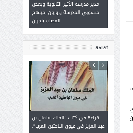
 ) .. ميراث
مدير مدرسة الأثير الثانوية وبعض
( محمد عوضه 
العطاء
منسوبي المدرسة يزورون زميلهم
ب
المصاب بنجران
ثقافة
ف
ي
ن
رجل لايعرف
قراءة في كتاب “الملك سلمان بن
ثمار ا
 التحديات
عبد العزيز في عيون الباحثين العرب”.