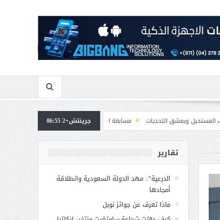
 التحديات
جرينتش+2 06:55
مسابقة المشيقح تعلن فرسان النسخة الخامسة
بمشاركة صاحبة الس
تقارير
الدرعية”.. مهد الدولة السعودية وانطلاقة
أمجادها
ماذا تعرف عن جوائز نوبل
كيف حوّلت شجاعة ساوثغيت منتخب إنكلترا