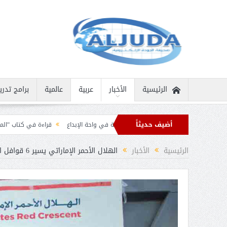
الرئيسية
الأخبار
عربية
عالمية
برامج تدري
أضيف حديثاً
ية نادرة
ثمار الثقافة في واحة الإبداع
قراءة في كتاب “الملك سلمان بن عبد الع
رقيات تهنئة من قادة الدول الإسلامية بمناسبة عيد الفطر
الرئيسية
الأخبار
الهلال الأحمر الإماراتي يسير 6 قوافل اغاثية لمدينة يشبم اليمنية