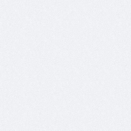
حوار يحمل جينات الوطن مع الأمير
( مشعل بن عبد الله ) ..
مشعل بن عبد الله بن عبد العزيز
جينات الوطن ويتغ
عضو مجلس الشارقة الرياضي
رئيس غرفة نجران محيميد