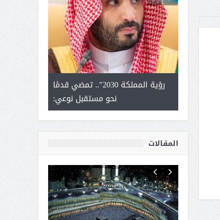
لتمور ورشة
رؤية المملكة 2030".. تمضي قدمًا
الشيخ صا
وسم عنيزة
نحو مستقبل نوعي:
يحصل على الد
أك
المقالات