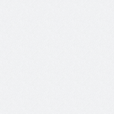
والمدير السابق للأكاديمية الأولمبية
الانتخابات لن تؤث
في الامارات د . عبد الملك جاني :
المجلس والشفافية
منتدى ( اكتشاف المواهب
الاجتماعية ) فرصة للتوأمة بين
الرياضة والعمل الاجتماعي