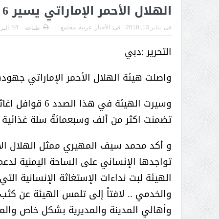
( محمد عوضه البريدي) .. رجل أعمال
الهلال الأحمر الإماراتي يسير 6 قوافل اغاثية لمدينة يشبم اليمنية
بمواصفات إنسانية نادرة
فى:
يناير 13, 2018
فى:
الأخبار
,
عربية
,
مجتمع
طباعة
البر
التحرير :دبي
واصلت هيئة الهلال الأحمر الإماراتي جهودها
وسيرت الهيئة في
تضمنت اكثر من ألف وسبعمائةّ سلة غذائية م
و أكد محمد سيف المهيري ممثل الهلال الأ
تواجدها الإنساني على الساحة اليمنية لدع
الهيئة لبت نداءات الإستغاثة الإنسانية ال
والخدمي .. لافتاً إلى تلمس الهيئة عن كث
ر الثقافة في واحة الإبداع
بمشاركة صاحبة السمو الملكي
الاميره نجود بنت هذلول بن
وأهالي المدينة والمديرية بشكل خاص والم