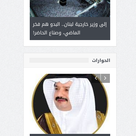
 أمير يحمل
إلى وزير خارجية لبنان.. البدو هم فخر
سلمان بن ع
ذى من عشق
الماضي، وصناع الحاضر!
القيادة
الحوارات
 آل شرمه:
بمناسبة