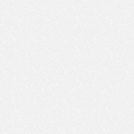
 عبد العزيز.. ملك القلوب
( مشعل بن عبد الله ) … عاشق
نجران
سبة انعقاد ملتقى (الوطن
وزير حقوق الإنسان اليمني يؤكد أن