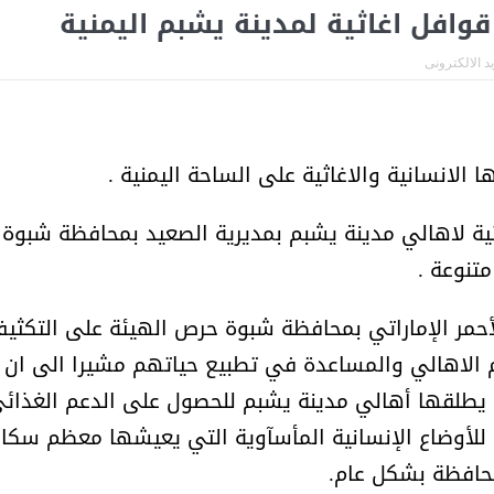
أمل البنيان .. طبيبة فوق العادة .:
الأميرة (نجود بنت هذلول
يد الالكترونى
 الانسانية والاغاثية على الساحة اليمنية .
 هذا الصدد 6 قوافل اغاثية لاهالي مدينة يشبم بمديرية الصعيد بمحافظة شبوة
تنوعة .
حمر الإماراتي بمحافظة شبوة حرص الهيئة على التكثي
م الاهالي والمساعدة في تطبيع حياتهم مشيرا الى ان
تي يطلقها أهالي مدينة يشبم للحصول على الدعم الغذائ
ب للأوضاع الإنسانية المأسآوية التي يعيشها معظم سكا
مسابقة المشيقح تعلن فرسان
أ.د. فهد المغلوث ) .. 
النسخة الخامسة
المستحيل ويعشق
حافظة بشكل عام.