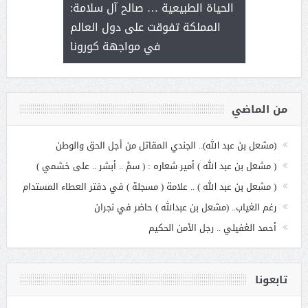
ة هي أساس
مع الأمين ال
الحياة الطبيعية … صالح آل سلامة:
عملنا
بنت عبد
المملكة تفوقت على دول العالم
الاج
في مواجهة كورونا
من الماضي
(مشعل بن عبد الله).. الجندي المقاتل من أجل الحق والوطن
( مشعل بن عبد الله ) أمير شعاره : ( سمْ .. أبشر .. على خشمي )
( مشعل بن عبد الله ) .. علامة ( مسجلة ) في دفتر العطاء المستدام
رغم الغياب.. (مشعل بن عبدالله ) حاضر في نجران
أحمد الغفيلي .. رجل الأمن الحكيم
تابعونا