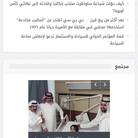
كيف حوّلت شجاعة ساوثغيت منتخب إنكلترا وقادته إلى نهائي كأس
أوروبا؟
بعد أكثر من ربع قرن … بي بي سي تعتذر عن “أساليب مخادعة”
استخدمها صحفي في مقابلة مع الأميرة ديانا عام 1995
قمة المؤتمر الدولي للسياحة والاستثمار تدعو لإنعاش صناعة
السياحة
مجتمع