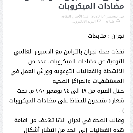
مضادات الميكروبات
فى:
ديسمبر 04, 2020
فى:
الأخبار
,
الثقافة
طباعة
البريد الالكترونى
نجران : متابعات
نفذت صحة نجران بالتزامن مع الاسبوع العالمي
للتوعية عن مضادات الميكروبات، عدد من
الانشطة والفعاليات التوعويه وورش العمل في
المستشفيات والمراكز الصحية
خلال الفتره من ١٨ الى ٢٤ نوفمبر ٢٠٢٠ م. تحت
شعار ( متحدون للحفاظ على مضادات الميكروبات
) .
وقالت الصحة في نجران انها تهدف من اقامة
هذه الفعاليات إلى الحد من انتشار أشكال