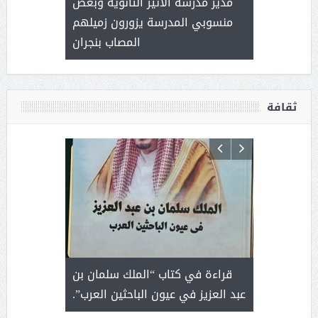
 ) .. ميراث
مدير مدرسة الأثير الثانوية وبعض
( محمد عوضه
العطاء
منسوبي المدرسة يزورون زميلهم
المصاب بنجران
ثقافة
 رجل لايعرف
قراءة في كتاب “الملك سلمان بن
ثمار 
 التحديات
عبد العزيز في عيون الباحثين العرب”.