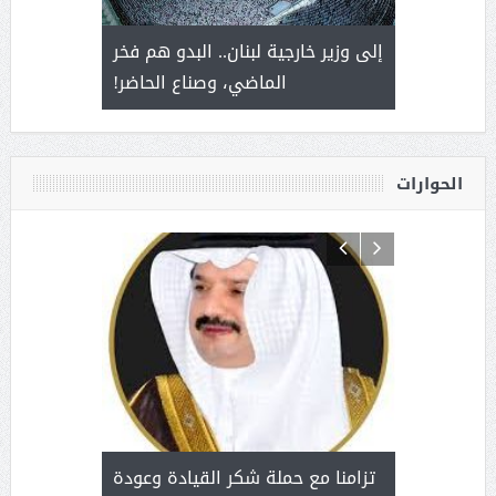
. أمير يحمل
إلى وزير خارجية لبنان.. البدو هم فخر
سلمان بن 
ذى من عشق
الماضي، وصناع الحاضر!
القيادة
الحوارات
د آل شرمه:
بمناسب
ثر على برامج
للإبداع ا
تزامنا مع حملة شكر القيادة وعودة