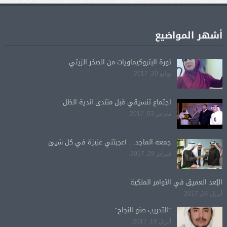
أشهر المواضيع
ثورة البتروكيماويات من الصخر الزيتي
يوليو 30, 2017
اجتماع تنسيقي قبل منتدى اندية الظل
مارس 03, 2017
جمعه الماجد… أعجبتني عنيزة في كل شيئ
فبراير 28, 2017
البُعد العميق في الأوامر الملكية
أبريل 24, 2017
“التدريب صنو النجاح”
أبريل 16, 2017