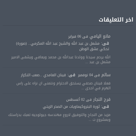
اخر التعليقات
مانع اليامي
فى 06 فبراير
فى:
مشعل بن عبد الله والشيخ عبد الله المكرمي... (صورة)
تحكي عشق الوطن
الله يرحم سيدنا وولدنا عبدالله بن محمد ويعافي ويشفى الامير
مشعل بن عبد ...
سالم
فى:
فى 04 نوفمبر
قينان الغامدي ...صعب التكرار
فعلا قينان صحفي يستحق الاحترام ونتمنى ان نراه على راس
الهرم في احدى ...
فرح النجار
فى 02 أغسطس
فى:
ثورة البتروكيماويات من الصخر الزيتي
مزيد من النجاح والتوفيق لاروع مهندسه جيولوجيه تعبك بدراستك
وبمشروع ت ...